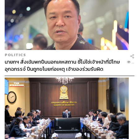
POLITICS
นายกฯ สั่งเข้มพกปืนนอกเคหสถาน ชี้ไม่ใช่เจ้าหน้าที่มีโทษ
...
อุกฉกรรจ์ ปืนถูกขโมยก่อเหตุ เจ้าของร่วมรับผิด