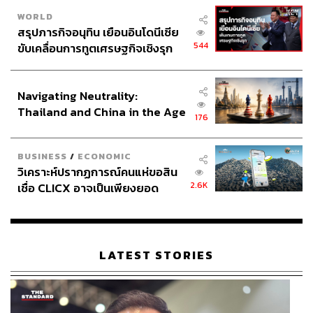
WORLD
สรุปภารกิจอนุทิน เยือนอินโดนีเซีย
544
ขับเคลื่อนการทูตเศรษฐกิจเชิงรุก
ประกาศหุ้นส่วนยุทธศาสตร์ไทย –
อินโดนีเซีย
Navigating Neutrality:
Thailand and China in the Age
176
of a New Global Order
BUSINESS
/
ECONOMIC
วิเคราะห์ปรากฏการณ์คนแห่ขอสิน
2.6K
เชื่อ CLICX อาจเป็นเพียงยอด
ภูเขาน้ำแข็ง ของปัญหาหนี้ครัว
เรือนไทยที่ถูกซุกไว้
LATEST STORIES