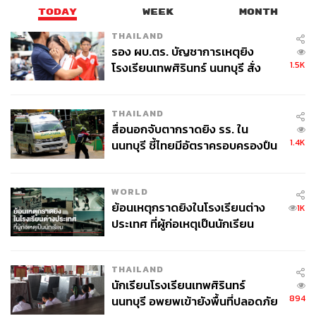
TODAY
WEEK
MONTH
THAILAND
รอง ผบ.ตร. บัญชาการเหตุยิง
1.5K
โรงเรียนเทพศิรินทร์ นนทบุรี สั่ง
ค้นหา 2 รอบยืนยันไร้คนติดค้าง พบ
ศพปู่-ย่าที่บ้านพักผู้ก่อเหตุ
THAILAND
สื่อนอกจับตากราดยิง รร. ใน
1.4K
นนทบุรี ชี้ไทยมีอัตราครอบครองปืน
สูงในระดับต้นของภูมิภาค
WORLD
ย้อนเหตุกราดยิงในโรงเรียนต่าง
1K
ประเทศ ที่ผู้ก่อเหตุเป็นนักเรียน
THAILAND
นักเรียนโรงเรียนเทพศิรินทร์
894
นนทบุรี อพยพเข้ายังพื้นที่ปลอดภัย