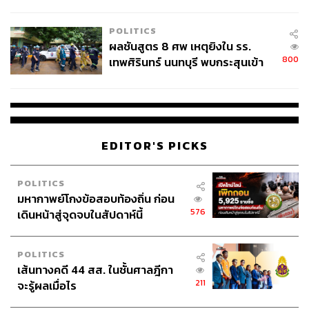
ชั่วคราว หลังเหตุใช้อาวุธปืนภายใน
โรงเรียนคลี่คลาย
POLITICS
ผลชันสูตร 8 ศพ เหตุยิงใน รร.
800
เทพศิรินทร์ นนทบุรี พบกระสุนเข้า
จุดสำคัญ ‘ศีรษะ-หน้าอก’ ครูถูกยิง
4 นัด จากระยะไกล
EDITOR'S PICKS
POLITICS
มหากาพย์โกงข้อสอบท้องถิ่น ก่อน
576
เดินหน้าสู่จุดจบในสัปดาห์นี้
POLITICS
เส้นทางคดี 44 สส. ในชั้นศาลฎีกา
211
จะรู้ผลเมื่อไร