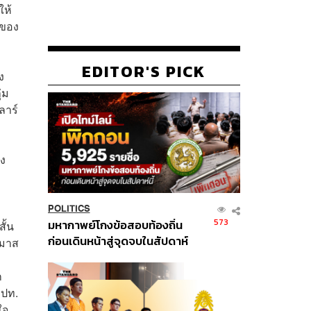
ให้
กของ
EDITOR'S PICK
ง
่ม
ลาร์
าง
POLITICS
573
มหากาพย์โกงข้อสอบท้องถิ่น
ั้น
ก่อนเดินหน้าสู่จุดจบในสัปดาห์
รมาส
นี้
ก
ธปท.
ใจ