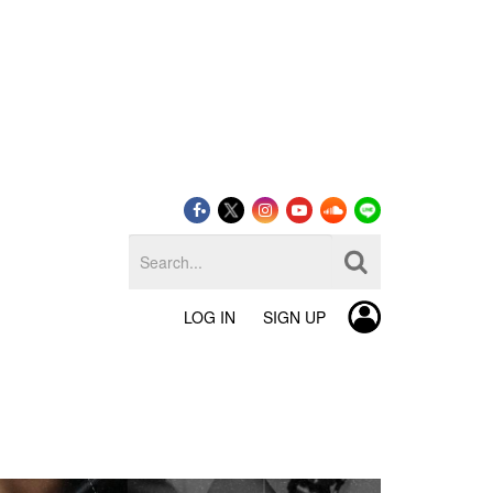
LOG IN
SIGN UP