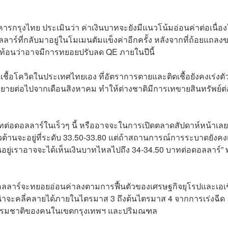
คารกรุงไทย ประเมินว่า ค่าเงินบาทจะยังมีแนวโน้มอ่อนค่าต่อเนื่อ
ลาร์ที่กลับมาอยู่ในโมเมนตัมแข็งค่าอีกครั้ง หลังจากที่ถ้อยแถลง
ท้อนว่าอาจมีการทยอยปรับลด QE ภายในปีนี้
ชื้อโควิดในประเทศไทยเอง ที่อัตราการตายและติดเชื้อยังคงเร่งตัว 
ขยายต่อไปจากเดือนสิงหาคม ทำให้ต่างชาติมีการเทขายสินทรัพย์ต่
บาทต่อดอลลาร์ในเร็วๆ นี้ หรืออาจจะในการเปิดตลาดสัปดาห์หน้าเลย
วต้านจะอยู่ที่ระดับ 33.50-33.80 แต่ถ้าสถานการณ์การระบาดยังคง
้นอยู่เราอาจจะได้เห็นเงินบาทไหลไปถึง 34-34.50 บาทต่อดอลลาร์” 
ลดอลลาร์จะทยอยอ่อนค่าลงตามการฟื้นตัวของเศรษฐกิจยุโรปและเอเ
่าจะคลี่คลายได้ภายในไตรมาส 3 ถึงต้นไตรมาส 4 จากการเร่งฉีด
ดยธรรมชาติของคนในเขตกรุงเทพฯ และปริมณฑล