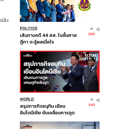
์ยัง
POLITICS
209
เส้นทางคดี 44 สส. ในชั้นศาล
ฎีกา จะรู้ผลเมื่อไร
WORLD
543
สรุปภารกิจอนุทิน เยือน
อินโดนีเซีย ขับเคลื่อนการทูต
เศรษฐกิจเชิงรุก ประกาศหุ้น
ส่วนยุทธศาสตร์ไทย –