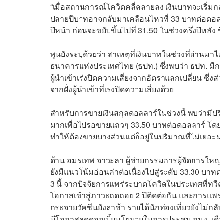
“เมื่อสถานการณ์โควิดคลี่คลายลง เงินบาทจะเริ่มก
ปลายปีบาทอาจกลับมาเคลื่อนไหวที่ 33 บาทต่อดอ
ปีหน้า ก่อนจะขยับขึ้นไปที่ 31.50 ในช่วงครึ่งปีหลัง ซ
พูนยังระบุด้วยว่า สาเหตุที่เงินบาทในช่วงที่ผ่า
ธนาคารแห่งประเทศไทย (ธปท.) ซึ่งพบว่า ธปท. มีการ
ผู้นำเข้าเร่งปิดความเสี่ยงจากอัตราแลกเปลี่ยน ซึ่งส
จากฝั่งผู้นำเข้าที่เร่งปิดความเสี่ยงด้วย
สำหรับการขายเงินสกุลดอลลาร์ในช่วงนี้ พบว่ามีป
มากเพื่อไปรอขายแถวๆ 33.50 บาทต่อดอลลาร์ โดยแ
ทำให้ต้องขายบางส่วนแต่ก็อยู่ในปริมาณที่ไม่เยอะ
ด้าน อมรเทพ จาวะลา ผู้ช่วยกรรมการผู้จัดการใหญ่ 
ยังมีแนวโน้มอ่อนค่าต่อเนื่องไปสู่ระดับ 33.30 
3 นี้ จากปัจจัยการแพร่ระบาดโควิดในประเทศที่ทวี
โอกาสเข้าสู่ภาวะถดถอย 2 ปีติดต่อกัน และการ
กระจายวัคซีนยังล่าช้า รายได้นักท่องเที่ยวยังไม่ก
มีโอกาสลดดอกเบี้ยนโยบายในการประชุม กนง. เดือน