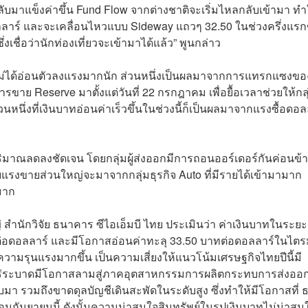
ลับมาแข็งค่าขึ้น Fund Flow จากต่างชาติจะเริ่มไหลกลับเข้ามา ทำ
ลลาร์ และจะเคลื่อนไหวแบบ Sideway แถวๆ 32.50 ในช่วงครึ่งแร
ึ่งเชื่อว่านักท่องเที่ยวจะเข้ามาได้แล้ว” พูนกล่าว
นมาไม่ได้อ่อนตัวลงแรงมากนัก ส่วนหนึ่งเป็นผลมาจากการแทรกแซงขอ
ขาย Reserve มาตั้งแต่วันที่ 22 กรกฎาคม เพื่อยื้อเวลาช่วยให้กลุ
่วนหนึ่งที่เงินบาทอ่อนค่าเร็วขึ้นในช่วงนี้ก็เป็นผลมาจากแรงซื้อดอล
ริมาณลดลงชัดเจน โดยกลุ่มผู้ส่งออกมีการถอนออร์เดอร์กันค่อนข้
รงขายส่วนใหญ่จะมาจากกลุ่มธุรกิจ Auto ที่มีรายได้เข้ามามาก
มาก
สำนักวิจัย ธนาคาร ซีไอเอ็มบี ไทย ประเมินว่า ค่าเงินบาทในระยะส
บาทต่อดอลลาร์ และมีโอกาสอ่อนค่าทะลุ 33.50 บาทต่อดอลลาร์ในไต
ความรุนแรงมากขึ้น เป็นความเสี่ยงให้แนวโน้มเศรษฐกิจไทยปีนี้มี
แพร่ระบาดมีโอกาสลามสู่ภาคอุตสาหกรรมการผลิตกระทบการส่งออ
ลับมา รวมถึงขาดดุลบัญชีเดินสะพัดในระดับสูง ซึ่งทำให้มีโอกาสที่ 
กันยายนนี้ ดังนั้นความน่าสนใจสินทรัพย์ในรูปเงินบาทไม่น่าสน