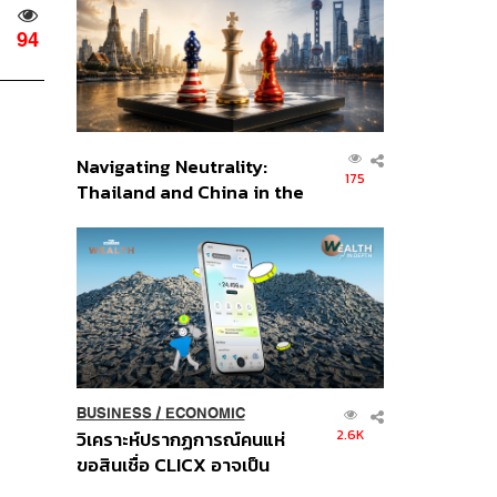
อินโดนีเซีย
94
Navigating Neutrality:
175
Thailand and China in the
Age of a New Global
Order
BUSINESS
/
ECONOMIC
2.6K
วิเคราะห์ปรากฏการณ์คนแห่
ขอสินเชื่อ CLICX อาจเป็น
เพียงยอดภูเขาน้ำแข็ง ของ