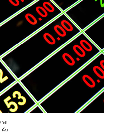
ตลาด
 นับ