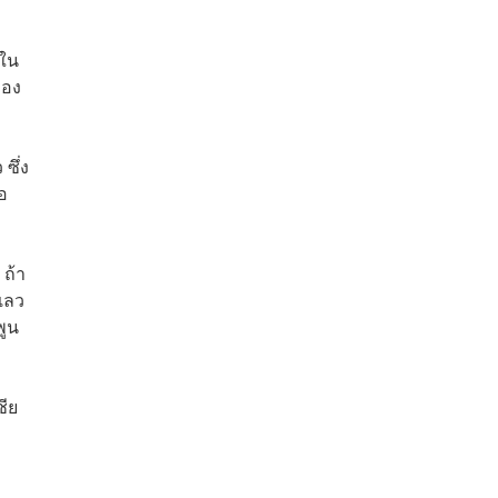
งใน
ของ
ซึ่ง
อ
 ถ้า
เลว
พูน
ชีย