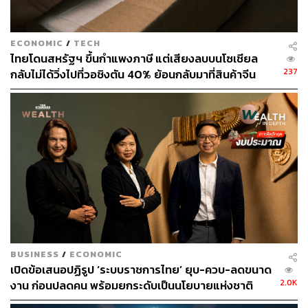
เรื่องนี้สอดคล้องกับ ผศ. ดร.เอกก์ ภทรธนกุล ประธาน
หลักสูตรปริญญาโทด้านแบรนด์และการตลาด ผู้ช่วย
อธิการบดีจุฬาลงกรณ์มหาวิทยาลัย ร่วมวิเคราะห์กับ THE
ECONOMIC
/
TECH
ไทยโดนสหรัฐฯ ขึ้นกำแพงภาษี แต่เสียงลบบนโซเชียล
STANDARD WEALTH ว่ามีข่าวเรื่องการปิดตัวออกมาสักพัก
237
กลับไม่ได้วิ่งไปที่วอชิงตัน 40% ย้อนกลับมาที่สินค้าจีน
ใหญ่แล้ว แต่เพิ่งประกาศออกมาอย่างเป็นทางการ
ราคาถูกที่ทะลักจน SME ไทยสู้ไม่ไหว
โดยหนึ่งในปัจจัยที่ทำให้ไม่ได้ไปต่ออาจเป็นเรื่องของรายได้
Texas Chicken ไม่เติบโตตามเป้าหมายที่ OR ตั้งไว้ ทำให้
OR อาจพิจารณาว่าการจ่ายค่าไลเซนส์ที่สูง ไม่คุ้มค่าเมื่อ
เปรียบเทียบกับธุรกิจอื่นๆ ที่บริษัทดำเนินการอยู่ เช่น ร้าน
กาแฟ Café Amazon หรือร้านชานมไข่มุก PEARLY TEA ซึ่ง
OR เป็นเจ้าของแบรนด์เองและไม่ต้องเสียค่าไลเซนส์ รวมถึง
แบรนด์อื่นๆ ที่ OR ได้รับไลเซนส์จากผู้ประกอบการในท้องถิ่น
ก็มีค่าไลเซนส์ถูกกว่า
BUSINESS
/
ECONOMIC
แม้ที่ผ่านมาพยายามขยายสาขาอย่างหนักจนแตะหลัก 100
เปิดข้อเสนอปฏิรูป ‘ระบบราชการไทย’ ยุบ-ควบ-ลดขนาด
สาขา ซึ่งถือว่าเป็นจำนวนที่ไม่น้อย ทว่าก็มีการปิดตัวเรื่อยมา
2.0K
งาน ก่อนปลดคน พร้อมยกระดับเป็นนโยบายแห่งชาติ
โดยในคำอธิบายและวิเคราะห์ของฝ่ายจัดการ ไตรมาสที่ 2
สิ้นสุดวันที่ 30 มิถุนายน 2567 ของ OR เผยให้เห็นข้อมูลที่