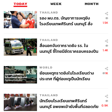
TODAY
WEEK
MONTH
THAILAND
รอง ผบ.ตร. บัญชาการเหตุยิง
แม่เหล็กไม่แรงพอ! Texas Chicken ดับฝัน สู้ KFC ไม่
1.5K
โรงเรียนเทพศิรินทร์ นนทบุรี สั่ง
ได้
ค้นหา 2 รอบยืนยันไร้คนติดค้าง พบ
ศพปู่-ย่าที่บ้านพักผู้ก่อเหตุ
THAILAND
กระนั้นแหล่งข่าวก็วิเคราะห์ว่า ในแง่ของจำนวนสาขาไม่
สื่อนอกจับตากราดยิง รร. ใน
ถือว่าเป็นจุดอ่อนของ Texas Chicken มากนัก เพราะอยู่ใน
1.4K
นนทบุรี ชี้ไทยมีอัตราครอบครองปืน
ทำเลที่ลูกค้าสามารถเดินไปหาซื้อได้ไม่ยาก ทั้งในปั๊มน้ำมันที่
สูงในระดับต้นของภูมิภาค
ผู้คนซื้อได้ตอนเดินทางหรือในแหล่งชุมชนต่างๆ
WORLD
แต่นั่นก็ถือเป็นจุดแข็ง? เพียงข้อเดียวที่มีอยู่ของ Texas
ย้อนเหตุกราดยิงในโรงเรียนต่าง
1K
Chicken เพราะที่เหลือล้วนเป็นจุดอ่อนทั้งหมด
ประเทศ ที่ผู้ก่อเหตุเป็นนักเรียน
“การเข้ามาเป็นคู่แข่งของ KFC ที่ถือเป็นเจ้าตลาดที่แข็งแกร่ง
THAILAND
จำต้องสร้างแม่เหล็กที่ใหญ่กว่าเพื่อดึงดูดลูกค้า” แหล่งข่าว
นักเรียนโรงเรียนเทพศิรินทร์
วิเคราะห์พร้อมเปรียบเปรยว่า การสร้างแม่เหล็กต้องค่อยๆ
0.9K
นนทบุรี อพยพเข้ายังพื้นที่ปลอดภัย
สร้าง เหมือนการที่น้ำหยดลงหินทุกวันหินยังหินกร่อนลง แต่