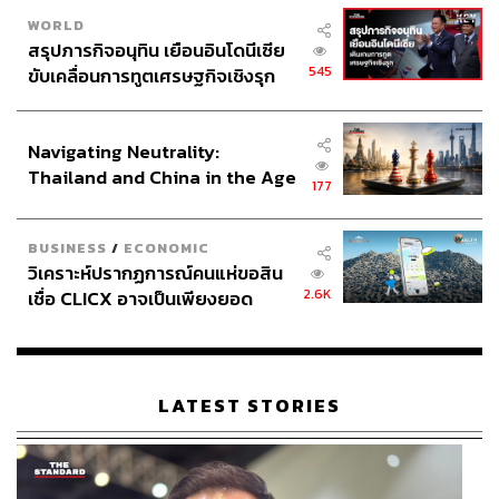
เป็นผู้สนับสนุนการทำตลาดให้กับพันธมิตรแฟรนไชส์ทั้งหมด
WORLD
สรุปภารกิจอนุทิน เยือนอินโดนีเซีย
กลายเป็น ‘ทางตัน’ ที่มองไปทางไหน Texas Chicken ก็ไม่
545
ขับเคลื่อนการทูตเศรษฐกิจเชิงรุก
สามารถทะลวงได้เลย
ประกาศหุ้นส่วนยุทธศาสตร์ไทย –
อินโดนีเซีย
Navigating Neutrality:
Thailand and China in the Age
177
of a New Global Order
BUSINESS
/
ECONOMIC
วิเคราะห์ปรากฏการณ์คนแห่ขอสิน
2.6K
เชื่อ CLICX อาจเป็นเพียงยอด
ภูเขาน้ำแข็ง ของปัญหาหนี้ครัว
เรือนไทยที่ถูกซุกไว้
LATEST STORIES