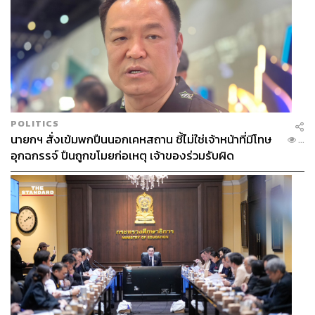
Texas Chicken พ่าย ‘เกมปริมาณ’ KFC
จริงๆ แล้วใช่ว่า KFC จะไม่มีจุดอ่อนเลย เพราะการที่คนไทย
คุ้นชินกับรสชาติก็ถือเป็น ‘ดาบสองคม’ ในอีกแง่ที่ทำให้ลูกค้า
เบื่อ เพราะกินแต่ของเดิมๆ มานาน แม้ KFC จะพยายามออก
สินค้าใหม่ๆ แต่สุดท้ายก็ไม่ได้หนีไปจากเดิมมากนัก
POLITICS
“ไก่ทอดอย่างไรก็ไม่ตาย เพราะมีลูกค้ากินอยู่เรื่อยๆ ดังนั้นจะ
นายกฯ สั่งเข้มพกปืนนอกเคหสถาน ชี้ไม่ใช่เจ้าหน้าที่มีโทษ
...
เอาชนะได้คือการเอาชนะการเบื่อของลูกค้า KFC” ซึ่งในมุม
อุกฉกรรจ์ ปืนถูกขโมยก่อเหตุ เจ้าของร่วมรับผิด
ของแหล่งข่าว สิ่งที่ Texas Chicken จะชนะ KFC ที่มีแบรนดิ้ง
แข็งแรงมากๆ จำต้อง “สร้างเกมการตลาดที่แหวกแนว ตลอด
จนมีสินค้าที่ตอบโจทย์ลูกค้าทั้งในแง่ของรสชาติและราคา”
เพราะถึง Texas Chicken จะพยายามออกโปรโมชันมากมาย
แต่สุดท้ายก็สู้ Economies of Scale ของ KFC ไม่ได้เลย ด้วย
ตลาดไก่ทอดเป็นตลาดที่ต้องเล่นที่ Volume หรือ ‘ปริมาณ’
เข้าสู้ จากกำไรที่บางมากๆ เพราะนี่เป็นเมนูที่หากินได้ทั่วไป
รสชาติก็ไม่ได้ต่างกันมากนัก จึงต้องใช้ ‘จำนวน’ เพื่อเข็น