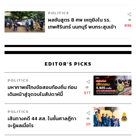
ชั่วคราว หลังเหตุใช้อาวุธปืนภายใน
เผอิญ KFC ดันไม่ใช่หินธรรมดาแต่เป็น ‘หินอุกกาบาต’ ซึ่ง
โรงเรียนคลี่คลาย
Texas Chicken ไม่สามารถสร้างหินอุกกาบาตที่ใหญ่พอมา
POLITICS
ชนได้ จึงต้องยกธงขาวไป
ผลชันสูตร 8 ศพ เหตุยิงใน รร.
836
เทพศิรินทร์ นนทบุรี พบกระสุนเข้า
ผศ. ดร.เอกก์ มองว่า จุดอ่อนของ Texas Chicken คือผู้บริโภค
จุดสำคัญ ‘ศีรษะ-หน้าอก’ ครูถูกยิง
ในไทยมีความคุ้นชินกับรสชาติของไก่ทอด KFC มากกว่า
4 นัด จากระยะไกล
ทำให้การเจาะตลาดเพื่อสร้างความคุ้นเคยกับแบรนด์ใหม่นั้น
ทำได้ยาก ยิ่งไปกว่านั้น Texas Chicken ยังมุ่งเน้นการทำ
โปรโมชันเป็นหลัก แทนที่จะเน้นการขายสินค้าที่เป็นตัวชูโรง
EDITOR'S PICKS
ทำให้ไม่สามารถสร้างยอดขายได้ในระยะยาว
POLITICS
นอกจากนี้ Texas Chicken ยังขาดการพัฒนากิจกรรม
มหากาพย์โกงข้อสอบท้องถิ่น ก่อน
ทางการตลาดอื่นๆ ที่จะสามารถดึงดูดความสนใจของกลุ่มผู้
577
เดินหน้าสู่จุดจบในสัปดาห์นี้
บริโภครุ่นใหม่ได้ และด้วยความที่ KFC เป็นแบรนด์ที่มีผู้รับ
ไลเซนส์หลายเจ้า ทั้ง บริษัท เดอะ คิวเอสอาร์ ออฟ เอเชีย
จำกัด ตามด้วย บริษัท เซ็นทรัล เรสตอรองส์ กรุ๊ป จำกัด และ
POLITICS
เส้นทางคดี 44 สส. ในชั้นศาลฎีกา
RD ทั้งหมดเป็นค่ายใหญ่ที่มีความได้เปรียบในการขยายธุรกิจ
211
จะรู้ผลเมื่อไร
อย่างมาก โดยมี บริษัท ยัม เรสเทอรองตส์ อินเตอร์เนชั่นแนล
(ประเทศไทย) จำกัด เจ้าของแฟรนไชส์ KFC ในประเทศไทย