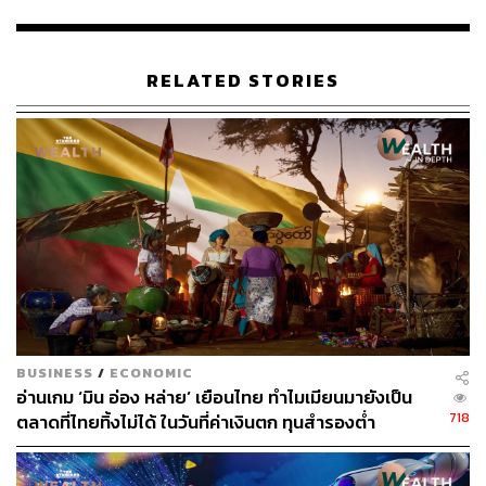
บทความที่เกี่ยวข้อง:
MK ประกาศทำ ‘บุฟเฟต์’ อย่างเป็นทางการ หรือนี่เป็น
‘กลยุทธ์หนีตาย’ ที่บีบให้ลงสู่สมรภูมิบุฟเฟต์ ซึ่งขึ้นชื่อเรื่
RELATED STORIES
องการแข่งขันดุเดือดและชูจุดขายด้านราคา
วิเคราะห์ความฮอต ‘น้องเนย’ มาสคอตจากร้าน Butter
bear จะอยู่ในกระแสการตลาดได้นานแค่ไหน?
ตลาดเบียร์ 2.6 แสนล้าน ศึกชิงแชมป์เดือด! สิงห์-ลีโอ จั
บมือ ช้าง สกัดน้องใหม่ ‘คาราบาว’ ที่ขอชิงส่วนแบ่ง 1
0% ถ้าไม่ได้ปีนี้ก็จะเอาปีหน้า
จาก 100 สู่ 97 สาขา! Texas Chicken ค่อยๆ หายไป
BUSINESS
/
ECONOMIC
อ่านเกม ‘มิน อ่อง หล่าย’ เยือนไทย ทำไมเมียนมายังเป็น
OR ไม่รักแล้วหรือ?
718
ตลาดที่ไทยทิ้งไม่ได้ ในวันที่ค่าเงินตก ทุนสำรองต่ำ
สำหรับ Texas Chicken เป็นแบรนด์ไก่ทอดจากแดนลุงแซมที่