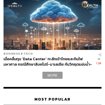
ระบุว่า เมื่อเทียบช่วงครึ่งปีแรกของปี 2566 และ 2567 จำนวน
สาขาได้ลดลงจาก 107 สาขา เป็น 97 สาขา หรือปิดไปแล้ว
10 สาขาด้วยกัน
การทยอยปิดตัว “เหมือนเป็นการส่งสัญญาณให้เห็นว่า OR
อาจไม่ได้ให้ความสำคัญกับแบรนด์ Texas Chicken เท่าที่
ควร” ผศ. ดร.เอกก์ ระบุ
BUSINESS
/
TECH
เมื่อคลื่นทุน ‘Data Center’ ทะลักเข้าไทยและกินไฟ
1.2K
มหาศาล กรณีศึกษาสิงคโปร์-มาเลเซีย กับวิกฤตแย่งน้ำ-
ไฟ
MORE
MOST POPULAR