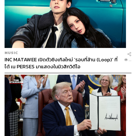
เพราะจะทำให้อร่อยมากขึ้น ในอีกทางหนึ่งช่วยลดต้นทุนการ
ใช้มีด ช้อน ส้อม ได้เหมือนกัน เรียกว่ายิงปืนนัดเดียวได้นก
สองตัว
หรือจะเป็นแคมเปญอย่าง ‘ขันนี้ฟรีไก่ทอด’ ที่ให้ลูกค้า ‘ขัน
เสียงไก่’ สั่งเมนูใดก็ได้ รับไปเลยไก่ทอดเพิ่มฟรีอีก 1 ชิ้น และ
แคมเปญล่าสุด ‘KFC Bucket Ware’ แด่แม่ผู้ชอบเก็บ! ที่หาก
MUSIC
ซื้อสินค้าที่ร้าน KFC ตั้งแต่ 350 บาทขึ้นไปต่อใบเสร็จ และ
INC MATAWEE เปิดตัวซิงเกิลใหม่ ‘รอบที่ล้าน (Loop)’ ที่
...
ดาวน์โหลดแอปพลิเคชัน KFC ผ่านทางโทรศัพท์มือถือ ก็จะ
ได้ เน PERSES มาแสดงในมิวสิกวิดีโอ
ได้กล่องเก็บอาหารทรงบักเก็ตไป