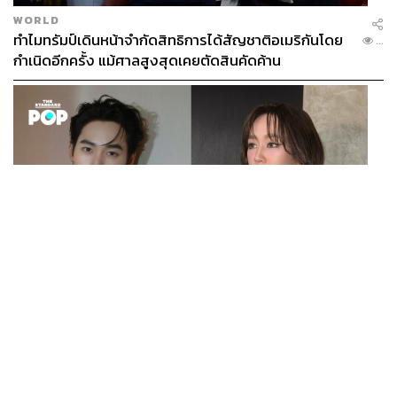
WORLD
ทำไมทรัมป์เดินหน้าจำกัดสิทธิการได้สัญชาติอเมริกันโดย
...
กำเนิดอีกครั้ง แม้ศาลสูงสุดเคยตัดสินคัดค้าน
เหล่านี้ถือเป็นแคมเปญที่สร้างความหวือหวาและเล่นกับอิน
ไซต์ลูกค้า ทั้งที่ความเป็นจริงตัวแคมเปญไม่ได้ทำในทุกสาขา
อย่าง ‘ขันนี้ฟรีไก่ทอด’ มี 3 สาขาที่ร่วมรายการ ได้แก่ ศูนย์
การค้าฟิวเจอร์พาร์ครังสิต, KFC สาขาศูนย์การค้าเซ็นทรัล
พิษณุโลก และ KFC สาขาซอย 8 (KFC Meet & Eat)
นครปฐม และยังจำกัดจำนวนเพียง 100 ชิ้นต่อสาขาเท่านั้น
ส่วนตัว KFC Bucket Ware มี 3 สาขาที่ร่วมรายการ ได้แก่
สาขาศูนย์การค้าเมกาบางนา, สาขาเซ็นทรัลเวสต์เกต และ
สาขาเดอะมอลล์ โคราช โดยจำกัดจำนวน 500 สิทธิ์ต่อวันต่อ
ENTERTAINMENT
เก้า นพเก้า และ พาย รินรดา เตรียมร่วมงานกันใน ‘รสกาล
สาขา แต่เพราะแคมเปญที่ไม่ได้จัดทุกสาขานี้เองทำให้ลูกค้า
...
Enchanted Taste In Time’
รอดูว่าจะมีแคมเปญอะไรใหม่ๆ ออกมาและพร้อมจะเข้าร่วม
ไม่นับการพูดถึงในโลกออนไลน์ที่ย้ำถึงความสำเร็จจาก
แคมเปญดังกล่าว