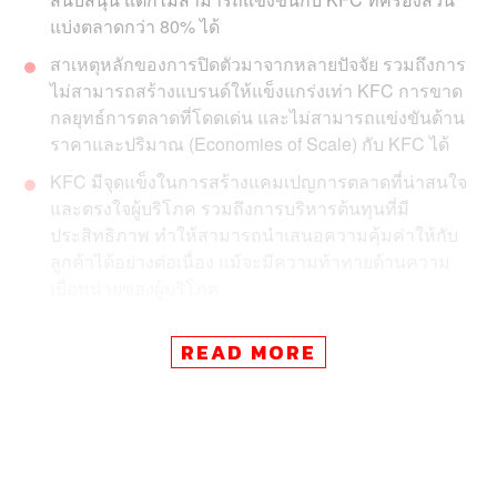
แบ่งตลาดกว่า 80% ได้
สาเหตุหลักของการปิดตัวมาจากหลายปัจจัย รวมถึงการ
ไม่สามารถสร้างแบรนด์ให้แข็งแกร่งเท่า KFC การขาด
กลยุทธ์การตลาดที่โดดเด่น และไม่สามารถแข่งขันด้าน
ราคาและปริมาณ (Economies of Scale) กับ KFC ได้
KFC มีจุดแข็งในการสร้างแคมเปญการตลาดที่น่าสนใจ
และตรงใจผู้บริโภค รวมถึงการบริหารต้นทุนที่มี
ประสิทธิภาพ ทำให้สามารถนำเสนอความคุ้มค่าให้กับ
ลูกค้าได้อย่างต่อเนื่อง แม้จะมีความท้าทายด้านความ
เบื่อหน่ายของผู้บริโภค
การปิดตัวของ Texas Chicken เป็นบทเรียนสำคัญ
READ MORE
สำหรับธุรกิจอาหาร แสดงให้เห็นถึงความสำคัญของ
การสร้างแบรนด์ที่แข็งแกร่ง การเข้าใจความต้องการ
ของลูกค้า และการปรับตัวให้ทันกับสถานการณ์ตลาด
ข่าวใหญ่สะเทือนวงการไก่ทอด! Texas Chicken แบรนด์ดัง
ภายใต้ร่มเงา OR บริษัทมหาชนมูลค่าตลาดกว่า 2 แสนล้าน