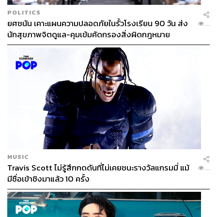
ธุรกิจให้ไปต่อ
POLITICS
ยศชนัน เคาะแผนความปลอดภัยในรั้วโรงเรียน 90 วัน ส่ง
เรื่องนี้สะท้อนได้จากการเทียบกับธุรกิจร้านอาหารอื่นๆ ที่ปกติ
...
นักสุขภาพจิตดูแล-คุมเข้มคัดกรองสิ่งผิดกฎหมาย
แล้วต้นทุนต่างๆ มักจะถูกกดให้ไม่เกิน 30% แต่ของ KFC
กลับพุ่งไปที่ 50% ดังนั้น KFC จึงเลือกใช้วิธีการลดต้นทุน
ต่างๆ ไม่ว่าจะเป็นการทำสัญญาในการเลี้ยงไก่จากปกติแบ
รนด์อื่นๆ จะใช้ไก่ที่มีอายุ 28 วัน แต่ KFC ใช้ไก่อายุ 21 วัน
แค่นี้ต้นทุนก็ลดลงไปด้วย
รวมถึงการใช้ตู้ดิจิทัลต่างๆ และตู้กดน้ำแบบรีฟิลที่ลูกค้าอาจ
จะมองในเรื่องความคุ้มค่า แต่สำหรับในมุมธุรกิจแล้วนี่ถือ
เป็นสิ่งที่ช่วยให้ KFC สามารถลดต้นทุนได้ไม่น้อย
MUSIC
เมื่อความคุ้มค่ายังเป็น ‘หมัดฮุก’ สยบทุกคู่แข่งและ
Travis Scott ไม่รู้สึกกดดันที่ไม่เคยชนะรางวัลแกรมมี่ แม้
...
ความเบื่อ
มีชื่อเข้าชิงมาแล้ว 10 ครั้ง
ยังไม่นับรวมเรื่องแคมเปญต่างๆ ที่ออกมาสร้างความเร้าใจ
ให้ลูกค้าอย่างการโปรโมตให้ลูกค้าใช้ ‘มือ’ หยิบไก่ขึ้นมากิน