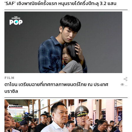
‘SAF’ เชิงพาณิชย์ครั้งแรก หนุนรายได้ครึ่งปีทะลุ 3.2 แสน
ล้าน
FILM
ตาโขน เตรียมฉายที่เทศกาลภาพยนตร์ไทย ณ ประเทศ
...
บราซิล