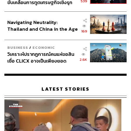
539
ขับเคลื่อนการทูตเศรษฐกิจเชิงรุก
ประกาศหุ้นส่วนยุทธศาสตร์ไทย –
อินโดนีเซีย
Navigating Neutrality:
Thailand and China in the Age
169
of a New Global Order
BUSINESS
/
ECONOMIC
วิเคราะห์ปรากฏการณ์คนแห่ขอสิน
2.6K
เชื่อ CLICX อาจเป็นเพียงยอด
ภูเขาน้ำแข็ง ของปัญหาหนี้ครัว
เรือนไทยที่ถูกซุกไว้
LATEST STORIES