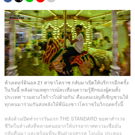
ห้างเทอร์มินอล 21 สาขาโคราช กลับมาเปิดให้บริการอีกครั้ง
ในวันนี้ หลังผ่านเหตุการณ์สะเทือนความรู้สึกของผู้คนทั้ง
ประเทศ ‘รวมดวงใจก้าวไปด้วยกัน’ คือแคมเปญที่เชิญชวนให้
ทุกคนมาร่วมกันส่งพลังให้พี่น้องชาวโคราชในวิกฤตครั้งนี้
หลังห้างเปิดทำการวันแรก THE STANDARD ขอพาสำรวจ
ชีวิตในห้างดังที่หลายคนอยากให้บรรยากาศความเชื่อมั่น
กลับคืนมา และพร้อมที่จะฟันฝ่าอุปสรรค โอบอุ้ม ประคอง