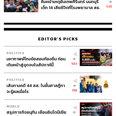
คืบหน้าเหตุยิงเทพศิรินทร์ นนทบุรี
530
เด็ก 14 เสียชีวิตที่โรงพยาบาล สธ.
ยืนยันครูเสียชีวิต 5 ราย เจ็บ 22
ราย
EDITOR'S PICKS
POLITICS
มหากาพย์โกงข้อสอบท้องถิ่น ก่อน
564
เดินหน้าสู่จุดจบในสัปดาห์นี้
POLITICS
เส้นทางคดี 44 สส. ในชั้นศาลฎีกา
198
จะรู้ผลเมื่อไร
WORLD
สรุปภารกิจอนุทิน เยือนอินโดนีเซีย