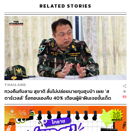
RELATED STORIES
THAILAND
ทวงคืนทับลาน สุชาติ ลั่นไม่ปล่อยนายทุนฮุบป่า เผย ‘ส
55
ตาร์เวลล์’ รื้อถอนเองคืบ 40% เตือนผู้ฝ่าฝืนเจอขั้นเด็ด
ขาด