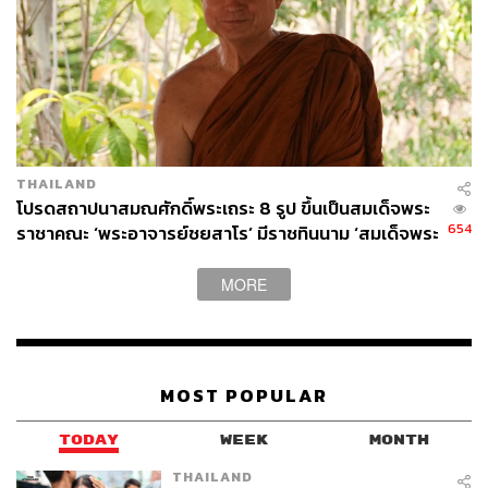
ABOUT THE PHOTOGRAPHER
ชาติกล้า สำเนียงแจ่ม
ช่างภาพข่าว ประจำสำนักข่าว THE
STANDARD
THAILAND
โปรดสถาปนาสมณศักดิ์พระเถระ 8 รูป ขึ้นเป็นสมเด็จพระ
654
ราชาคณะ ‘พระอาจารย์ชยสาโร’ มีราชทินนาม ‘สมเด็จพระ
มหาพัชรญาณมุนี’
MORE
MOST POPULAR
TODAY
WEEK
MONTH
THAILAND