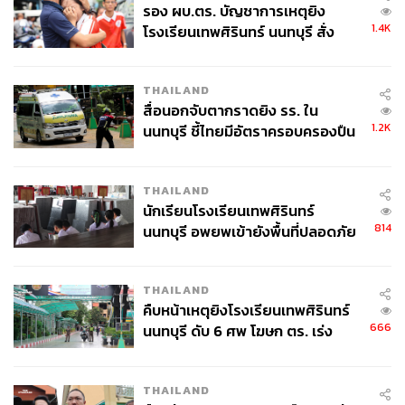
รอง ผบ.ตร. บัญชาการเหตุยิง
1.4K
โรงเรียนเทพศิรินทร์ นนทบุรี สั่ง
ค้นหา 2 รอบยืนยันไร้คนติดค้าง พบ
ศพปู่-ย่าที่บ้านพักผู้ก่อเหตุ
THAILAND
สื่อนอกจับตากราดยิง รร. ใน
1.2K
นนทบุรี ชี้ไทยมีอัตราครอบครองปืน
สูงในระดับต้นของภูมิภาค
THAILAND
นักเรียนโรงเรียนเทพศิรินทร์
814
นนทบุรี อพยพเข้ายังพื้นที่ปลอดภัย
ชั่วคราว หลังเหตุใช้อาวุธปืนภายใน
โรงเรียนคลี่คลาย
THAILAND
คืบหน้าเหตุยิงโรงเรียนเทพศิรินทร์
666
นนทบุรี ดับ 6 ศพ โฆษก ตร. เร่ง
สอบปมขโมยปืนปู่ก่อเหตุ
THAILAND