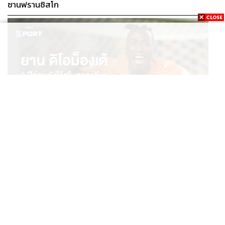
ซานฟรานซิสโก
SPORT
ยาน ดิโอม็องเด้ 2 ปีก่อนยังไร้สโมสรอาชีพ สู่นักเตะค่าตัว
...
125 ล้านยูโร กับคำสัญญาถึงน้องสาวผู้ล่วงลับ