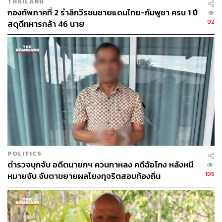
THAILAND
กองทัพภาคที่ 2 รำลึกวีรชนชายแดนไทย-กัมพูชา ครบ 1 ปี
92
สดุดีทหารกล้า 46 นาย
TAGS:
เหตุการณ์กราดยิง
นครราชสีมา
Terminal 21
ห้างสรรพสินค้า
126
POLITICS
ตำรวจบุกจับ อดีตนายกฯ ควนกาหลง คดีฉ้อโกง หลังหนี
105
หมายจับ จับตาขยายผลโยงทุจริตสอบท้องถิ่น
ABOUT THE AUTHOR
ธนกร วงษ์ปัญญา
บรรณาธิการข่าวในประเทศ กอง
บรรณาธิการข่าว THE STANDARD