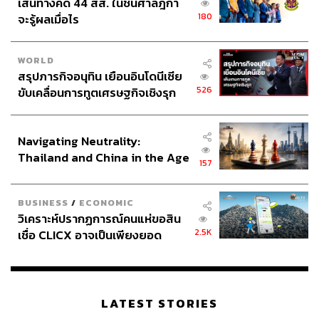
เส้นทางคดี 44 สส. ในชั้นศาลฎีกา
180
จะรู้ผลเมื่อไร
WORLD
สรุปภารกิจอนุทิน เยือนอินโดนีเซีย
526
ขับเคลื่อนการทูตเศรษฐกิจเชิงรุก
ประกาศหุ้นส่วนยุทธศาสตร์ไทย –
อินโดนีเซีย
Navigating Neutrality:
Thailand and China in the Age
157
of a New Global Order
BUSINESS
/
ECONOMIC
วิเคราะห์ปรากฏการณ์คนแห่ขอสิน
2.5K
เชื่อ CLICX อาจเป็นเพียงยอด
ภูเขาน้ำแข็ง ของปัญหาหนี้ครัว
เรือนไทยที่ถูกซุกไว้
LATEST STORIES