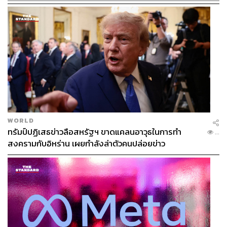
WORLD
ทรัมป์ปฏิเสธข่าวลือสหรัฐฯ ขาดแคลนอาวุธในการทำ
...
สงครามกับอิหร่าน เผยกำลังล่าตัวคนปล่อยข่าว