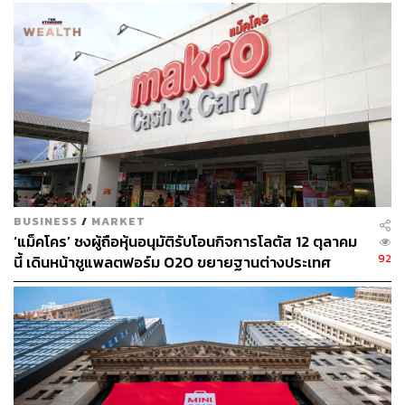
BUSINESS
/
MARKET
‘แม็คโคร’ ชงผู้ถือหุ้นอนุมัติรับโอนกิจการโลตัส 12 ตุลาคม
92
นี้ เดินหน้าชูแพลตฟอร์ม O2O ขยายฐานต่างประเทศ