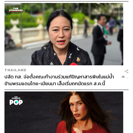
THAILAND
ปลัด ทส. จ่อตั้งคณะทำงานร่วมแก้ปัญหาสารพิษในแม่น้ำ
...
ข้ามพรมแดนไทย-เมียนมา เล็งเริ่มถกนัดแรก ส.ค.นี้