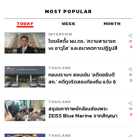
MOST POPULAR
TODAY
WEEK
MONTH
INTERVIEW
ไขรหัสตั้ง ผบ.ตร. ‘ความสามารถ
0
vs อาวุโส’ และอนาคตการปฏิรูปสี
กากี กับ พล.ต.อ. เอก อังสนานนท์
THAILAND
กองปราบฯ สอบเข้ม ‘อดีตอธิบดี
0
สถ.’ คดีทุจริตสอบท้องถิ่น แจ้ง 6
ข้อหาหนัก จ่อชง ป.ป.ช. 12 ส.ค. นี้
THAILAND
สรุปมหากาพย์กล้องส่องพระ
0
ZEISS Blue Marine จากสัญญา
ผลิต 8.3 ล้าน สู่ข้อพิพาท ‘มา
เวลล์ฯ’ ฟ้อง ‘โทน บางแค’ ผิดนัด
THAILAND
จ่ายหนี้-แอบระบุแบรนด์