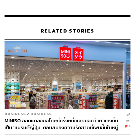
TAGS:
Smart Supermarket
Online-to-Offline (O2O)
Hillhouse Capital
Miniso
Tencen
RELATED STORIES
143
ABOUT THE AUTHOR
คมปทิต คงศักดิ์ศรีสกุล
บรรณาธิการข่าวต่างประเทศ สำนักข่าว THE
STANDARD
BUSINESS
/
BUSINESS
MINISO ออกแถลงขอโทษที่ครั้งหนึ่งเคยบอกว่าตัวเองนั้น
914
เป็น ‘แบรนด์ญี่ปุ่น’ ตอบสนองความรักชาติที่เพิ่มขึ้นในหมู่
นักช้อปชาวจีน