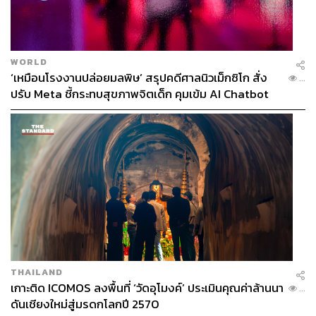
WORLD
‘เหมือนโรงงานปล่อยมลพิษ’ สรุปคดีศาลนิวเม็กซิโก สั่ง
...
ปรับ Meta ชี้กระทบสุขภาพจิตเด็ก คุมเข้ม AI Chatbot
THAILAND
เกาะติด ICOMOS ลงพื้นที่ ‘วัดอุโมงค์’ ประเมินคุณค่าล้านนา
...
ดันเชียงใหม่สู่มรดกโลกปี 2570