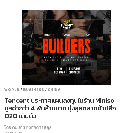
/
/
WORLD
BUSINESS
CHINA
Tencent ประกาศแผนลงทุนในร้าน Miniso
มูลค่ากว่า 4 พันล้านบาท มุ่งลุยตลาดค้าปลีก
O2O เต็มตัว
โดย
คมปทิต คงศักดิ์ศรีสกุล