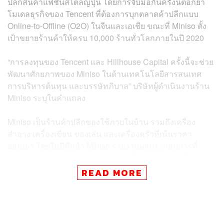
ปลีกสินค้าแฟชั่นสไตล์ญี่ปุ่น โดยการจับมือกันครั้งนี้ตอกย้ำ
โมเดลธุรกิจของ Tencent ที่ต้องการบุกตลาดค้าปลีกแบบ
Online-to-Offline (O2O) ในจีนและเอเชีย ขณะที่ Miniso ตั้ง
เป้าขยายร้านค้าให้ครบ 10,000 ร้านทั่วโลกภายในปี 2020
“การลงทุนของ Tencent และ Hillhouse Capital ครั้งนี้จะช่วย
พัฒนาศักยภาพของ Miniso ในด้านเทคโนโลยีสารสนเทศ
การบริหารต้นทุน และบรรษัทภิบาล” บริษัทผู้ดำเนินงานร้าน
Miniso ระบุในคำแถลง
Miniso เป็นร้านค้าปลีกของใช้ภายในบ้าน รวมถึงเครื่อง
สำอาง เครื่องเขียน ของเล่น และเครื่องครัวที่เน้นราคา
ย่อมเยา โดยในปีที่แล้ว Miniso รายงานผลประกอบการที่
แข็งแกร่ง โดยมีรายได้ 1,800 ล้านเหรียญสหรัฐ เพิ่มขึ้น 20%
จาก 1,500 ล้านเหรียญในปี 2016 และ 140% จากรายได้ในปี
READ MORE
2015 ขณะที่บริษัทตั้งเป้าเพิ่มรายได้ให้ได้ถึง 100,000 ล้าน
หยวน (14,600 ล้านเหรียญสหรัฐ) ภายในปี 2022 และ
ต้องการขยายร้านสาขาเพิ่มในเอเชีย ยุโรป ออสเตรเลีย
แอฟริกา และอเมริการวมกว่า 10,000 ร้านภายในปีเดียวกัน