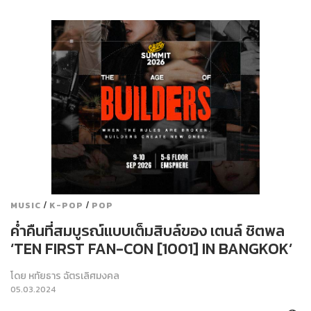
/
/
MUSIC
K-POP
POP
ค่ำคืนที่สมบูรณ์แบบเต็มสิบล์ของ เตนล์ ชิตพล
‘TEN FIRST FAN-CON [1001] IN BANGKOK’
โดย
หทัยธาร ฉัตรเลิศมงคล
05.03.2024