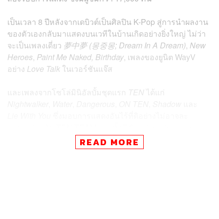
เป็นเวลา 8 ปีหลังจากเดบิวต์เป็นศิลปิน K-Pop สู่การนำผลงาน
ของตัวเองกลับมาแสดงบนเวทีในบ้านเกิดอย่างยิ่งใหญ่ ไม่ว่า
จะเป็นเพลงเดี่ยว
夢中夢 (몽중몽; Dream In A Dream)
,
New
Heroes
,
Paint Me Naked,
Birthday
, เพลงของยูนิต WayV
อย่าง
Love Talk
ในเวอร์ชันแจ๊ส
และเพลงจากโซโล่มินิอัลบั้มชุดแรก
TEN
ได้แก่
Nightwalker
,
Water
,
Dangerous
,
ON TEN
,
Shadow
และ
Lie With You
ซึ่งมอบการแสดงอันไร้ที่ติอย่างไม่อาจละ
สายตาร่วมกับ TEN TEAM รวมทั้งมี Session เล่นเกมสนุกๆ
ให้ได้ฟังเตนล์พูดภาษาไทยเจื้อยแจ้วกันนานๆ แถมยังขนมุก
READ MORE
แพรวพราวมาตอบโต้แฟนคลับไม่หยุด
นอกจากจะเป็นวันพิเศษที่ได้เป่าเค้กฉลองวันเกิดปีที่ 28 ด้วย
กันแล้ว เตนล์ยังมีของขวัญสำหรับชาวไทยเป็นเพลงคัฟเวอร์
Some Other Day
ของ Singular
ที่เคยร้องในงานปาร์ตี้วันเกิด
เมื่อปี 2562 เรียกว่าเสียงร้องไห้จากผู้ชมที่ได้ยินกันตั้งแต่เริ่ม