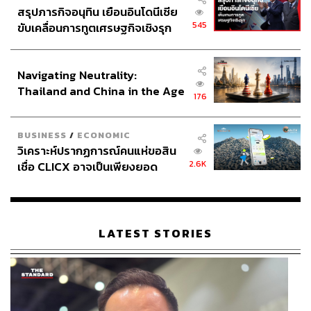
สรุปภารกิจอนุทิน เยือนอินโดนีเซีย
545
ขับเคลื่อนการทูตเศรษฐกิจเชิงรุก
ประกาศหุ้นส่วนยุทธศาสตร์ไทย –
อินโดนีเซีย
Navigating Neutrality:
Thailand and China in the Age
176
of a New Global Order
BUSINESS
/
ECONOMIC
วิเคราะห์ปรากฏการณ์คนแห่ขอสิน
2.6K
เชื่อ CLICX อาจเป็นเพียงยอด
ภูเขาน้ำแข็ง ของปัญหาหนี้ครัว
เรือนไทยที่ถูกซุกไว้
LATEST STORIES