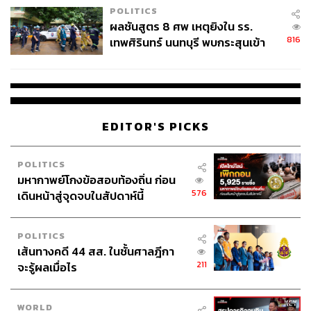
POLITICS
ผลชันสูตร 8 ศพ เหตุยิงใน รร.
816
เทพศิรินทร์ นนทบุรี พบกระสุนเข้า
จุดสำคัญ ‘ศีรษะ-หน้าอก’ ครูถูกยิง
4 นัด จากระยะไกล
EDITOR'S PICKS
POLITICS
มหากาพย์โกงข้อสอบท้องถิ่น ก่อน
576
เดินหน้าสู่จุดจบในสัปดาห์นี้
POLITICS
เส้นทางคดี 44 สส. ในชั้นศาลฎีกา
211
จะรู้ผลเมื่อไร
WORLD