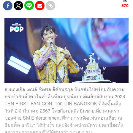
570
ส่งแองเจิล เตนล์-ชิตพล ลี้ชัยพรกุล บินกลับไปพร้อมกับความ
ทรงจำอันล้ำค่าในค่ำคืนที่สมบูรณ์แบบเต็มสิบล์กับงาน 2024
TEN FIRST FAN-CON [1001] IN BANGKOK ที่จัดขึ้นเมื่อ
วันที่ 2-3 มีนาคม 2567 โดยถือเป็นศิลปินชายเดี่ยวคนแรก
ของค่าย SM Entertainment ที่สามารถจัดแฟนคอนเดี่ยว ณ
อิมแพ็ค อารีน่า ได้สำเร็จ และยังจำหน่ายบัตรหมดเกลี้ยงทั้ง
สองรอบการแสดง ซึ่งมีผู้ชมกว่า 17,000 คน