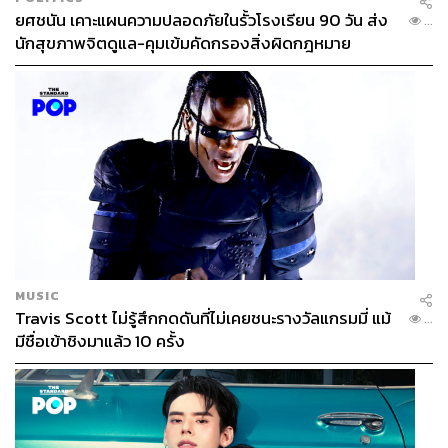
ยศชนัน เคาะแผนความปลอดภัยในรั้วโรงเรียน 90 วัน ส่ง
...
นักสุขภาพจิตดูแล-คุมเข้มคัดกรองสิ่งผิดกฎหมาย
MUSIC
Travis Scott ไม่รู้สึกกดดันที่ไม่เคยชนะรางวัลแกรมมี่ แม้
...
มีชื่อเข้าชิงมาแล้ว 10 ครั้ง