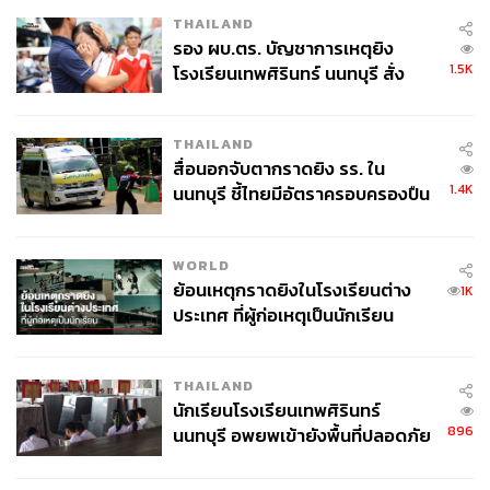
THAILAND
รอง ผบ.ตร. บัญชาการเหตุยิง
1.5K
โรงเรียนเทพศิรินทร์ นนทบุรี สั่ง
ค้นหา 2 รอบยืนยันไร้คนติดค้าง พบ
ศพปู่-ย่าที่บ้านพักผู้ก่อเหตุ
THAILAND
สื่อนอกจับตากราดยิง รร. ใน
1.4K
นนทบุรี ชี้ไทยมีอัตราครอบครองปืน
สูงในระดับต้นของภูมิภาค
WORLD
ย้อนเหตุกราดยิงในโรงเรียนต่าง
1K
ประเทศ ที่ผู้ก่อเหตุเป็นนักเรียน
THAILAND
นักเรียนโรงเรียนเทพศิรินทร์
896
นนทบุรี อพยพเข้ายังพื้นที่ปลอดภัย
ชั่วคราว หลังเหตุใช้อาวุธปืนภายใน
โรงเรียนคลี่คลาย