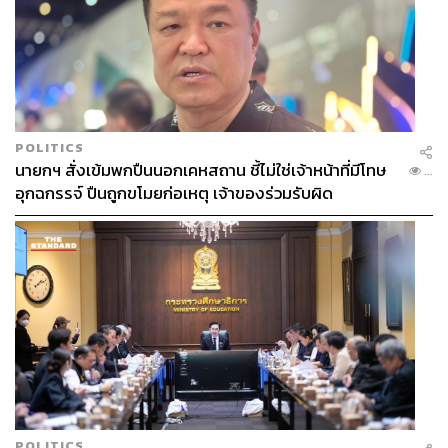
POLITICS
นายกฯ สั่งเข้มพกปืนนอกเคหสถาน ชี้ไม่ใช่เจ้าหน้าที่มีโทษ
...
อุกฉกรรจ์ ปืนถูกขโมยก่อเหตุ เจ้าของร่วมรับผิด
POLITICS