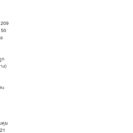
 209
150
้อ
ถูก
าง)
ละ
บ
บคุม
-21