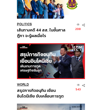
POLITICS
208
เส้นทางคดี 44 สส. ในชั้นศาล
ฎีกา จะรู้ผลเมื่อไร
WORLD
543
สรุปภารกิจอนุทิน เยือน
อินโดนีเซีย ขับเคลื่อนการทูต
เศรษฐกิจเชิงรุก ประกาศหุ้น
ส่วนยุทธศาสตร์ไทย –