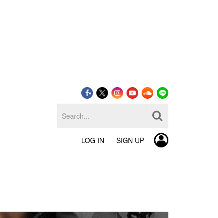
LOG IN
SIGN UP