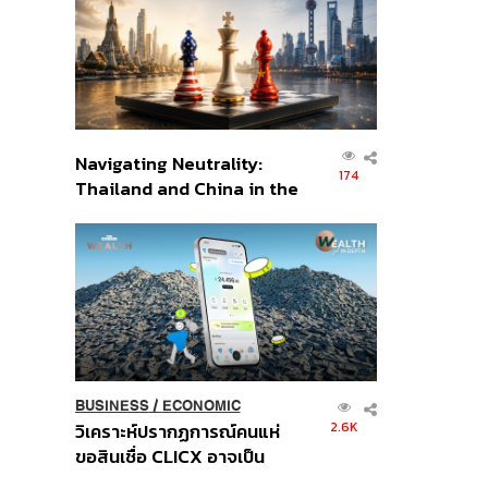
อินโดนีเซีย
Navigating Neutrality:
174
Thailand and China in the
Age of a New Global
Order
BUSINESS
/
ECONOMIC
2.6K
วิเคราะห์ปรากฏการณ์คนแห่
ขอสินเชื่อ CLICX อาจเป็น
เพียงยอดภูเขาน้ำแข็ง ของ