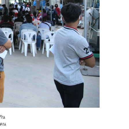
กัน
่คน