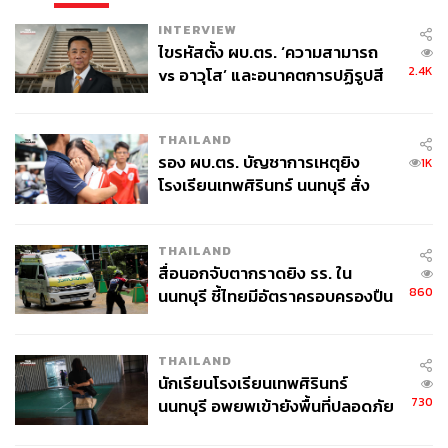
INTERVIEW
ไขรหัสตั้ง ผบ.ตร. ‘ความสามารถ
2.4K
vs อาวุโส’ และอนาคตการปฏิรูปสี
กากี กับ พล.ต.อ. เอก อังสนานนท์
THAILAND
รอง ผบ.ตร. บัญชาการเหตุยิง
1K
โรงเรียนเทพศิรินทร์ นนทบุรี สั่ง
ค้นหา 2 รอบยืนยันไร้คนติดค้าง พบ
ศพปู่-ย่าที่บ้านพักผู้ก่อเหตุ
THAILAND
สื่อนอกจับตากราดยิง รร. ใน
860
นนทบุรี ชี้ไทยมีอัตราครอบครองปืน
สูงในระดับต้นของภูมิภาค
THAILAND
นักเรียนโรงเรียนเทพศิรินทร์
730
นนทบุรี อพยพเข้ายังพื้นที่ปลอดภัย
ชั่วคราว หลังเหตุใช้อาวุธปืนภายใน