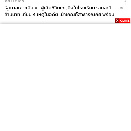
POLITICS
รัฐบาลเคาะเยียวยาผู้เสียชีวิตเหตุยิงในโรงเรียน รายละ 1
...
ล้านบาท เทียบ 4 เหตุในอดีต เข้าเกณฑ์สาธารณภัย พร้อม
เร่งจ่ายโดยเร็ว
News
Wealth
Pop
Podcast
Video
Now
Opinion
Careers
Events
Privacy
About
Contact
Policy
FOR
ADVERTISING
MEMBERSHIP