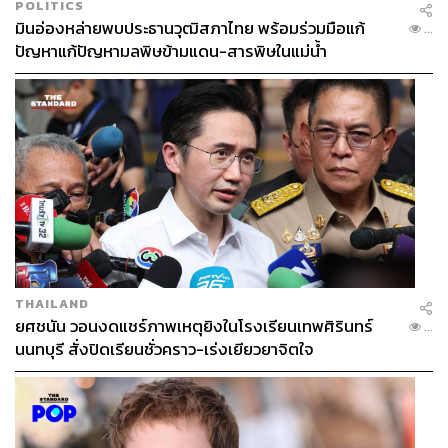
POLITICS
มินอ่องหล่ายพบประธานวุฒิสภาไทย พร้อมร่วมมือแก้
...
ปัญหาแก้ปัญหามลพิษข้ามแดน-สารพิษในแม่น้ำ
THAILAND
ยศชนัน วอนงดแชร์ภาพเหตุยิงในโรงเรียนเทพศิรินทร์
...
นนทบุรี สั่งปิดเรียนชั่วคราว-เร่งเยียวยาจิตใจ