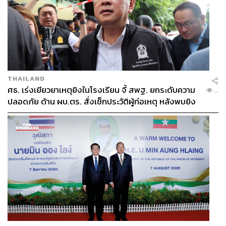
THAILAND
ศธ. เร่งเยียวยาเหตุยิงในโรงเรียน จี้ สพฐ. ยกระดับความ
...
ปลอดภัย ด้าน ผบ.ตร. สั่งเช็กประวัติผู้ก่อเหตุ หลังพบยิง
จุดตายแม่นยำ