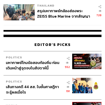
โรงเรียนคลี่คลาย
THAILAND
สรุปมหากาพย์กล้องส่องพระ
728
ZEISS Blue Marine จากสัญญา
ผลิต 8.3 ล้าน สู่ข้อพิพาท ‘มา
เวลล์ฯ’ ฟ้อง ‘โทน บางแค’ ผิดนัด
จ่ายหนี้-แอบระบุแบรนด์
EDITOR'S PICKS
POLITICS
มหากาพย์โกงข้อสอบท้องถิ่น ก่อน
552
เดินหน้าสู่จุดจบในสัปดาห์นี้
POLITICS
เส้นทางคดี 44 สส. ในชั้นศาลฎีกา
191
จะรู้ผลเมื่อไร