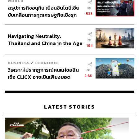
WORLD
สรุปภารกิจอนุทิน เยือนอินโดนีเซีย
533
ขับเคลื่อนการทูตเศรษฐกิจเชิงรุก
ประกาศหุ้นส่วนยุทธศาสตร์ไทย –
อินโดนีเซีย
Navigating Neutrality:
Thailand and China in the Age
164
of a New Global Order
BUSINESS
/
ECONOMIC
วิเคราะห์ปรากฏการณ์คนแห่ขอสิน
2.6K
เชื่อ CLICX อาจเป็นเพียงยอด
ภูเขาน้ำแข็ง ของปัญหาหนี้ครัว
เรือนไทยที่ถูกซุกไว้
LATEST STORIES