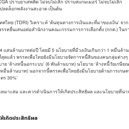
CGA ปราบยาเสพติด ไม่จบไม่เลิก ปราบสแกมเมอร์ ไม่จบไม่เลิก
‘ปลดล็อกพลังงานสะอาด เป็นต้น
ะเทศไทย (TDRI) วิเคราะห์ ‘ต้นทุนทางการเงินและที่มาของเงิน’ จาก
่พรรคยื่นเสนอต่อสำนักงานคณะกรรมการการเลือกตั้ง (กกต.) ในก
แสนล้านบาทต่อปี โดยมี 5 นโยบายที่มีวงเงินเกินกว่า 1 หมื่นล้า
่สุดแล้ว พรรคเพื่อไทยยังมีนโยบายจัดการหนี้สินของคนกลุ่มต่างๆ 
าย ‘ล้างหนี้นอกระบบ’ (6 พันล้านบาท) นโยบาย ‘ล้างหนี้วัยเกษียณ
(3 หมื่นล้านบาท) นอกจากนี้พรรคเพื่อไทยยังมีนโยบายด้านการเกษต
ษตร 30%’
วามเหมาะสม และควรดำเนินการให้เกิดประสิทธิผล และนโยบายที่น่า
ห้เกิดประสิทธิผล