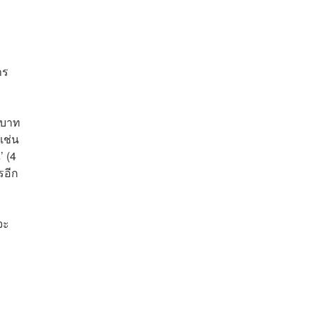
าร
นบาท
เช่น
’ (4
รอีก
จะ