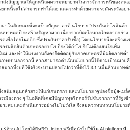
องจากส่งสัญญาณให้ลูกหนี้ลดความพยายามในการจัดการหนี้ของตนเ
ารยกหนี้จะไม่สามารถทำได้เลย แต่ควรทำด้วยความระมัดระวังอย่างย
าในลักษณะที่จะสร้างปัญหา อาทิ นโยบาย “ประกันกำไรสินค้า
้านบาทต่อปี จะสร้างปัญหามาก เนื่องจากบิดเบือนกลไกตลาดอย่าง
เพื่อไทยในอดีต ซึ่งประกันราคารับซื้อ) โดยนโยบายนี้จะสร้างแ
รกรผลิตสินค้าเกษตรอย่างไร ก็จะได้กำไร จึงไม่ต้องสนใจเพิ่ม
ม่ และทำให้แรงงานยังคงยึดติดอยู่กับภาคเกษตรที่มีผลิตภาพต่ำ
เกษตร นอกจากนี้ หากสามารถดำเนินนโยบายนี้ได้ตามเป้าหมายค
มากที่งบที่ใช้จริงจะบานปลายไปกว่าที่ตั้งไว้ 3.1 หมื่นล้านบาทต่อ
ึ่งสนับสนุนกล้ายางให้แก่เกษตรกร และนโยบาย ‘คูปองซื้อปุ๋ย-เมล็
มืองต่าง ๆ ในอดีตที่เคยมีปัญหาทุจริตคอร์รัปชันจากการที่รัฐเข้
หมาะสมและดำเนินการอย่างไม่โปร่งใส จึงสมควรทบทวนนโยบายด
รู้ด้าน AI โดยได้สิทธิรับ token ฟรีเพื่อนำไปใช้ใน AI platform มี