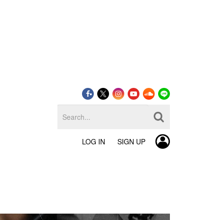
LOG IN
SIGN UP