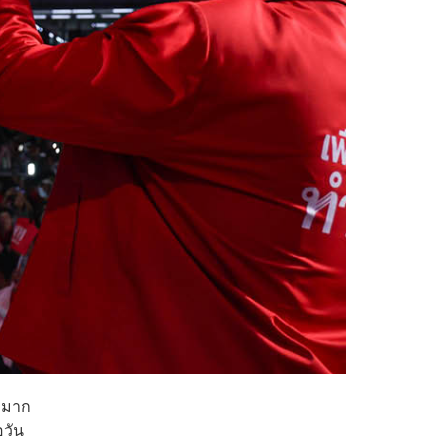
 มาก
อวัน