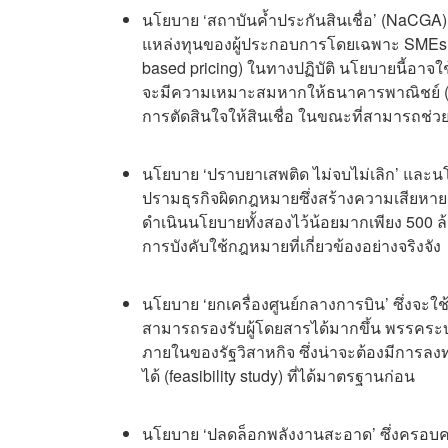
นโยบาย ‘สถาบันค้ำประกันสินเชื่อ’ (NaCGA) ซ
แหล่งทุนของผู้ประกอบการโดยเฉพาะ SMEs โ
based pricing) ในทางปฏิบัติ นโยบายนี้อาจ
จะมีความเหมาะสมหากให้ธนาคารพาณิชย์ (ไม่
การตัดสินใจให้สินเชื่อ ในขณะที่สามารถช่วยใ
นโยบาย ‘ปราบยาเสพติด ไม่จบไม่เลิก’ และน
ปรามธุรกิจผิดกฎหมายซึ่งสร้างความเสียห
ดำเนินนโยบายทั้งสองไว้น้อยมากเพียง 500 ล
การบังคับใช้กฎหมายที่เกี่ยวข้องอย่างจริงจัง
นโยบาย ‘ยกเครื่องศูนย์กลางการบิน’ ซึ่งจะ
สามารถรองรับผู้โดยสารได้มากขึ้น พรรคระบ
ภายในของรัฐวิสาหกิจ ซึ่งน่าจะต้องมีการลง
ได้ (feasibility study) ที่ได้มาตรฐานก่อน
นโยบาย ‘ปลดล็อกพลังงานสะอาด’ ซึ่งครอบคล