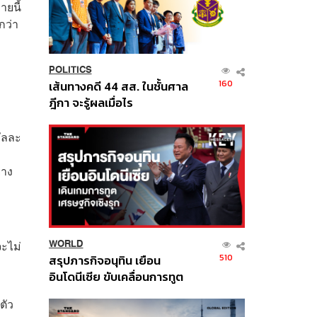
ายนี้
กว่า
POLITICS
160
เส้นทางคดี 44 สส. ในชั้นศาล
ฎีกา จะรู้ผลเมื่อไร
ัลละ
ำ
่าง
จะไม่
WORLD
510
สรุปภารกิจอนุทิน เยือน
อินโดนีเซีย ขับเคลื่อนการทูต
เศรษฐกิจเชิงรุก ประกาศหุ้น
ตัว
ส่วนยุทธศาสตร์ไทย –