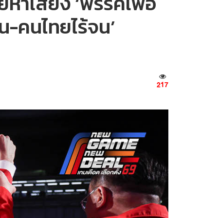
ายหาเสียง ‘พรรคเพื่อ
ัน-คนไทยไร้จน’
217