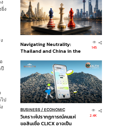
อง
อินโดนีเซีย
ิ่ง
รง
Navigating Neutrality:
145
Thailand and China in the
Age of a New Global
ือ
Order
ปี
ด
าไป
ัง
BUSINESS
/
ECONOMIC
2.4K
วิเคราะห์ปรากฏการณ์คนแห่
ขอสินเชื่อ CLICX อาจเป็น
เพียงยอดภูเขาน้ำแข็ง ของ