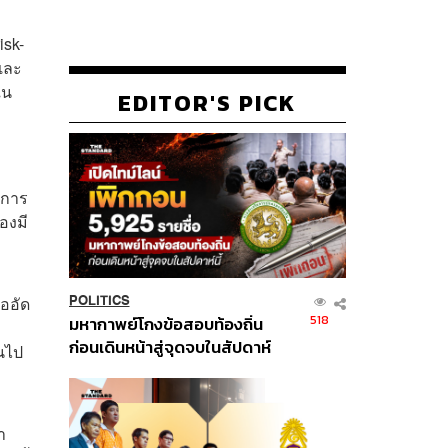
isk-
และ
ใน
EDITOR'S PICK
นการ
องมี
ออัด
POLITICS
518
มหากาพย์โกงข้อสอบท้องถิ่น
ก่อนเดินหน้าสู่จุดจบในสัปดาห์
็นไป
นี้
า