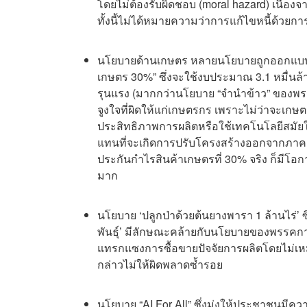
โดยไม่ต้องรับผิดชอบ (moral hazard) เนื่
ทั้งนี้ไม่ได้หมายความว่าการแก้ไขหนี้ด้วยก
นโยบายด้านเกษตร หลายนโยบายถูกออกแบบม
เกษตร 30%” ซึ่งจะใช้งบประมาณ 3.1 หมื่นล
รุนแรง (มากกว่านโยบาย “จำนำข้าว” ของพรรค
จูงใจที่ผิดให้แก่เกษตรกร เพราะไม่ว่าจะเกษต
ประสิทธิภาพการผลิตหรือใช้เทคโนโลยีสมัยให
แทนที่จะเกิดการปรับโครงสร้างออกจากภาค
ประกันกำไรสินค้าเกษตรที่ 30% จริง ก็มีโอกาส
มาก
นโยบาย ‘ปลูกป่าด้วยต้นยางพารา 1 ล้านไร่’ ซ
พันธุ์’ มีลักษณะคล้ายกับนโยบายของพรรคการเ
แทรกแซงการซื้อขายปัจจัยการผลิตโดยไม่เ
กล่าวไม่ให้ผิดพลาดซ้ำรอย
นโยบาย “AI For All” ซึ่งมุ่งให้ประชาชนมีความ