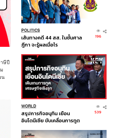
POLITICS
196
เส้นทางคดี 44 สส. ในชั้นศาล
ฎีกา จะรู้ผลเมื่อไร
าษีปี
อม
วน
WORLD
539
สรุปภารกิจอนุทิน เยือน
อินโดนีเซีย ขับเคลื่อนการทูต
เศรษฐกิจเชิงรุก ประกาศหุ้น
ส่วนยุทธศาสตร์ไทย –