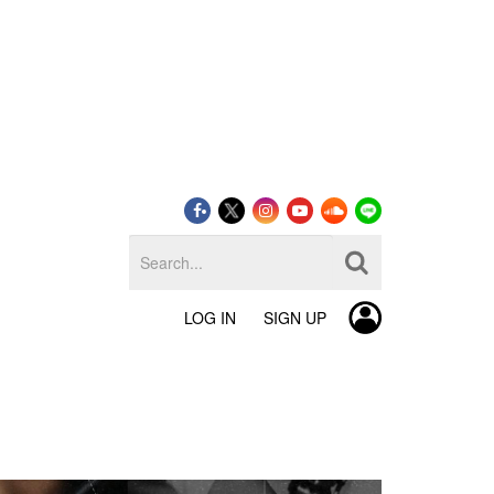
LOG IN
SIGN UP