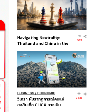
อินโดนีเซีย
Navigating Neutrality:
169
Thailand and China in the
Age of a New Global
Order
BUSINESS
/
ECONOMIC
2.6K
วิเคราะห์ปรากฏการณ์คนแห่
ขอสินเชื่อ CLICX อาจเป็น
เพียงยอดภูเขาน้ำแข็ง ของ