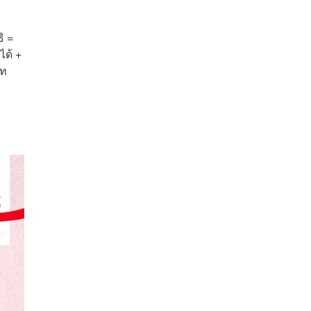
ิ =
ได้ +
าท