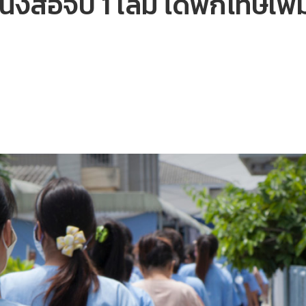
งสือจบ 1 เล่ม ได้พักโทษเพิ่ม 