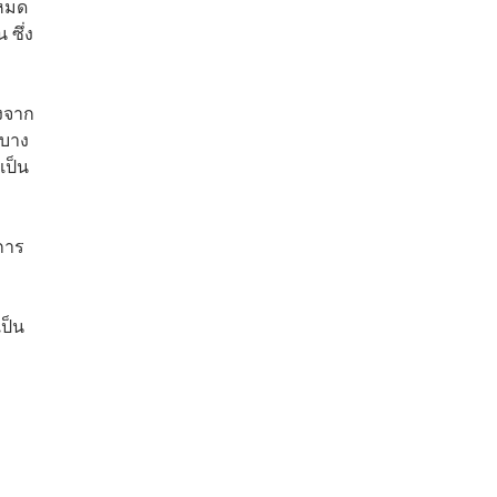
งหมด
 ซึ่ง
องจาก
 บาง
เป็น
การ
ป็น