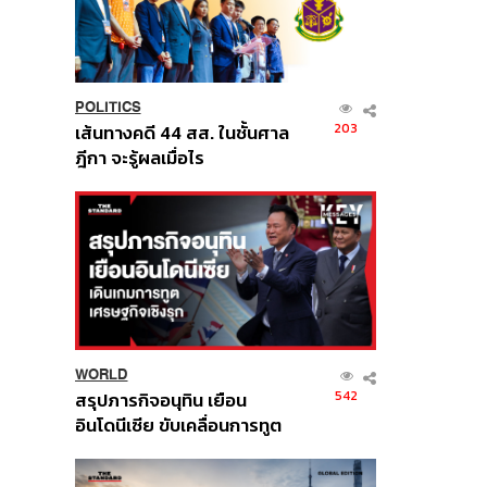
POLITICS
203
เส้นทางคดี 44 สส. ในชั้นศาล
ฎีกา จะรู้ผลเมื่อไร
WORLD
542
สรุปภารกิจอนุทิน เยือน
อินโดนีเซีย ขับเคลื่อนการทูต
เศรษฐกิจเชิงรุก ประกาศหุ้น
ส่วนยุทธศาสตร์ไทย –