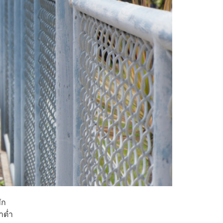
ัก
าต่ำ