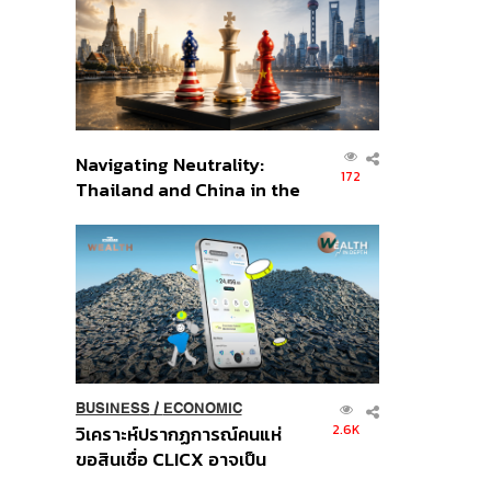
อินโดนีเซีย
Navigating Neutrality:
172
Thailand and China in the
Age of a New Global
Order
BUSINESS
/
ECONOMIC
2.6K
วิเคราะห์ปรากฏการณ์คนแห่
ขอสินเชื่อ CLICX อาจเป็น
เพียงยอดภูเขาน้ำแข็ง ของ