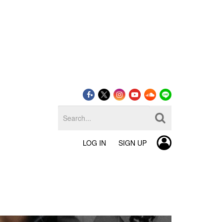
LOG IN
SIGN UP