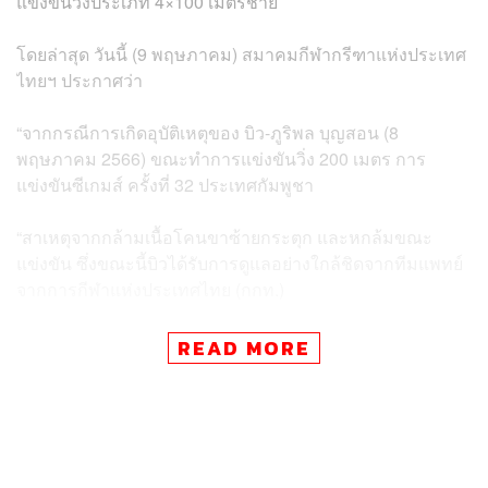
แข่งขันวิ่งประเภท 4×100 เมตรชาย
โดยล่าสุด วันนี้ (9 พฤษภาคม) สมาคมกีฬากรีฑาแห่งประเทศ
ไทยฯ ประกาศว่า
“จากกรณีการเกิดอุบัติเหตุของ บิว-ภูริพล บุญสอน (8
พฤษภาคม 2566) ขณะทำการแข่งขันวิ่ง 200 เมตร การ
แข่งขันซีเกมส์ ครั้งที่ 32 ประเทศกัมพูชา
“สาเหตุจากกล้ามเนื้อโคนขาซ้ายกระตุก และหกล้มขณะ
แข่งขัน ซึ่งขณะนี้บิวได้รับการดูแลอย่างใกล้ชิดจากทีมแพทย์
จากการกีฬาแห่งประเทศไทย (กกท.)
“ผู้ฝึกสอนของสมาคมกีฬากรีฑาแห่งประเทศไทย ในพระบรม
READ MORE
ราชูปถัมภ์ ได้ปรึกษากับคณะแพทย์ที่ดูแล ลงความเห็นให้บิว
ถอนตัวจากการแข่งขันทุกรายการ เพื่อพักฟื้นร่างกาย ให้
ร่างกายฟื้นตัวจากอาการบาดเจ็บ แพทย์ประเมินอาการเบื้อง
ต้นให้พักอย่างน้อย 1 เดือนเป็นอย่างต่ำ