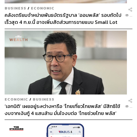
BUSINESS
/
ECONOMIC
คลังเตรียมจำหน่ายพันธบัตรรัฐบาล ‘ออมพลัส’ รอบถัดไป
...
เร็วสุด 4 ก.ย.นี้ อาจเพิ่มสัดส่วนการขายแบบ Small Lot
First มากขึ้น
ECONOMIC
/
BUSINESS
‘เอกนิติ’ เผยอยู่ระหว่างหารือ ‘ไทยเที่ยวไทยพลัส’ มีสิทธิใช้
...
งบจากเงินกู้ 4 แสนล้าน มั่นใจงบต่อ ‘ไทยช่วยไทย พลัส’
เฟส 2 มีเพียงพอ