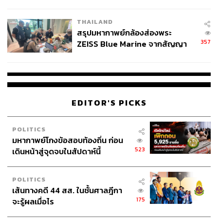
นัยทางการเมือง
THAILAND
สรุปมหากาพย์กล้องส่องพระ
357
ZEISS Blue Marine จากสัญญา
ผลิต 8.3 ล้าน สู่ข้อพิพาท ‘มา
เวลล์ฯ’ ฟ้อง ‘โทน บางแค’ ผิดนัด
จ่ายหนี้-แอบระบุแบรนด์
EDITOR'S PICKS
POLITICS
มหากาพย์โกงข้อสอบท้องถิ่น ก่อน
523
เดินหน้าสู่จุดจบในสัปดาห์นี้
POLITICS
เส้นทางคดี 44 สส. ในชั้นศาลฎีกา
175
จะรู้ผลเมื่อไร