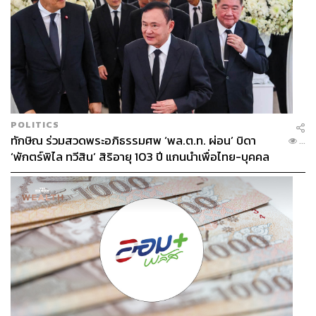
POLITICS
ทักษิณ ร่วมสวดพระอภิธรรมศพ ‘พล.ต.ท. ผ่อน’ บิดา
...
‘พักตร์พิไล ทวีสิน’ สิริอายุ 103 ปี แกนนำเพื่อไทย-บุคคล
หลากวงการร่วมอาลัย