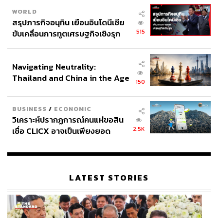
WORLD
สรุปภารกิจอนุทิน เยือนอินโดนีเซีย
515
ขับเคลื่อนการทูตเศรษฐกิจเชิงรุก
ประกาศหุ้นส่วนยุทธศาสตร์ไทย –
อินโดนีเซีย
Navigating Neutrality:
Thailand and China in the Age
150
of a New Global Order
BUSINESS
/
ECONOMIC
วิเคราะห์ปรากฏการณ์คนแห่ขอสิน
2.5K
เชื่อ CLICX อาจเป็นเพียงยอด
ภูเขาน้ำแข็ง ของปัญหาหนี้ครัว
เรือนไทยที่ถูกซุกไว้
LATEST STORIES