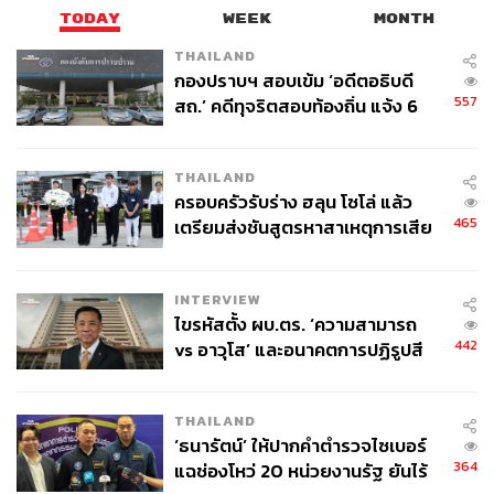
TODAY
WEEK
MONTH
THAILAND
กองปราบฯ สอบเข้ม ‘อดีตอธิบดี
557
สถ.’ คดีทุจริตสอบท้องถิ่น แจ้ง 6
ข้อหาหนัก จ่อชง ป.ป.ช. 12 ส.ค. นี้
THAILAND
ครอบครัวรับร่าง ฮลุน โซโล่ แล้ว
465
เตรียมส่งชันสูตรหาสาเหตุการเสีย
ชีวิต
INTERVIEW
ไขรหัสตั้ง ผบ.ตร. ‘ความสามารถ
442
vs อาวุโส’ และอนาคตการปฏิรูปสี
กากี กับ พล.ต.อ. เอก อังสนานนท์
THAILAND
‘ธนารัตน์’ ให้ปากคำตำรวจไซเบอร์
364
แฉช่องโหว่ 20 หน่วยงานรัฐ ยันไร้