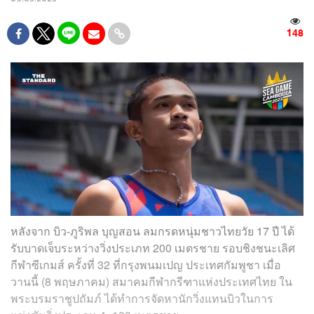
148
หลังจาก บิว-ภูริพล บุญสอน ลมกรดหนุ่มชาวไทยวัย 17 ปี ได้
รับบาดเจ็บระหว่างวิ่งประเภท 200 เมตรชาย รอบชิงชนะเลิศ
กีฬาซีเกมส์ ครั้งที่ 32 ที่กรุงพนมเปญ ประเทศกัมพูชา เมื่อ
วานนี้ (8 พฤษภาคม) สมาคมกีฬากรีฑาแห่งประเทศไทย
ใน
พระบรมราชูปถัมภ์
ได้ทำการจัดหานักวิ่งแทนบิวในการ