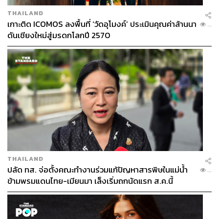
THAILAND
เกาะติด ICOMOS ลงพื้นที่ ‘วัดอุโมงค์’ ประเมินคุณค่าล้านนา
...
ดันเชียงใหม่สู่มรดกโลกปี 2570
THAILAND
ปลัด ทส. จ่อตั้งคณะทำงานร่วมแก้ปัญหาสารพิษในแม่น้ำ
...
ข้ามพรมแดนไทย-เมียนมา เล็งเริ่มถกนัดแรก ส.ค.นี้