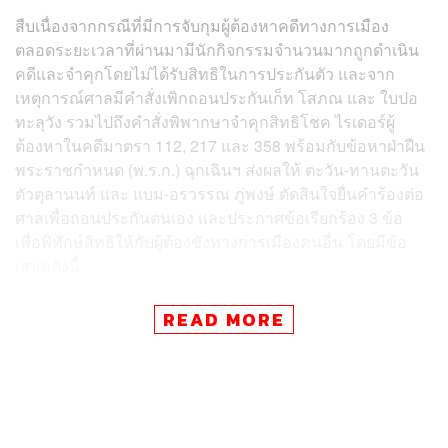
สืบเนื่องจากกรณีที่มีการจับกุมผู้ต้องหาคดีทางการเมือง
ตลอดระยะเวลาที่ผ่านมามีนักกิจกรรมจํานวนมากถูกดําเนิน
คดีและจําคุกโดยไม่ได้รับสิทธิในการประกันตัว และจาก
เหตุการณ์ศาลมีคําสั่งเพิกถอนประกันเก็ท โสภณ และ ใบปอ
ทะลุวัง รวมไปถึงคําสั่งพิพากษาจําคุกสิทธิโชค ไรเดอร์ผู้
ต้องหาในคดีมาตรา 112, 217 และ 358 พร้อมกับข้อหาฝ่าฝืน
พระราชกำหนด (พ.ร.ก.) ฉุกเฉินฯ ส่งผลให้ ตะวัน-ทานตะวัน
ตัวตุลานนท์ และ แบม-อรวรรณ ภู่พงษ์ ตัดสินใจยื่นคําร้องต่อ
ศาลเพื่อถอนประกันตนเอง และประกาศข้อเรียกร้อง 3 ข้อ
เพื่อพิทักษ์สิทธิให้กับผู้ต้องขังทางการเมืองคนอื่น โดยมีข้อ
เสนอดังนี้
ต้องมีการปฏิรูปกระบวนการยุติธรรม ศาลต้องคํานึงถึง
READ MORE
หลักสิทธิมนุษยชนและเสรีภาพในการแสดงออกเป็น
อย่างแรกมาก่อนสิ่งอื่นใด ต้องเป็นอิสระ ปราศจากอํา
นาจนํา ปกป้องสิทธิเสรีภาพของประชาชน
ยุติการดําเนินคดีความกับประชาชนที่ใช้สิทธิเสรีภาพ