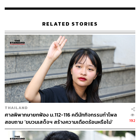
อดอาหาร ทานตะวันและแบมที่ประกาศอดอาหารและน้ํา ซึ่ง
จะส่งผลร้ายต่อภาวะสุขภาพในระยะสั้นและระยะยาว โดย
ผลกระทบต่อภาวะสุขภาพจากการการอดอาหารและน้ํานั้น
RELATED STORIES
อาจส่งผลให้เกิดอันตรายต่อภาวะสุขภาพดังนี้
ภาวะน้ําตาลในเลือดต่ำ (Hypoglycemia)
อันเนื่องจากร่างกายไม่ได้รับอาหาร ส่งผลให้ร่างกายขาด
พลังงาน อีกทั้งยังส่งผลให้เกิดภาวะ Hypoglycemic Coma ได้
หากร่างกายขาดน้ําตาลเพื่อใช้เป็นพลังงานเป็นเวลานาน ซึ่ง
จะส่งผลให้หมดสติ จนถึงขั้นเสียชีวิตได้
การขาดสมดุลเกลือแร่ (Electrolyte Imbalance)
THAILAND
ศาลพิพากษายกฟ้อง ม.112-116 คดีนักกิจกรรมทำโพล
เป็นการขาดเกลือแร่ที่มีความสําคัญอย่างยิ่งในการทํางาน
192
สอบถาม ‘ขบวนเสด็จฯ สร้างความเดือดร้อนหรือไม่’
ของร่างกาย โดยอาจส่งผลให้เกิดภาวะหมดสติ สับสน ชัก
กล้ามเนื้ออ่อนแรง ตะคริว และอาจรุนแรงถึงขั้นหัวใจเต้นผิด