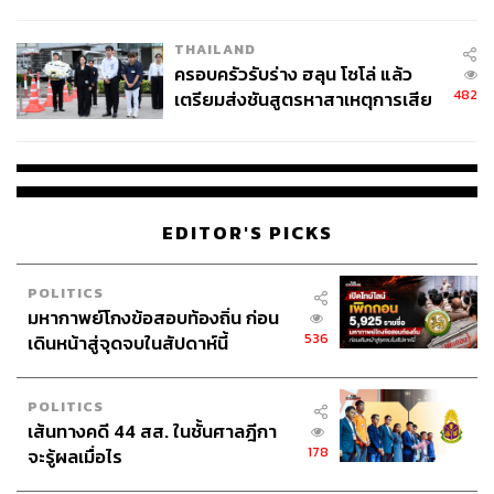
นัยทางการเมือง
THAILAND
ครอบครัวรับร่าง ฮลุน โซโล่ แล้ว
482
เตรียมส่งชันสูตรหาสาเหตุการเสีย
ชีวิต
EDITOR'S PICKS
POLITICS
มหากาพย์โกงข้อสอบท้องถิ่น ก่อน
536
เดินหน้าสู่จุดจบในสัปดาห์นี้
POLITICS
เส้นทางคดี 44 สส. ในชั้นศาลฎีกา
178
จะรู้ผลเมื่อไร