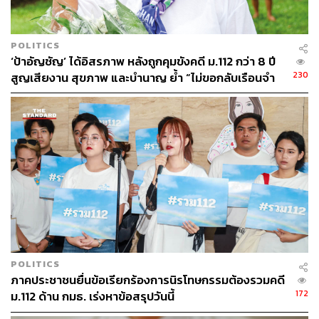
เป็นผลกระทบต่อมาหลังจากมีการกลับไปรับประทานอาหาร
ซึ่งทําให้เกลือแร่และสารน้ําเข้าสู่เซลล์ของร่างกายอย่าง
POLITICS
‘ป้าอัญชัญ’ ได้อิสรภาพ หลังถูกคุมขังคดี ม.112 กว่า 8 ปี
รวดเร็ว อาจมีอาการหัวใจเต้นผิดจังหวะ ปอดบวมน้ํา อาการ
230
สูญเสียงาน สุขภาพ และบำนาญ ย้ำ “ไม่ขอกลับเรือนจำ
ทางระบบประสาท ซึ่งจะส่งผลให้เกิดการเสียชีวิตได้
อีก”
นอกจากอันตรายที่เกิดกับร่างกาย ยังมีความกังวลด้าน
สุขภาพจิต จากกรณีที่มีการพยายามทําร้ายร่างกายตนเอง
และมีการพยายามฆ่าตัวตาย (Suicidal Attempt) ของผู้
ต้องหาจากกลุ่มทะลุแก๊ซก่อนหน้านี้นั้น สะท้อนให้เห็นถึงผลก
ระทบต่อสภาวะสุขภาพจิตของผู้ต้องหา ทั้งภาวะวิตกกังวล
(Anxiety) และภาวะซึมเศร้า (Depression)
Nurses Connect, หมอไม่ทน และภาคีบุคลากรสาธารณสุข
มีความเชื่อมั่นว่า ภาวะสุขภาพของประชาชนทุกคน ทุก
POLITICS
ชนชั้น ทุกความแตกต่างทางความคิด เป็นเรื่องที่สําคัญยิ่งต่อ
ภาคประชาชนยื่นข้อเรียกร้องการนิรโทษกรรมต้องรวมคดี
เราในฐานะบุคลากรทางการแพทย์ และถึงแม้ Nurses
172
ม.112 ด้าน กมธ. เร่งหาข้อสรุปวันนี้
Connect, หมอไม่ทน และภาคีบุคลากรสาธารณสุข จะไม่