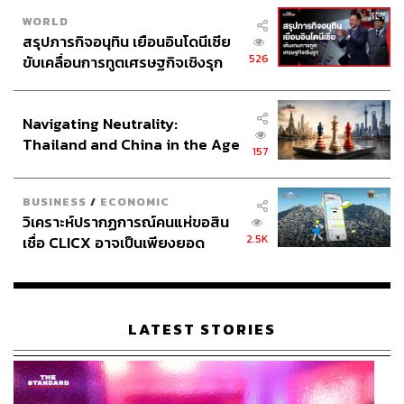
WORLD
สรุปภารกิจอนุทิน เยือนอินโดนีเซีย
526
ขับเคลื่อนการทูตเศรษฐกิจเชิงรุก
ประกาศหุ้นส่วนยุทธศาสตร์ไทย –
อินโดนีเซีย
Navigating Neutrality:
Thailand and China in the Age
157
of a New Global Order
BUSINESS
/
ECONOMIC
วิเคราะห์ปรากฏการณ์คนแห่ขอสิน
2.5K
เชื่อ CLICX อาจเป็นเพียงยอด
ภูเขาน้ำแข็ง ของปัญหาหนี้ครัว
เรือนไทยที่ถูกซุกไว้
LATEST STORIES