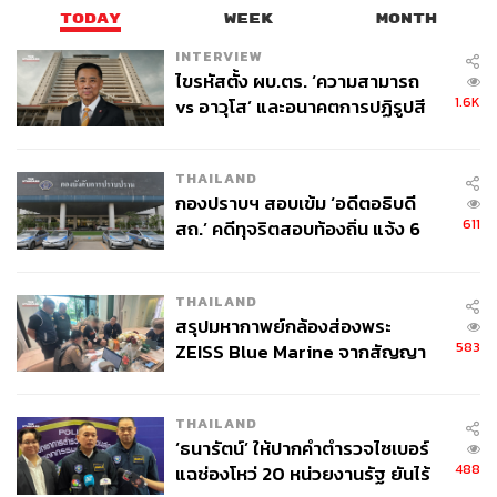
TODAY
WEEK
MONTH
INTERVIEW
ไขรหัสตั้ง ผบ.ตร. ‘ความสามารถ
1.6K
vs อาวุโส’ และอนาคตการปฏิรูปสี
กากี กับ พล.ต.อ. เอก อังสนานนท์
48
THAILAND
กองปราบฯ สอบเข้ม ‘อดีตอธิบดี
611
สถ.’ คดีทุจริตสอบท้องถิ่น แจ้ง 6
ABOUT THE AUTHOR
ข้อหาหนัก จ่อชง ป.ป.ช. 12 ส.ค. นี้
THE STANDARD TEAM
THAILAND
กองบรรณาธิการ THE STANDARD
สรุปมหากาพย์กล้องส่องพระ
583
ZEISS Blue Marine จากสัญญา
ผลิต 8.3 ล้าน สู่ข้อพิพาท ‘มา
เวลล์ฯ’ ฟ้อง ‘โทน บางแค’ ผิดนัด
THAILAND
จ่ายหนี้-แอบระบุแบรนด์
‘ธนารัตน์’ ให้ปากคำตำรวจไซเบอร์
488
แฉช่องโหว่ 20 หน่วยงานรัฐ ยันไร้