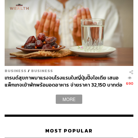
เห็นด้วยกับแนวทางในการอดอาหารและน้ํา แต่เราทั้ง 3
องค์กรขอแสดงความเคารพต่อการตัดสินใจเรียกร้องเพื่อ
สิทธิในการประกันตัว อันเป็นสิทธิที่มนุษย์พึงมี
เรายึดมั่นเสมอว่าผู้ต้องหาทางการเมืองนั้นยังคงเป็นผู้บริสุทธิ์
จนกว่าจะมีการพิสูจน์ได้ด้วยความเป็นธรรมอย่างตรงไปตรง
มาตามจรรยาบรรณของผู้พิพากษาว่าเป็นผู้กระทําความผิด
จริง
ดังนั้น Nurses Connect, หมอไม่ทน และภาคีบุคลากร
BUSINESS
/
BUSINESS
สาธารณสุข จึงขอแสดงจุดยืนสนับสนุนข้อเรียกร้องของ
เทรนด์สุขภาพมาแรงจนโรงแรมในญี่ปุ่นปิ๊งไอเดีย เสนอ
ทานตะวันและแบม โดยเฉพาะอย่างยิ่งการคืนสิทธิในการ
690
แพ็กเกจเข้าพักพร้อมอดอาหาร จ่ายราคา 32,150 บาทต่อ
ประกันตัวให้ผู้ต้องหาคดีทางการเมืองทุกคน และเรียกร้องให้
คืน
กระบวนการยุติธรรมพิจารณาคืนสิทธิการประกันตัวให้ผู้
MORE
ต้องหาโดยเร็วที่สุด
TAGS:
คดีทางการเมือง
การอดอาหาร
หมอไม่ทน
ภาคีบุคลากรสาธารณสุข
ทานตะวัน ตัวตุลานนท์
อรวรรณ ภู่พงษ์
Nurses Connect
MOST POPULAR