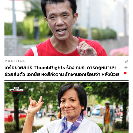
จังหวะได้
ภาวะขาดน้ํา (Dehydration)
เนื่องจากการอดน้ํา ทําให้ร่างกายได้รับสารน้ําไม่เพียงพอกับ
ที่สูญเสียไป โดยปกติร่างกายมนุษย์จะมีน้ําเป็นองค์ประกอบ
ถึง 60% เพื่อควบคุมสมดุลการไหลเวียนต่างๆ ในร่างกาย ใน
กรณีที่ขาดน้ําเป็นเวลานานนั้นอาจส่งผลให้เกิดอาการ
ปัสสาวะออกน้อย อ่อนเพลียมาก และความดันโลหิตต่ำได้
POLITICS
เครือข่ายสิทธิ ThumbRights ร้อง กมธ. การกฎหมายฯ
ภาวะไตบาดเจ็บ (Acute Kidney Injury)
101
ช่วยส่งตัว เอกชัย หงส์กังวาน รักษานอกเรือนจำ หลังป่วย
ในกรณีที่มีการอดน้ําเป็นเวลานาน ส่งผลให้เลือดไปเลี้ยงที่ไต
หนักหลายโรค
ลดลง ทําให้ไตสูญเสียหน้าที่ในการทํางานอย่างเฉียบพลัน ทํา
ให้มีอาการปัสสาวะออกน้อย สับสนจากภาวะยูเรียและ
ไนโตรเจนคั่งในกระแสเลือด และมีโอกาสกลายเป็นโรคไต
เรื้อรัง จนถึงขั้นต้องฟอกไต
กลุ่มอาการซึ่งเกิดจากการได้รับสารอาหาร หลังจาก
การขาดอาหารเป็นเวลานาน (Refeeding Syndrome)