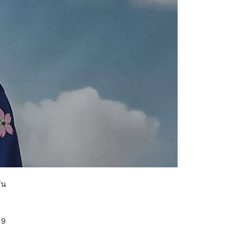
ัน
19