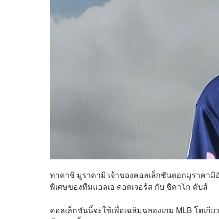
ทาคาชิ มูราคามิ เจ้าของคอลเล็กชันดอกมูราคามิอ
พิเศษของทีมแอลเอ ดอดเจอร์ส กับ ชิคาโก คับส์
คอลเล็กชันนี้จะใช้เพื่อเฉลิมฉลองเกม MLB โตเกียวซ