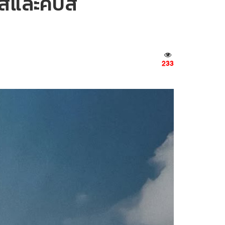
สและคับส์
233