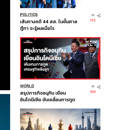
POLITICS
172
เส้นทางคดี 44 สส. ในชั้นศาล
ฎีกา จะรู้ผลเมื่อไร
WORLD
514
สรุปภารกิจอนุทิน เยือน
อินโดนีเซีย ขับเคลื่อนการทูต
เศรษฐกิจเชิงรุก ประกาศหุ้น
ส่วนยุทธศาสตร์ไทย –
อินโดนีเซีย