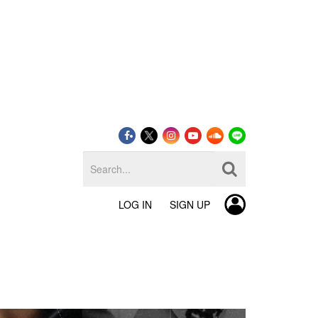
LOG IN
SIGN UP