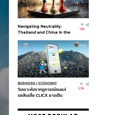
Navigating Neutrality:
149
Thailand and China in the
Age of a New Global
Order
BUSINESS
/
ECONOMIC
2.5K
วิเคราะห์ปรากฏการณ์คนแห่
ขอสินเชื่อ CLICX อาจเป็น
เพียงยอดภูเขาน้ำแข็ง ของ
ปัญหาหนี้ครัวเรือนไทยที่ถูกซุก
ไว้