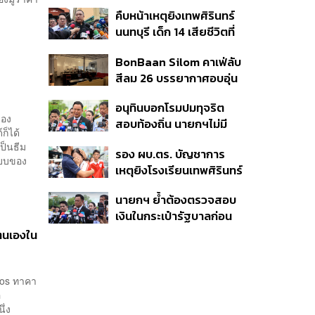
เหตุยิงใน รร. เสียชีวิต 1
คืบหน้าเหตุยิงเทพศิรินทร์
ลบ. ทุพพลภาพ 7 แสนบาท
นนทบุรี เด็ก 14 เสียชีวิตที่
บาดเจ็บสาหัส 2 แสนบาท
โรงพยาบาล สธ. ยืนยันครู
บาดเจ็บเล็กน้อย 1 แสน
BonBaan Silom คาเฟ่ลับ
เสียชีวิต 5 ราย เจ็บ 22
บาท
สีลม 26 บรรยากาศอบอุ่น
ราย
เหมือนบ้าน
อนุทินบอกโรมปมทุจริต
ของ
สอบท้องถิ่น นายกฯไม่มี
ก็ได้
หน้าที่ดู TOR แต่มีหน้าที่หา
ป็นธีม
รอง ผบ.ตร. บัญชาการ
คนผิดมาลงโทษ
แบบของ
เหตุยิงโรงเรียนเทพศิรินทร์
นนทบุรี สั่งค้นหา 2 รอบ
นายกฯ ย้ำต้องตรวจสอบ
ยืนยันไร้คนติดค้าง พบศพ
เงินในกระเป๋ารัฐบาลก่อน
ปู่-ย่าที่บ้านพักผู้ก่อเหตุ
เคาะลุยไทยช่วยไทย พลัส
ตนเองใน
เฟส 2 หรือปรับเกณฑ์
50:50 ยันเงินคงคลัง
รัฐบาลแข็งแรง
ios ทาคา
อ
ึ่ง