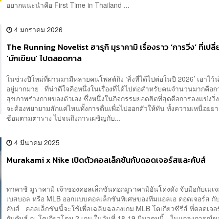
อยากแนะนำคือ First Time in Thailand ...
4 มกราคม 2026
The Running Novelist ฮารุกิ มุราคามิ เรื่องราว ‘การวิ่ง’ ที่เปลี่
‘นักเขียน’ ไปตลอดกาล
ในช่วงปีใหม่ที่ผ่านมามีหลายคนโพสต์ถึง ‘สิ่งที่ได้ไปต่อในปี 2026’ เอาไว
อยู่มากมาย ที่น่าดีใจคือหนึ่งในเรื่องที่ได้ไปต่อสำหรับคนจำนวนมากคือ
สุขภาพร่างกายของตัวเอง ซึ่งหนึ่งในกิจกรรมยอดฮิตที่สุดคือการลงแข่งวิ่ง ท
จะต้องพยายามสักแค่ไหนทั้งการตื่นเพื่อไปออกตัวให้ทัน ทั้งความเหนื่อย
ซ้อมตามตาราง ไปจนถึงการเผชิญกับ...
4 มีนาคม 2025
Murakami x Nike เปิดตัวคอลเล็กชันกับดอดเจอร์สและคับส์
ทาคาชิ มูราคามิ เจ้าของคอลเล็กชันดอกมูราคามิอันโด่งดัง จับมือกับเมเจอ
เบสบอล หรือ MLB ออกแบบคอลเล็กชันพิเศษของทีมแอลเอ ดอดเจอร์ส กั
คับส์ คอลเล็กชันนี้จะใช้เพื่อเฉลิมฉลองเกม MLB โตเกียวซีรีส์ ที่ดอดเจอ
กับคับส์ ณ โตเกียวโดม 2 เกม ในวันที่ 18-19 มีนาคมนี้ ในแถลงการณ์