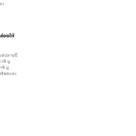
่ยว
ล่อยให้
แต่ปลายปี
าชิ มู
ชิ มู
ิทธิพลและ