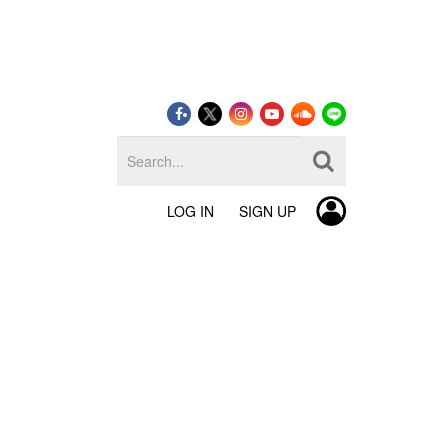
LOG IN
SIGN UP