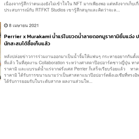
เนื่องจากรู้สึกว่าตนเองยังไม่เข้าใจใน NFT มากเพียงพอ แต่หลังจากเก็บเกี
ประสบการณ์กับ RTFKT Studios เขารู้สึกสนุกและคิดว่าจะล...
8 เมษายน 2021
Perrier x Murakami น้ำแร่ในขวดน้ำลายดอกมูราคามิยิ้มแฉ่ง ป
นักสะสมได้ซื้อเก็บแล้ว
หลังปล่อยข่าวการร่วมงานออกมาเป็นน้ำจิ้มให้แฟนๆ กระหายอยากกันตั้ง
ที่แล้ว ในที่สุดงาน Collaboration ระหว่างศาสดาป๊อปอาร์ตชาวญี่ปุ่น ทาค
ราคามิ และแบรนด์น้ำแร่จากฝรั่งเศส Perrier ก็เสร็จเรียบร้อยแล้ว ทาคา
ราคามิ ได้รับการขนานนามว่าเป็นศาสดาแนวป๊อปอาร์ตฝั่งเอเชียที่ทรงอ
ได้รับการยอมรับในระดับสากล ผลงานส่วนให...