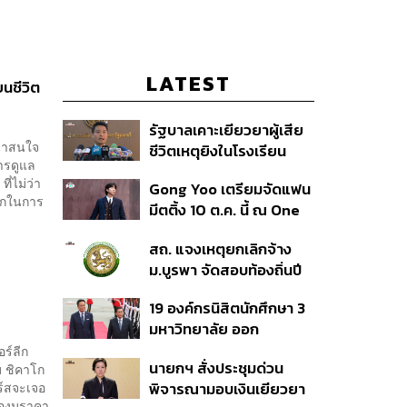
LATEST
ยนชีวิต
รัฐบาลเคาะเยียวยาผู้เสีย
้น่าสนใจ
ชีวิตเหตุยิงในโรงเรียน
การดูแล
รายละ 1 ล้านบาท เทียบ 4
ี่ไม่ว่า
Gong Yoo เตรียมจัดแฟน
เหตุในอดีต เข้าเกณฑ์
ยากในการ
มีตติ้ง 10 ต.ค. นี้ ณ One
สาธารณภัย พร้อมเร่งจ่าย
Bangkok Forum
โดยเร็ว
สถ. แจงเหตุยกเลิกจ้าง
ม.บูรพา จัดสอบท้องถิ่นปี
66
19 องค์กรนิสิตนักศึกษา 3
มหาวิทยาลัย ออก
แถลงการณ์ร่วม ค้าน
ร์ลีก
นายกฯ สั่งประชุมด่วน
บ ชิคาโก
รัฐบาลต้อนรับ ‘มิน อ่อง
ร์สจะเจอ
พิจารณามอบเงินเยียวยา
หล่าย’
ของมูราคา