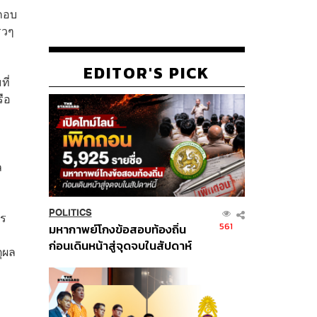
ะกอบ
็วๆ
EDITOR'S PICK
ี่
รือ
ล
POLITICS
ฎร
561
มหากาพย์โกงข้อสอบท้องถิ่น
ก่อนเดินหน้าสู่จุดจบในสัปดาห์
ุผล
นี้