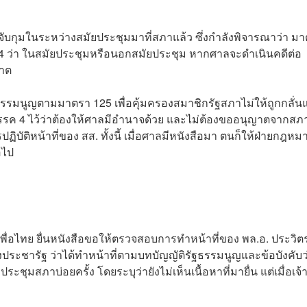
ับกุมในระหว่างสมัยประชุมมาที่สภาแล้ว ซึ่งกำลังพิจารณาว่า ม
ี่ 4 ว่า ในสมัยประชุมหรือนอกสมัยประชุม หากศาลจะดำเนินคดีต่อ
ญาต
รรมนูญตามมาตรา 125 เพื่อคุ้มครองสมาชิกรัฐสภาไม่ให้ถูกกลั่น
นวรรค 4 ไว้ว่าต้องให้ศาลมีอำนาจด้วย และไม่ต้องขออนุญาตจากสภา
บัติหน้าที่ของ สส. ทั้งนี้ เมื่อศาลมีหนังสือมา ตนก็ให้ฝ่ายกฎหม
อไป
พื่อไทย ยื่นหนังสือขอให้ตรวจสอบการทำหน้าที่ของ พล.อ. ประวิต
งประชารัฐ ว่าได้ทำหน้าที่ตามบทบัญญัติรัฐธรรมนูญและข้อบังคับว
ุมสภาบ่อยครั้ง โดยระบุว่ายังไม่เห็นเนื้อหาที่มายื่น แต่เมื่อเจ้