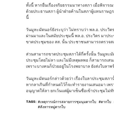
ทั้งนี้ หากยื่นเรื่องจริยธรรมมาทางสภา เมื่อพิจารณ
ด้วยประธานสภา ผู้นำฝ่ายค้านในสภาผู้แทนราษฎร 
นี้
วันมูหะมัดนอร์ยังระบุว่า ไม่ทราบว่า พล.อ. ประวิ
ผ่านมาและในสมัยประชุมนี้ พล.อ. ประวิตร มาประชุ
ขาดประชุมของ สส. นั้น ประชาชนสามารถตรวจสอบได้
ส่วนสามารถขาดประชุมสภาได้กี่ครั้งนั้น วันมูหะมัด
ประชุมโดยไม่ลา และไม่มีเหตุผลพอ ก็สามารถเสนอใ
เพราะบางคนก็ป่วยอยู่ในโรงพยาบาล ยังส่งใบลาพ
วันมูหะมัดนอร์กล่าวด้วยว่า เรื่องใบลาประชุมสภา
หากลาเกินที่กำหนดไว้ก็จะทำรายงานเสนอมา เพร
อนุญาตให้ลา ยกเว้นแต่ผู้มาเซ็นชื่อเข้าประชุมไม
TAGS:
เหตุการณ์การสลายการชุมนุมตากใบ
ตากใบ
สังหารหมู่ตากใบ