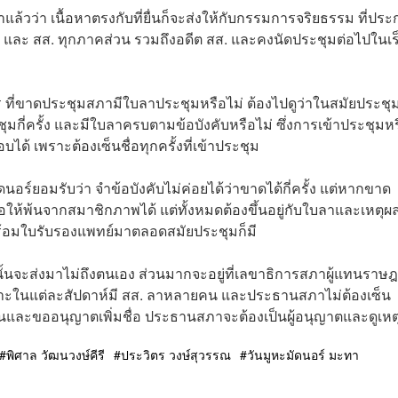
าแล้วว่า เนื้อหาตรงกับที่ยื่นก็จะส่งให้กับกรรมการจริยธรรม ที่ปร
และ สส. ทุกภาคส่วน รวมถึงอดีต สส. และคงนัดประชุมต่อไปในเร
ตร ที่ขาดประชุมสภามีใบลาประชุมหรือไม่ ต้องไปดูว่าในสมัยประชุมท
มกี่ครั้ง และมีใบลาครบตามข้อบังคับหรือไม่ ซึ่งการเข้าประชุมห
 เพราะต้องเซ็นชื่อทุกครั้งที่เข้าประชุม
นอร์ยอมรับว่า จำข้อบังคับไม่ค่อยได้ว่าขาดได้กี่ครั้ง แต่หากขาด
ห้พ้นจากสมาชิกภาพได้ แต่ทั้งหมดต้องขึ้นอยู่กับใบลาและเหตุผ
ร้อมใบรับรองแพทย์มาตลอดสมัยประชุมก็มี
นั้นจะส่งมาไม่ถึงตนเอง ส่วนมากจะอยู่ที่เลขาธิการสภาผู้แทนราษ
าะในแต่ละสัปดาห์มี สส. ลาหลายคน และประธานสภาไม่ต้องเซ็น
่ทันและขออนุญาตเพิ่มชื่อ ประธานสภาจะต้องเป็นผู้อนุญาตและดูเหต
พิศาล วัฒนวงษ์คีรี
ประวิตร วงษ์สุวรรณ
วันมูหะมัดนอร์ มะทา