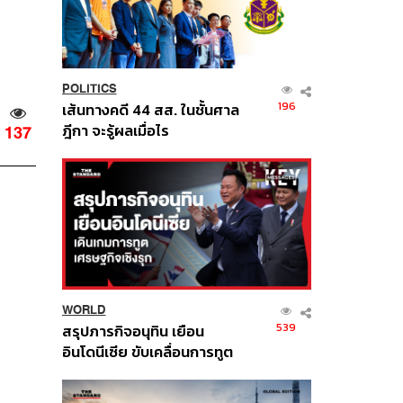
POLITICS
196
เส้นทางคดี 44 สส. ในชั้นศาล
ฎีกา จะรู้ผลเมื่อไร
137
WORLD
539
สรุปภารกิจอนุทิน เยือน
อินโดนีเซีย ขับเคลื่อนการทูต
เศรษฐกิจเชิงรุก ประกาศหุ้น
ส่วนยุทธศาสตร์ไทย –