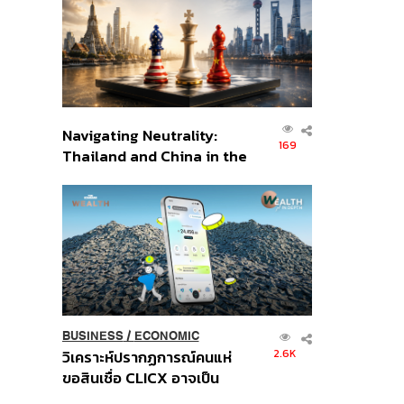
อินโดนีเซีย
Navigating Neutrality:
169
Thailand and China in the
Age of a New Global
Order
BUSINESS
/
ECONOMIC
2.6K
วิเคราะห์ปรากฏการณ์คนแห่
ขอสินเชื่อ CLICX อาจเป็น
เพียงยอดภูเขาน้ำแข็ง ของ