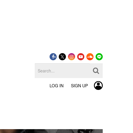
LOG IN
SIGN UP