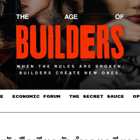
E
ECONOMIC FORUM
THE SECRET SAUCE​
OP