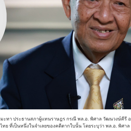
อร์ มะทา ประธานสภาผู้แทนราษฎร กรณี พล.อ. พิศาล วัฒนวงษ์คีรี อ
ไทย ที่เป็นหนึ่งในจำเลยของคดีตากใบนั้น โดยระบุว่า พล.อ. พิศาล 