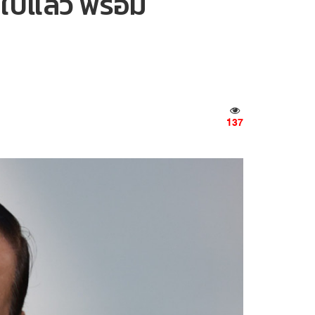
กใบแล้ว พร้อม
137