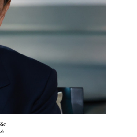
ดีต
ส่ง