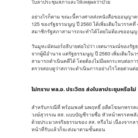
ใบลาประชุมสภาและให้เหตุผลว่าป่วย
อย่างไรก็ตาม ขณะนี้ทางศาลส่งหนังสือขออนุญาตจ
125 ของรัฐธรรมนูญ ปี 2560 ได้เพิ่มเติมในวรรคท
สมาชิกรัฐสภาสามารถจะทำได้โดยไม่ต้องขออนุ
วันมูหะมัดนอร์อธิบายต่อไปว่า เจตนารมณ์ของรัฐธ
จากผู้มีอำนาจ แต่รัฐธรรมนูญ ปี 2560 เพิ่มเติมใ
สามารถดำเนินคดีได้ โดยต้องไม่มีผลกระทบต่อการปฏิ
ตรวจสอบดูว่าสภาจะดำเนินการอย่างไรโดยด่วนต่
ไม่ทราบ พล.อ. ประวิตร ส่งใบลาประชุมหรือไม่
สำหรับกรณีที่ พร้อมพงศ์ นพฤทธิ์ อดีตโฆษกพรรคเ
วงษ์สุวรรณ สส. แบบบัญชีรายชื่อ หัวหน้าพรรคพลั
ด้วยประมวลจริยธรรมของ สส. หรือไม่ เนื่องจากลาประช
หน้าที่รับแล้วก็จะส่งมาตามขั้นตอน