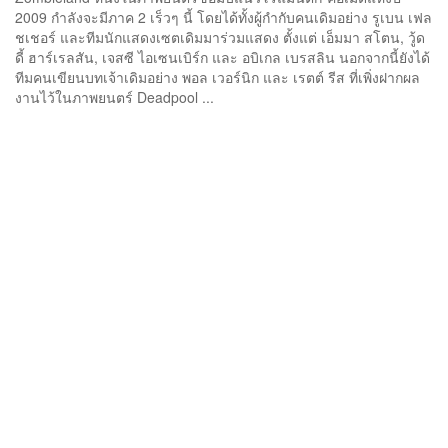
2009 กำลังจะมีภาค 2 เร็วๆ นี้ โดยได้ทั้งผู้กำกับคนเดิมอย่าง รูเบน เฟล
ชเชอร์ และทีมนักแสดงเซตเดิมมาร่วมแสดง ตั้งแต่ เอ็มมา สโตน, วู้ด
ดี้ ฮาร์เรลสัน, เจสซี ไอเซนเบิร์ก และ อบิเกล เบรสลิน นอกจากนี้ยังได้
ทีมคนเขียนบทเจ้าเดิมอย่าง พอล เวอร์นิก และ เรตต์ รีส ที่เพิ่งฝากผล
งานไว้ในภาพยนตร์ Deadpool ...