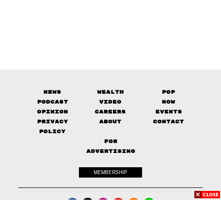
News
Wealth
Pop
Podcast
Video
Now
Opinion
Careers
Events
Privacy
About
Contact
Policy
FOR
ADVERTISING
MEMBERSHIP