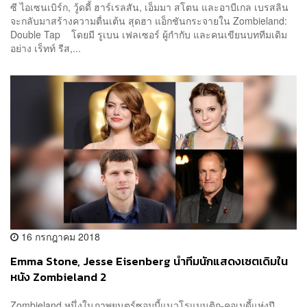
ซี ไอเซนเบิร์ก, วู้ดดี้ ฮาร์เรลสัน, เอ็มมา สโตน และอาบีเกล เบรสลิน
จะกลับมาสร้างความตื่นเต้น สุดฮา แอ็กชันกระจายใน Zombieland:
Double Tap โดยมี รูเบน เฟลเซอร์ ผู้กำกับ และคนเขียนบททีมเดิม
อย่าง เร็ทท์ รีส,...
16 กรกฎาคม 2018
Emma Stone, Jesse Eisenberg นำทีมนักแสดงเซตเดิมใน
หนัง Zombieland 2
Zombieland หนึ่งในภาพยนตร์ซอมบี้แนวโรแมนติก-คอเมดี้แห่งปี