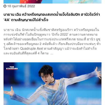
10 กุมภาพันธ์ 2022
นาธาน เฉิน คว้าเหรียญทองสเกตน้ำแข็งโอลิมปิก ฮานิวโชว์ท่า
‘4A’ ตามสัญญาแม้ไม่สำเร็จ
นาธาน เฉิน นักสเกตน้ำแข็งทีมชาติสหรัฐอเมริกา คว้าเหรียญทองใน
การแข่งขันกีฬาโอลิมปิกฤดูหนาว ‘ปักกิ่ง 2022’ ตามความคาดหมาย
หลังทำได้อย่างยอดเยี่ยมในการแข่งประเภทฟรีสเกต ขณะที่ ฮานิว ยูซุ
รุ อดีตเจ้าของเหรียญทอง 2 สมัยที่แล้ว เรียกเสียงปรบมือจากแฟนๆ ทั่ว
โลกด้วยท่า Quadruple Axel ตามคำสัญญา แม้ว่าจะยังทำไม่สำเร็จ
และจบอันดับดีที่สุดแค่ที่ 4 ก็ตาม ...