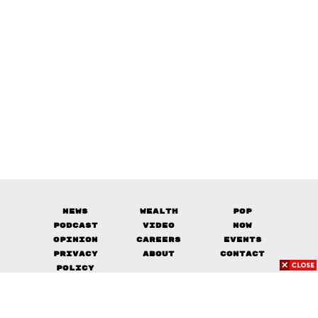
News
Wealth
Pop
Podcast
Video
Now
Opinion
Careers
Events
Privacy
About
Contact
Policy
FOR
ADVERTISING