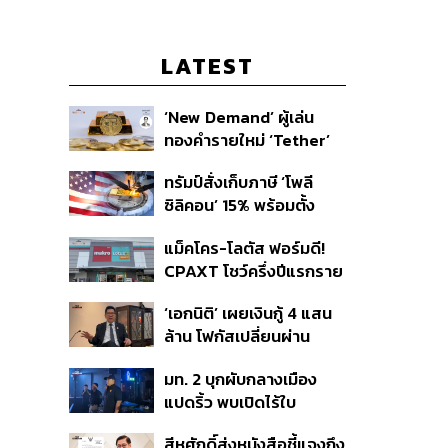
LATEST
‘New Demand’ ผู้เล่น
ทองคำรายใหม่ ‘Tether’
ทรัมป์สั่งเก็บภาษี ‘โพลี
ซิลิคอน’ 15% พร้อมตั้ง
ราคาขั้นต่ำ ตัดกำลังจีน
แม็คโคร-โลตัส ฟอร์มดี!
CPAXT โชว์ครึ่งปีแรกราย
ได้ทะลุ 2.6 แสนล้าน เร่ง
‘เอกนิติ’ เผยเงินกู้ 4 แสน
ปรับโฉมสาขาใหม่ดันพื้นที่
ล้าน โฟกัสเปลี่ยนผ่าน
เช่าโต
พลังงาน ลุ้น ‘ไทยช่วยไทย
มท. 2 บุกผับกลางเมือง
พลัส’ เฟส 2 รอประเมิน
แปดริ้ว พบเปิดไร้ใบ
ความเหมาะสม
อนุญาต-เด็กต่ำกว่า 20 ปี
สีหศักดิ์ส่งหนังสือชี้แจงถึง