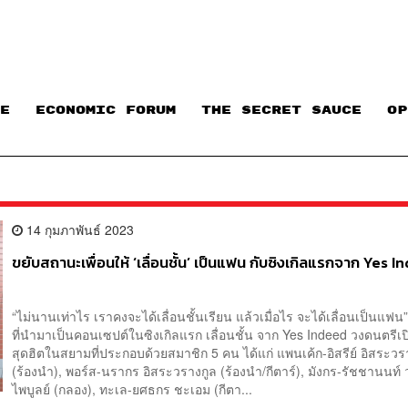
E
ECONOMIC FORUM
THE SECRET SAUCE​
OP
14 กุมภาพันธ์ 2023
ขยับสถานะเพื่อนให้ ‘เลื่อนชั้น’ เป็นแฟน กับซิงเกิลแรกจาก Yes 
“ไม่นานเท่าไร เราคงจะได้เลื่อนชั้นเรียน แล้วเมื่อไร จะได้เลื่อนเป็นแ
ที่นำมาเป็นคอนเซปต์ในซิงเกิลแรก เลื่อนชั้น จาก Yes Indeed วงดนตรีเ
สุดฮิตในสยามที่ประกอบด้วยสมาชิก 5 คน ได้แก่ แพนเค้ก-อิสรีย์ อิสระวร
(ร้องนำ), พอร์ส-นรากร อิสระวรางกูล (ร้องนำ/กีตาร์), มังกร-รัชชานนท์ 
ไพบูลย์ (กลอง), ทะเล-ยศธกร ชะเอม (กีตา...