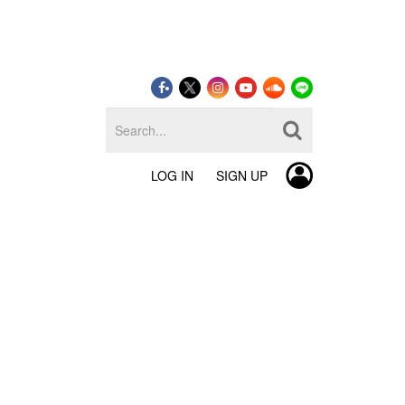
LOG IN
SIGN UP