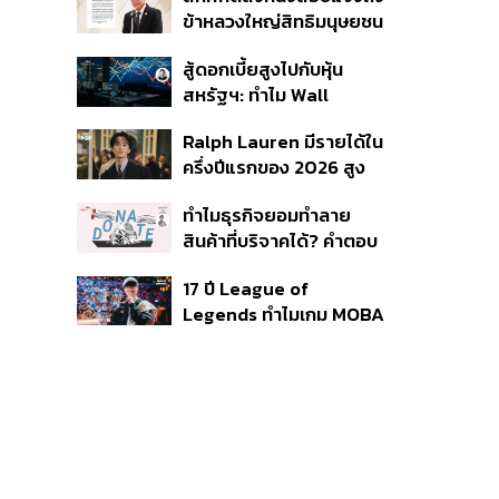
ใช้บริการ ฉี่ม่วง 32 ราย
ข้าหลวงใหญ่สิทธิมนุษยชน
จ่อปิด 5 ปี
กรณีรายงาน UN ‘คลาด
สู้ดอกเบี้ยสูงไปกับหุ้น
เคลื่อน-ไม่เป็นธรรม’
สหรัฐฯ: ทำไม Wall
Street ยังน่าลงทุนกว่าที่
Ralph Lauren มีรายได้ใน
คิด?
ครึ่งปีแรกของ 2026 สูง
ขึ้นถึง 14%
ทำไมธุรกิจยอมทำลาย
สินค้าที่บริจาคได้? คำตอบ
อาจไม่ได้อยู่ที่จริยธรรมแต่
17 ปี League of
อยู่ที่ระบบภาษี
Legends ทำไมเกม MOBA
ในตำนานถึงไม่หายไปตาม
กาลเวลา?