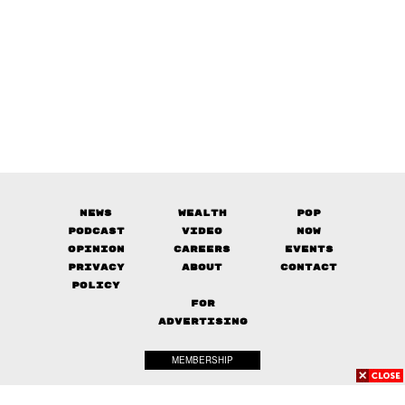
News
Wealth
Pop
Podcast
Video
Now
Opinion
Careers
Events
Privacy
About
Contact
Policy
FOR
ADVERTISING
MEMBERSHIP