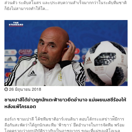
ส่วนตัว ระดับสโมสร และประสบความสำเร็จมากกว่าในระดับทีมชาติ
ก็ยังไม่สามารถทำให้ใค...
26 มิถุนายน 2018
ซามเปาลีโต้ข่าวถูกนักเตะฟ้าขาวยึดอำนาจ แม่เผยเมสซีร้องไห้
หลังแพ้โครแอต
ฮอร์เก ซามเปาลี โค้ชทีมชาติอาร์เจนตินา ตอบโต้กระแสข่าวท่ีมีการ
ลือกันสะพัดว่าได้ถูกนักเตะทีม ‘ฟ้าขาว’ ยึดอำนาจในการจัดทีม พร้อม
โอดครวญว่าถูกปฏิบัติราวกับเป็นอาชญากร ขณะที่แม่ของลิโอเนล