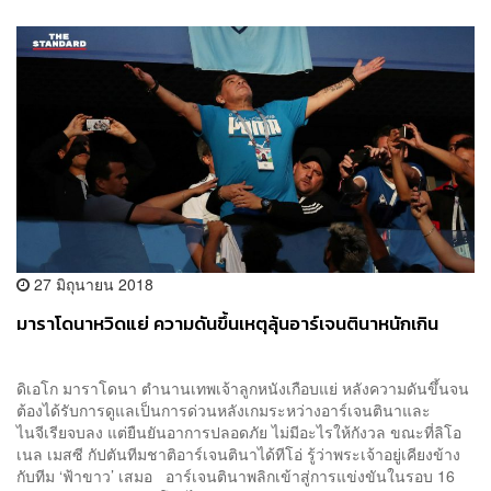
27 มิถุนายน 2018
มาราโดนาหวิดแย่ ความดันขึ้นเหตุลุ้นอาร์เจนตินาหนักเกิน
ดิเอโก มาราโดนา ตำนานเทพเจ้าลูกหนังเกือบแย่ หลังความดันขึ้นจน
ต้องได้รับการดูแลเป็นการด่วนหลังเกมระหว่างอาร์เจนตินาและ
ไนจีเรียจบลง แต่ยืนยันอาการปลอดภัย ไม่มีอะไรให้กังวล ขณะที่ลิโอ
เนล เมสซี กัปตันทีมชาติอาร์เจนตินาได้ทีโอ่ รู้ว่าพระเจ้าอยู่เคียงข้าง
กับทีม ‘ฟ้าขาว’ เสมอ อาร์เจนตินาพลิกเข้าสู่การแข่งขันในรอบ 16