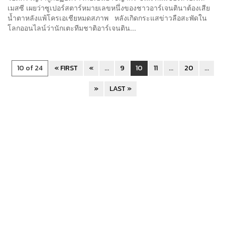
เมสซี เผยว่าซูเปอร์สตาร์หมายเลขหนึ่งของชาวอาร์เจนตินาต้องเสีย
น้ำตาหลังแพ้โครเอเชียหมดสภาพ หลังเกิดกระแสข่าวลือสะพัดใน
โลกออนไลน์ว่านักเตะทีมชาติอาร์เจนติน...
10 of 24
« FIRST
«
...
9
10
11
...
20
...
»
LAST »