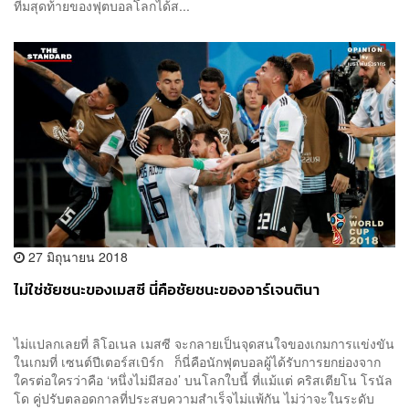
ทีมสุดท้ายของฟุตบอลโลกได้ส...
27 มิถุนายน 2018
ไม่ใช่ชัยชนะของเมสซี นี่คือชัยชนะของอาร์เจนตินา
ไม่แปลกเลยที่ ลิโอเนล เมสซี จะกลายเป็นจุดสนใจของเกมการแข่งขัน
ในเกมที่ เซนต์ปีเตอร์สเบิร์ก ก็นี่คือนักฟุตบอลผู้ได้รับการยกย่องจาก
ใครต่อใครว่าคือ ‘หนึ่งไม่มีสอง’ บนโลกใบนี้ ที่แม้แต่ คริสเตียโน โรนัล
โด คู่ปรับตลอดกาลที่ประสบความสำเร็จไม่แพ้กัน ไม่ว่าจะในระดับ