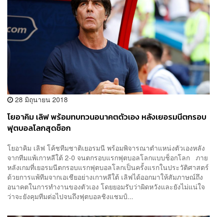
28 มิถุนายน 2018
โยอาคิม เลิฟ พร้อมทบทวนอนาคตตัวเอง หลังเยอรมนีตกรอบ
ฟุตบอลโลกสุดช็อก
โยอาคิม เลิฟ โค้ชทีมชาติเยอรมนี พร้อมพิจารณาตำแหน่งตัวเองหลัง
จากทีมแพ้เกาหลีใต้ 2-0 จนตกรอบแรกฟุตบอลโลกแบบช็อกโลก ภาย
หลังเกมที่เยอรมนีตกรอบแรกฟุตบอลโลกเป็นครั้งแรกในประวัติศาสตร์
ด้วยการแพ้ทีมจากเอเชียอย่างเกาหลีใต้ เลิฟได้ออกมาให้สัมภาษณ์ถึง
อนาคตในการทำงานของตัวเอง โดยยอมรับว่าผิดหวังและยังไม่แน่ใจ
ว่าจะยังคุมทีมต่อไปจนถึงฟุตบอลชิงแชมป์...