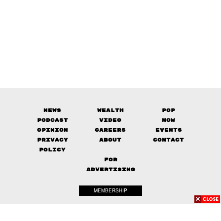
News
Wealth
Pop
Podcast
Video
Now
Opinion
Careers
Events
Privacy
About
Contact
Policy
FOR
ADVERTISING
MEMBERSHIP