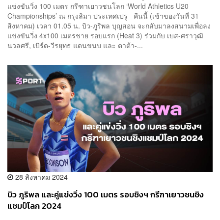
แข่งขันวิ่ง 100 เมตร กรีฑาเยาวชนโลก ‘World Athletics U20
Championships’ ณ กรุงลิมา ประเทศเปรู คืนนี้ (เช้าของวันที่ 31
สิงหาคม) เวลา 01.05 น. บิว-ภูริพล บุญสอน จะกลับมาลงสนามเพื่อลง
แข่งขันวิ่ง 4x100 เมตรชาย รอบแรก (Heat 3) ร่วมกับ เบส-ศราวุฒิ
นวลศรี, เบิร์ด-วีรยุทธ แดนขนบ และ ตาต้า-...
28 สิงหาคม 2024
บิว ภูริพล และคู่แข่งวิ่ง 100 เมตร รอบชิงฯ กรีฑาเยาวชนชิง
แชมป์โลก 2024