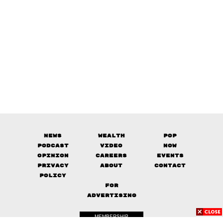
News
Wealth
Pop
Podcast
Video
Now
Opinion
Careers
Events
Privacy
About
Contact
Policy
FOR
ADVERTISING
MEMBERSHIP