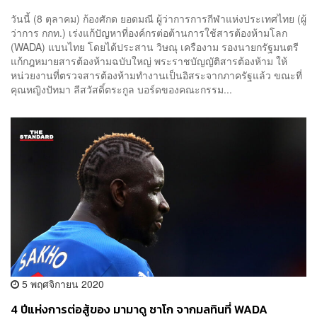
วันนี้ (8 ตุลาคม) ก้องศักด ยอดมณี ผู้ว่าการการกีฬาแห่งประเทศไทย (ผู้
ว่าการ กกท.) เร่งแก้ปัญหาที่องค์กรต่อต้านการใช้สารต้องห้ามโลก
(WADA) แบนไทย โดยได้ประสาน วิษณุ เครืองาม รองนายกรัฐมนตรี
แก้กฎหมายสารต้องห้ามฉบับใหญ่ พระราชบัญญัติสารต้องห้าม ให้
หน่วยงานที่ตรวจสารต้องห้ามทำงานเป็นอิสระจากภาครัฐแล้ว ขณะที่
คุณหญิงปัทมา ลีสวัสดิ์ตระกูล บอร์ดของคณะกรรม...
5 พฤศจิกายน 2020
4 ปีแห่งการต่อสู้ของ มามาดู ซาโก จากมลทินที่ WADA