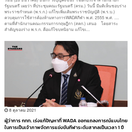
รัฐมนตรี เผยว่า ที่ประชุมคณะรัฐมนตรี (ครม.) วันนี้ มีมติเห็นชอบร่าง
พระราชกำหนด (พ.ร.ก.) แก้ไขเพิ่มเติมพระราชบัญญัติ (พ.ร.บ.)
ควบคุมการใช้สารต้องห้ามทางการWADAกีฬา พ.ศ. 2555 พ.ศ. ....
ตามที่สำนักงานคณะกรรมการกฤษฎีกา (สคก.) เสนอ โดยสาระ
สำคัญของร่าง พ.ร.ก. คือแก้ไขบทนิยาม แก้ไขเ...
8 ตุลาคม 2021
ผู้ว่าการ กทท. เร่งแก้ปัญหาที่ WADA ออกแถลงการณ์แบนไทย
ในการเป็นเจ้าภาพจัดการแข่งขันกีฬาระดับสากลเป็นเวลา 1 ปี