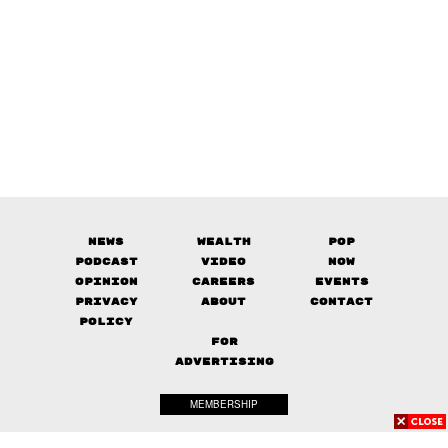
News
Wealth
Pop
Podcast
Video
Now
Opinion
Careers
Events
Privacy
About
Contact
Policy
FOR
ADVERTISING
MEMBERSHIP