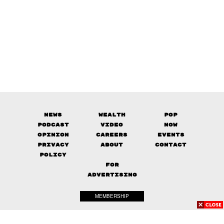
News
Wealth
Pop
Podcast
Video
Now
Opinion
Careers
Events
Privacy
About
Contact
Policy
FOR
ADVERTISING
MEMBERSHIP