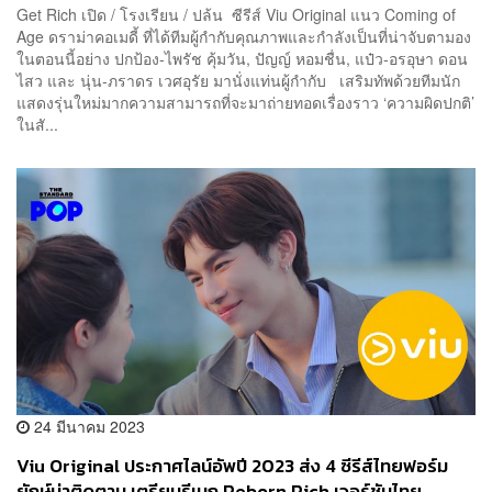
Get Rich เปิด / โรงเรียน / ปล้น ซีรีส์ Viu Original แนว Coming of
Age ดราม่าคอเมดี้ ที่ได้ทีมผู้กำกับคุณภาพและกำลังเป็นที่น่าจับตามอง
ในตอนนี้อย่าง ปกป้อง-ไพรัช คุ้มวัน, ปัญญ์ หอมชื่น, แป๋ว-อรอุษา ดอน
ไสว และ นุ่น-ภราดร เวศอุรัย มานั่งแท่นผู้กำกับ เสริมทัพด้วยทีมนัก
แสดงรุ่นใหม่มากความสามารถที่จะมาถ่ายทอดเรื่องราว ‘ความผิดปกติ’
ในสั...
24 มีนาคม 2023
Viu Original ประกาศไลน์อัพปี 2023 ส่ง 4 ซีรีส์ไทยฟอร์ม
ยักษ์น่าติดตาม เตรียมรีเมก Reborn Rich เวอร์ชันไทย