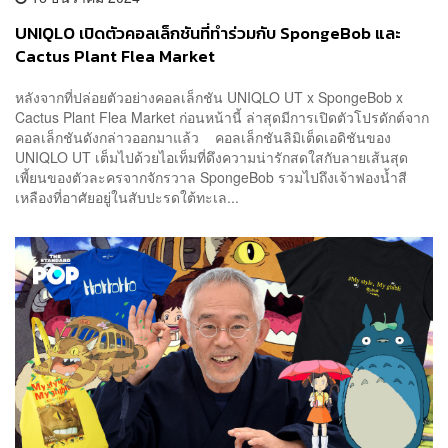
UNIQLO เปิดตัวคอลเล็กชันที่ทำร่วมกับ SpongeBob และ
Cactus Plant Flea Market
หลังจากที่ปล่อยตัวอย่างคอลเล็กชัน UNIQLO UT x SpongeBob x
Cactus Plant Flea Market ก่อนหน้านี้ ล่าสุดมีการเปิดตัวโปรดักต์จาก
คอลเล็กชันดังกล่าวออกมาแล้ว คอลเล็กชันลิมิเต็ดเอดิชันของ
UNIQLO UT เต็มไปด้วยไอเท็มที่ดึงความน่ารักสดใสกับลายเส้นสุด
เพี้ยนของตัวละครจากจักรวาล SpongeBob รวมไปถึงเจ้าฟองน้ำสี
เหลืองที่อาศัยอยู่ในสับปะรดใต้ทะเล...