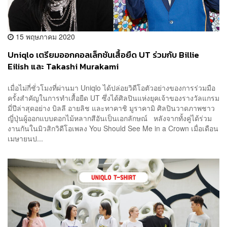
15 พฤษภาคม 2020
Uniqlo เตรียมออกคอลเล็กชันเสื้อยืด UT ร่วมกับ Billie
Eilish และ Takashi Murakami
เมื่อไม่กี่ชั่วโมงที่ผ่านมา Uniqlo ได้ปล่อยวิดีโอตัวอย่างของการร่วมมือ
ครั้งสำคัญในการทำเสื้อยืด UT ซึ่งได้ศิลปินแห่งยุคเจ้าของรางวัลแกรม
มี่ปีล่าสุดอย่าง บิลลี อายลิช และทาคาชิ มูราคามิ ศิลปินวาดภาพชาว
ญี่ปุ่นผู้ออกแบบดอกไม้หลากสีอันเป็นเอกลักษณ์ หลังจากทั้งคู่ได้ร่วม
งานกันในมิวสิกวิดีโอเพลง You Should See Me in a Crown เมื่อเดือน
เมษายนป...