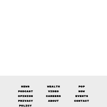
News
Wealth
Pop
Podcast
Video
Now
Opinion
Careers
Events
Privacy
About
Contact
Policy