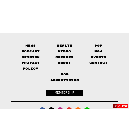
News
Wealth
Pop
Podcast
Video
Now
Opinion
Careers
Events
Privacy
About
Contact
Policy
FOR
ADVERTISING
MEMBERSHIP
© 2017-
2026
The Standard. All rights reserved.