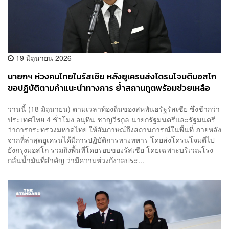
19 มิถุนายน 2026
นายกฯ ห่วงคนไทยในรัสเซีย หลังยูเครนส่งโดรนโจมตีมอสโก
ขอปฏิบัติตามคำแนะนำทางการ ย้ำสถานทูตพร้อมช่วยเหลือ
วานนี้ (18 มิถุนายน) ตามเวลาท้องถิ่นของสหพันธรัฐรัสเซีย ซึ่งช้ากว่า
ประเทศไทย 4 ชั่วโมง อนุทิน ชาญวีรกูล นายกรัฐมนตรีและรัฐมนตรี
ว่าการกระทรวงมหาดไทย ให้สัมภาษณ์ถึงสถานการณ์ในพื้นที่ ภายหลัง
จากที่ล่าสุดยูเครนได้มีการปฏิบัติการทางทหาร โดยส่งโดรนโจมตีไป
ยังกรุงมอสโก รวมถึงพื้นที่โดยรอบของรัสเซีย โดยเฉพาะบริเวณโรง
กลั่นน้ำมันที่สำคัญ ว่ามีความห่วงกังวลประ...