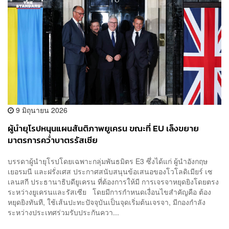
9 มิถุนายน 2026
ผู้นำยุโรปหนุนแผนสันติภาพยูเครน ขณะที่ EU เล็งขยาย
มาตรการคว่ำบาตรรัสเซีย
บรรดาผู้นำยุโรปโดยเฉพาะกลุ่มพันธมิตร E3 ซึ่งได้แก่ ผู้นำอังกฤษ
เยอรมนี และฝรั่งเศส ประกาศสนับสนุนข้อเสนอของโวโลดิเมียร์ เซ
เลนสกี ประธานาธิบดียูเครน ที่ต้องการให้มี การเจรจาหยุดยิงโดยตรง
ระหว่างยูเครนและรัสเซีย โดยมีการกำหนดเงื่อนไขสำคัญคือ ต้อง
หยุดยิงทันที, ใช้เส้นปะทะปัจจุบันเป็นจุดเริ่มต้นเจรจา, มีกองกำลัง
ระหว่างประเทศร่วมรับประกันควา...