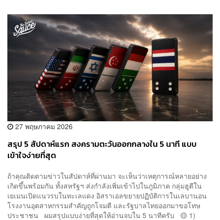
27 พฤษภาคม 2026
สรุป 5 สัปดาห์แรก สงครามตะวันออกกลางใน 5 นาที แบบ
เข้าใจง่ายที่สุด
ถ้าคุณติดตามข่าวในสัปดาห์ที่ผ่านมา จะเห็นว่าเหตุการณ์หลายอย่าง
เกิดขึ้นพร้อมกัน ทั้งสหรัฐฯ ส่งกำลังเพิ่มเข้าไปในภูมิภาค กลุ่มฮูตีใน
เยเมนเปิดแนวรบในทะเลแดง อิสราเอลขยายปฏิบัติการในเลบานอน
โรงงานอุตสาหกรรมสำคัญถูกโจมตี และรัฐบาลไทยออกมาขอโทษ
ประชาชน ผมสรุปแบบง่ายที่สุดให้อ่านจบใน 5 นาทีครับ 🟡 1)