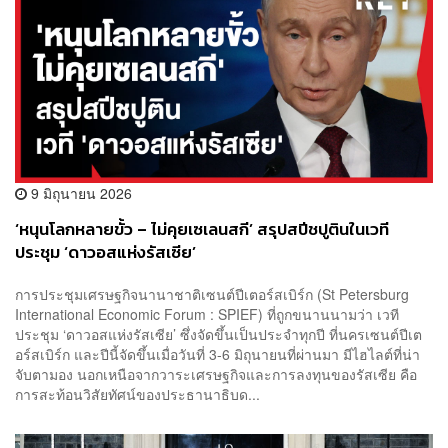
9 มิถุนายน 2026
‘หนุนโลกหลายขั้ว – ไม่คุยเซเลนสกี’ สรุปสปีชปูตินในเวที
ประชุม ‘ดาวอสแห่งรัสเซีย’
การประชุมเศรษฐกิจนานาชาติเซนต์ปีเตอร์สเบิร์ก (St Petersburg
International Economic Forum : SPIEF) ที่ถูกขนานนามว่า เวที
ประชุม ‘ดาวอสแห่งรัสเซีย’ ซึ่งจัดขึ้นเป็นประจำทุกปี ที่นครเซนต์ปีเต
อร์สเบิร์ก และปีนี้จัดขึ้นเมื่อวันที่ 3-6 มิถุนายนที่ผ่านมา มีไฮไลต์ที่น่า
จับตามอง นอกเหนือจากวาระเศรษฐกิจและการลงทุนของรัสเซีย คือ
การสะท้อนวิสัยทัศน์ของประธานาธิบด...