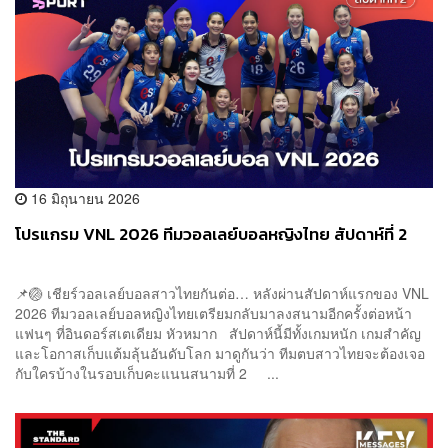
16 มิถุนายน 2026
โปรแกรม VNL 2026 ทีมวอลเลย์บอลหญิงไทย สัปดาห์ที่ 2
📌🏐 เชียร์วอลเลย์บอลสาวไทยกันต่อ… หลังผ่านสัปดาห์แรกของ VNL
2026 ทีมวอลเลย์บอลหญิงไทยเตรียมกลับมาลงสนามอีกครั้งต่อหน้า
แฟนๆ ที่อินดอร์สเตเดียม หัวหมาก สัปดาห์นี้มีทั้งเกมหนัก เกมสำคัญ
และโอกาสเก็บแต้มลุ้นอันดับโลก มาดูกันว่า ทีมตบสาวไทยจะต้องเจอ
กับใครบ้างในรอบเก็บคะแนนสนามที่ 2 ...