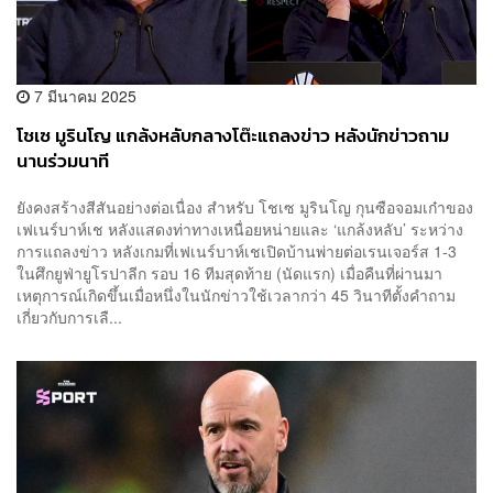
7 มีนาคม 2025
โชเซ มูรินโญ แกล้งหลับกลางโต๊ะแถลงข่าว หลังนักข่าวถาม
นานร่วมนาที
ยังคงสร้างสีสันอย่างต่อเนื่อง สำหรับ โชเซ มูรินโญ กุนซือจอมเก๋าของ
เฟเนร์บาห์เช หลังแสดงท่าทางเหนื่อยหน่ายและ ‘แกล้งหลับ’ ระหว่าง
การแถลงข่าว หลังเกมที่เฟเนร์บาห์เชเปิดบ้านพ่ายต่อเรนเจอร์ส 1-3
ในศึกยูฟ่ายูโรปาลีก รอบ 16 ทีมสุดท้าย (นัดแรก) เมื่อคืนที่ผ่านมา
เหตุการณ์เกิดขึ้นเมื่อหนึ่งในนักข่าวใช้เวลากว่า 45 วินาทีตั้งคำถาม
เกี่ยวกับการเลื...