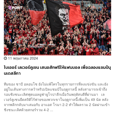
11 พฤษภาคม 2024
ไบเออร์ เลเวอร์คูเซน เสนอสักฟรีให้แฟนบอล เพื่อฉลองแชมป์บุ
นเดสลีกา
ทีมของ ชาบี อลอนโซ ยังไม่แพ้ใครในทุกรายการที่ลงแข่งขัน และยัง
อยู่ในเส้นทางการคว้าทริปเปิลแชมป์ในฤดูกาลนี้ หลังสามารถเข้าถึง
รอบชิงชนะเลิศฟุตบอลยูฟ่ายูโรปาลีกเมื่อวันพฤหัสบดีที่ผ่านมา เล
เวอร์คูเซนยืดสถิติไร้พ่ายของพวกเขาในฤดูกาลนี้เพิ่มเป็น 49 นัด หลัง
จากพลิกกลับมาเสมอกับ อาแอส โรมา 2-2 ทำให้ผลรวม 2 นัดผ่านเข้า
ชิงชนะเลิศด้วยสกอร์รวม 4-2 ...