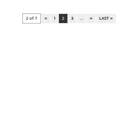
2 of 7
«
1
2
3
...
»
LAST »