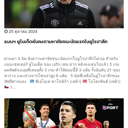
25 ตุลาคม 2024
แมนฯ ยูไนเต็ดยังคงตามหาชัยชนะนัดแรกในยูโรปาลีก
ผ่านมา 3 นัด ยังควานหาชัยชนะนัดแรกในยูโรปาลีกไม่เจอ สำหรับ
แมนเชสเตอร์ ยูไนเต็ด ของ เอริก เทน ฮาก หลังลงเล่นไปแล้ว 3 เกม
ผลลัพธ์ลงเอยที่เสมอทั้ง 3 เกม ทำให้ตอนนี้มี 3 แต้ม รั้งอันดับ 21 ของ
ตาราง และห่างจากโซนจ่าฝูง 6 แต้ม 5 นัดที่เหลือในยูโรปาลีกของ
ทัพปีศาจแดง
พีเอโอเค ซาโลนิก้า (เหย้า)
โบโดกลิมต์ (เหย้า)
ว...