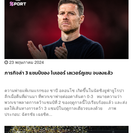
23 พฤษภาคม 2024
ภารกิจล่า 3 แชมป์ของ ไบเออร์ เลเวอร์คูเซน จบลงแล้ว
ความพ่ายแพ้เกมแรกของ ชาบี อลอนโซ เกิดขึ้นในนัดชิงยูฟ่ายูโรปา
ลีกเมื่อคืนที่ผ่านมา ที่พวกเขาพ่ายต่ออตาลันตา 0-3 หมายความว่า
พวกเขาพลาดการคว้าแชมป์ที่ 2 ของฤดูกาลนี้ไปเรียบร้อยแล้ว และส่ง
ผลให้เส้นทางการคว้า 3 แชมป์ในฤดูกาลเดียวจบลงด้วย ภาพ
ประกอบ: ฉัตรชัย เฉยชิต...