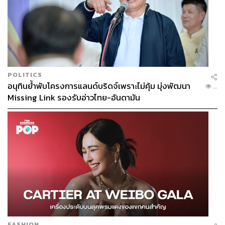
POLITICS
อนุทินย้ำพับโครงการแลนด์บริดจ์เพราะไม่คุ้ม มุ่งพัฒนา
...
Missing Link รองรับอ่าวไทย-อันดามัน
FASHION