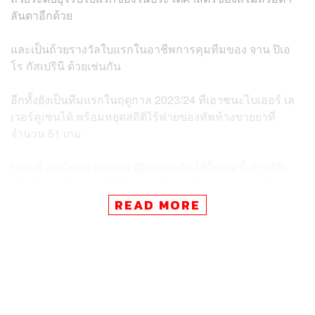
ลันตาอีกด้วย
และเป็นถ้วยรางวัลใบแรกในอาชีพการคุมทีมของ
จาน
ปิเอ
โร กัสเปรินี
ด้วยเช่นกัน
อีกทั้งยังเป็นทีมแรกในฤดูกาล 2023/24 ที่เอาชนะไบเออร์ เล
เวอร์คูเซนได้ พร้อมหยุดสถิติไร้พ่ายของทัพห้างขายยาที่
จำนวน 51 เกม
ขณะที่ อเดโมลา ลุคแมน ผู้ยิงแฮตทริกได้ในเกมนี้ ทำสถิติ
เป็นนักเตะที่ยิงแฮตทริกในรอบชิงชนะเลิศบนรายการใหญ่
ของยูฟ่าในรอบ 49 ปี นับตั้งแต่ จุ๊ปป์ ไฮย์เกส เคยยิงแฮตทริก
READ MORE
ให้โบรุสเซีย มึนเช่นกลัดบัค ชนะทเวนเต้ 5-1 ในยูฟ่าคัพปี
1975