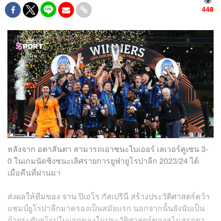
448
หลังจาก อตาลันตา สามารถเอาชนะไบเออร์ เลเวอร์คูเซน 3-
0 ในเกมนัดชิงชนะเลิศรายการยูฟ่ายูโรปาลีก 2023/24 ได้
เมื่อคืนที่ผ่านมา
ส่งผลให้ทีมของ
จาน
ปิเอโร กัสเปรินี
สร้างประวัติศาสตร์คว้า
แชมป์ยูโรปาลีกมาครองเป็นสมัยแรก นอกจากนั้นยังนับเป็น
ถ้วยระดับยุโรปใบแรกของในประวัติศาสตร์ของสโมสรอตา