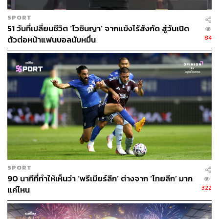
SPORT
51 วันที่เปลี่ยนชีวิต ‘โวซินญา’ จากแข้งไร้สังกัด สู่วันเปิด
84
ตัวต่อหน้าแฟนบอลนับหมื่น
TAGS:
กีฬาฟุตบอล
UEFA Europa League
Atalanta B.C.
SPORT
90 นาทีที่ทำให้เห็นว่า ‘พรีเมียร์ลีก’ ต่างจาก ‘ไทยลีก’ มาก
322
แค่ไหน
448