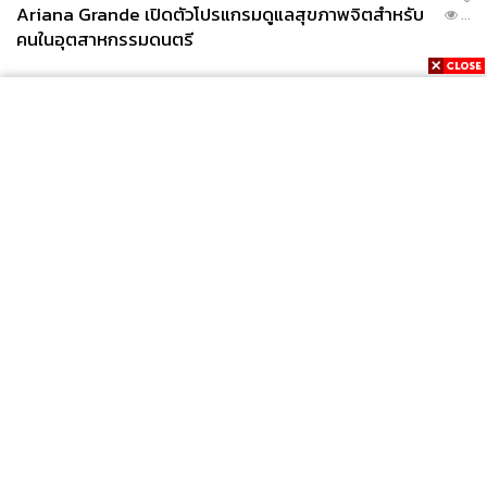
Ariana Grande เปิดตัวโปรแกรมดูแลสุขภาพจิตสำหรับ
...
คนในอุตสาหกรรมดนตรี
News
Wealth
Pop
Podcast
Video
Now
Opinion
Careers
Events
Privacy
About
Contact
Policy
FOR
ADVERTISING
MEMBERSHIP