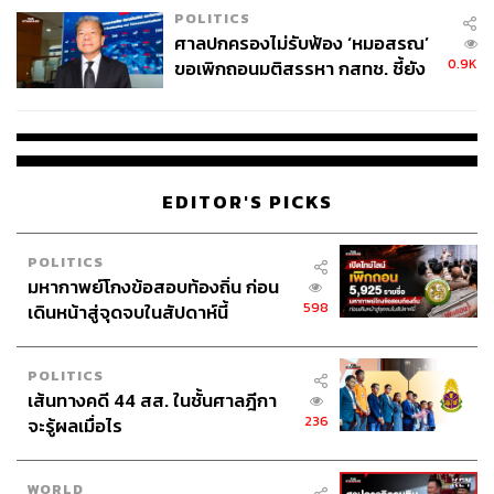
POLITICS
ศาลปกครองไม่รับฟ้อง ‘หมอสรณ’
0.9K
ขอเพิกถอนมติสรรหา กสทช. ชี้ยัง
ไม่ใช่ผู้เดือดร้อนเสียหาย
EDITOR'S PICKS
POLITICS
มหากาพย์โกงข้อสอบท้องถิ่น ก่อน
598
เดินหน้าสู่จุดจบในสัปดาห์นี้
POLITICS
เส้นทางคดี 44 สส. ในชั้นศาลฎีกา
236
จะรู้ผลเมื่อไร
WORLD