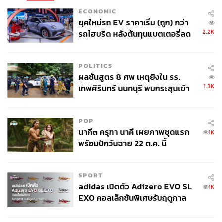
ECONOMIC
ยุคใหม่รถ EV ราคาเริ่ม (ถูก) กว่า
2.2K
รถไฮบริด หลังต้นทุนแบตเตอรี่ลด
ลง - จีนแห่บุกตลาดเกิดใหม่
POLITICS
ผลชันสูตร 8 ศพ เหตุยิงใน รร.
1.3K
เทพศิรินทร์ นนทบุรี พบกระสุนเข้า
จุดสำคัญ ‘ศีรษะ-หน้าอก’ ครูถูกยิง
4 นัด จากระยะไกล
POP
นาคี๓ ครุฑา นาคี เผยภาพชุดแรก
1K
พร้อมปักวันฉาย 22 ต.ค. นี้
SPORT
adidas เปิดตัว Adizero EVO SL
1K
EXO คอลเล็กชันพิเศษรับฤดูกาล
College Football