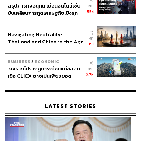
สรุปภารกิจอนุทิน เยือนอินโดนีเซีย
554
ขับเคลื่อนการทูตเศรษฐกิจเชิงรุก
ประกาศหุ้นส่วนยุทธศาสตร์ไทย –
อินโดนีเซีย
Navigating Neutrality:
Thailand and China in the Age
191
of a New Global Order
BUSINESS
/
ECONOMIC
วิเคราะห์ปรากฏการณ์คนแห่ขอสิน
2.7K
เชื่อ CLICX อาจเป็นเพียงยอด
ภูเขาน้ำแข็ง ของปัญหาหนี้ครัว
เรือนไทยที่ถูกซุกไว้
LATEST STORIES