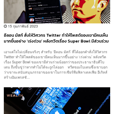
15 กุมภาพันธ์ 2023
อีลอน มัสก์ สั่งให้วิศวกร Twitter ทำให้โพสต์ของเขามีคนเห็น
มากขึ้นอย่าง ‘เร่งด่วน’ หลังทวีตเรื่อง Super Bowl มีส่วนร่วม
น้อยกว่าของไบเดน ย้ำหากทำไม่ได้ ‘ไล่ออก’
เอาแต่ใจไม่เปลี่ยนจริงๆ สำหรับ ‘อีลอน มัสก์’ ที่ได้ออกคำสั่งให้วิศวกร
Twitter ทำให้โพสต์ของเขามีคนเห็นมากขึ้นอย่าง ‘เร่งด่วน’ หลังทวีต
เรื่อง Super Bowl ของเขามีส่วนร่วมน้อยกว่าของประธานาธิบดีไบ
เดน ถึงขั้นขู่ว่าหากทำไม่ได้จะถูกไล่ออก ทวีตของไบเดนซึ่งเขาบอก
ว่าเขาจะสนับสนุนภรรยาของเขาในการเชียร์ทีมฟิลาเดลเฟีย อีเกิลส์
สร้างอิมเพรสชั...