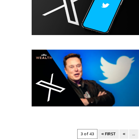
3 of 43
« FIRST
«
...