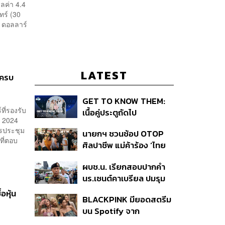
ูลค่า 4.4
ทร์ (30
5 ดอลลาร์
LATEST
บครบ
GET TO KNOW THEM:
ที่รองรับ
เนื้อคู่ประตูถัดไป
ปี 2024
ารประชุม
นายกฯ ชวนช้อป OTOP
ที่ตอบ
ศิลปาชีพ แม่ค้าร้อง ‘ไทย
ช่วยไทย พลัส’ สุดยอด
ผบช.น. เรียกสอบปากคำ
ถามมีต่อไหม นายกฯ ตอบ
นร.เซนต์คาเบรียล ปมรุม
‘เดี๋ยวจะพยายาม’
ทำร้ายเพื่อน-ใช้ปืนขู่ สั่ง
อหุ้น
BLACKPINK มียอดสตรีม
ดำเนินคดีแล้ว
บน Spotify จาก
ประเทศไทยสูงถึง 536 ล้าน