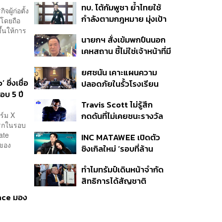
ทบ. โต้กัมพูชา ย้ำไทยใช้
ครั้ง ตลอด 10 ปีที่ผ่านมา
ผู้ก่อตั้ง
กำลังตามกฎหมาย มุ่งเป้า
 โดยถือ
หมายทางทหาร ชี้ความเสีย
้นให้การ
นายกฯ สั่งเข้มพกปืนนอก
หายไทยไม่อาจลบด้วย
เคหสถาน ชี้ไม่ใช่เจ้าหน้าที่มี
ข้อมูลบิดเบือน
โทษอุกฉกรรจ์ ปืนถูกขโมย
ยศชนัน เคาะแผนความ
ก่อเหตุ เจ้าของร่วมรับผิด
ึ่งเชื่อ
ปลอดภัยในรั้วโรงเรียน
อบ 5 ปี
90 วัน ส่งนักสุขภาพจิต
Travis Scott ไม่รู้สึก
ดูแล-คุมเข้มคัดกรองสิ่ง
ร์ม X
กดดันที่ไม่เคยชนะรางวัล
ผิดกฎหมาย
งแรกในรอบ
แกรมมี่ แม้มีชื่อเข้าชิงมา
ate
INC MATAWEE เปิดตัว
แล้ว 10 ครั้ง
 ของ
ซิงเกิลใหม่ ‘รอบที่ล้าน
(Loop)’ ที่ได้ เน PERSES
ทำไมทรัมป์เดินหน้าจำกัด
มาแสดงในมิวสิกวิดีโอ
สิทธิการได้สัญชาติ
อเมริกันโดยกำเนิดอีกครั้ง
ance มอง
แม้ศาลสูงสุดเคยตัดสิน
คัดค้าน