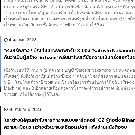
สำนักงานคณะกรรมการกำกับหลักทรัพย์และตลาดหลักทรัพย์ของสหรัฐฯ
(ก.ล.ต.สหรัฐฯ) หรือ SEC ดำเนินการยื่นฟ้อง อีลอน มัสก์ มหาเศรษฐีนักธุรกิจ
Tesla รถยนต์ไฟฟ้าสัญชาติอเมริกัน เมื่อวันพฤหัสบดีที่ผ่านมา (5 ตุลาคม)
เป็นหนึ่งในความพยายามของทางการสหรัฐฯ ที่จะบีบให้มหาเศรษฐีรายนี้ขึ
เป็นพยานเกี่ยวกับการซื้อหุ้นของ Twitter (ปัจจุบันใช้ชื่อว่...
4 ตุลาคม 2023
จริงหรือลวง? บัญชีบนแพลตฟอร์ม X ของ ‘Satoshi Nakamoto’ ซ
กันว่าเป็นผู้สร้าง ‘Bitcoin’ กลับมาโพสต์ข้อความเป็นครั้งแรกในร
เมื่อวันจันทร์ที่ผ่านมา (2 ตุลาคม) บัญชี ‘Satoshi Nakamoto’ บนแพลตฟอ
(Twitter) ที่เชื่อกันว่าเป็นผู้สร้าง ‘Bitcoin’ กลับมาโพสต์ข้อความเป็นครั้
5 ปี โดยโพสต์ว่า “Bitcoin นั้นเป็นเครื่องจักรสำหรับการวินิจฉัย (Predic
Machine) และในอีกหลายเดือนต่อจากนี้ เราจะทำการสำรวจแง่มุมต่างๆ
‘Bitcoin’ ที่ไม่ได้ถูกระบุไว้ในเอ...
26 กันยายน 2023
‘เราต่างให้คุณค่ากับการทำงานแบบฮาร์ดคอร์’ CZ ผู้ก่อตั้ง Bin
ความเหมือนระหว่างตัวเขาและอีลอน มัสก์ หลังอ่านหนังสือจบ