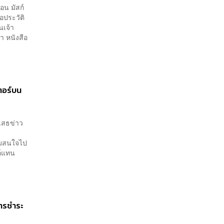
อน มัสก์
อประวัติ
นเจ้า
า หนังสือ
ตอร์บน
ิเสธข่าว
ามสนใจไป
ก์แทน
การชำระ