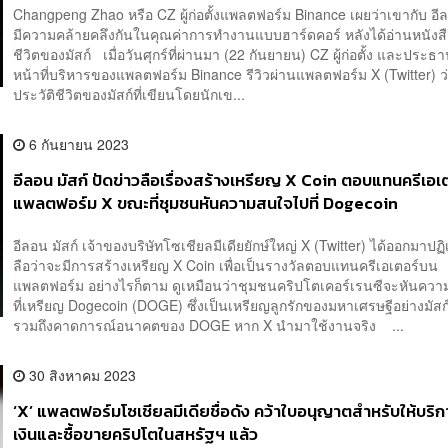
Changpeng Zhao หรือ CZ ผู้ก่อตั้งแพลตฟอร์ม Binance เผยว่าเขากับ อีล
มีความคล้ายคลึงกันในคุณค่าการทำงานแบบฮาร์ดคอร์ หลังได้อ่านหนังสื
ชีวิตของมัสก์ เมื่อวันศุกร์ที่ผ่านมา (22 กันยายน) CZ ผู้ก่อตั้ง และประธา
หน้าที่บริหารของแพลตฟอร์ม Binance รีวิวผ่านแพลตฟอร์ม X (Twitter) ว่
ประวัติชีวิตของมัสก์ที่เขียนโดยนักเข...
6 กันยายน 2023
อีลอน มัสก์ ปัดข่าวลือเรื่องสร้างเหรียญ X Coin ตอบแทนครีเอเ
แพลตฟอร์ม X ขณะที่ชุมชนหันความสนใจไปที่ Dogecoin
อีลอน มัสก์ เจ้าของบริษัทโซเชียลมีเดียยักษ์ใหญ่ X (Twitter) ได้ออกมาปฏ
ลือว่าจะมีการสร้างเหรียญ X Coin เพื่อเป็นรางวัลตอบแทนครีเอเตอร์บน
แพลตฟอร์ม อย่างไรก็ตาม ดูเหมือนว่าชุมชนคริปโตเคอร์เรนซีจะหันคว
ที่เหรียญ Dogecoin (DOGE) ซึ่งเป็นเหรียญลูกรักของมหาเศรษฐีอย่างมัส
รวมถึงคาดการณ์อนาคตของ DOGE หาก X นำมาใช้งานจริง ...
30 สิงหาคม 2023
‘X’ แพลตฟอร์มโซเชียลมีเดียชื่อดัง คว้าใบอนุญาตสำหรับให้บริ
เงินและซื้อขายคริปโตในสหรัฐฯ แล้ว