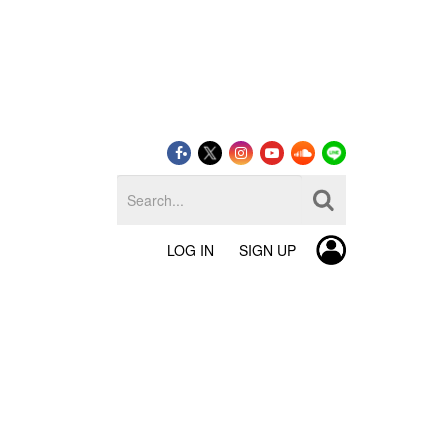
LOG IN
SIGN UP