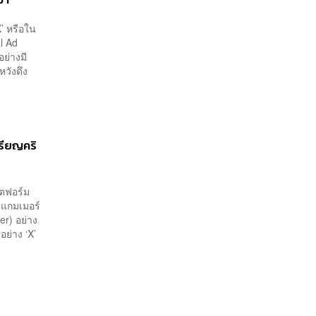
’ หรือใน
l Ad
ย่างมี
หวังดึง
รียญคริ
ลตฟอร์ม
าสแกมเมอร์
er) อย่าง
ย่าง ‘X’