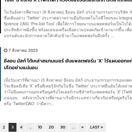
ในวันอังคารที่ผ่านมา (8 สิงหาคม) อีลอน มัสก์ ประธานกรรมการบริษัท ‘X
ชื่อเดิมอย่าง ‘Twitter’ ประกาศความร่วมมือกับเทคโนโลยีใหม่ของ Integra
Science (IAS) ‘Pre-bid Tool’ เพื่อให้การโฆษณาบนแพลตฟอร์มเป็นไปได้อ
ประสิทธิภาพยิ่งขึ้น พร้อมเสนอเครื่องมือความปลอดภัยเข้ามามากขึ้น เพื่อ
แบรนด์และนักการตลาดให้กลับเข้ามาในแพลตฟอร์มอีกครั้ง ...
7 สิงหาคม 2023
อีลอน มัสก์ โต้เหล่าสแกมเมอร์ ยันแพลตฟอร์ม ‘X’ ไร้แผนออกเห
ปโตอย่างแน่นอน
เมื่อวันเสาร์ที่ผ่านมา (5 สิงหาคม) อีลอน มัสก์ ประธานกรรมการของแพ
โซเชียลมีเดีย ‘X’ หรือที่เคยรู้จักกันในชื่อ ‘Twitter’ ประกาศยืนยันโต้เหล่
ว่าไม่มีแผนการออกเหรียญคริปโตเคอร์เรนซีสำหรับแพลตฟอร์ม ‘X’ (Twitt
แน่นอน หลังจากในช่วงที่ผ่านมาเริ่มมีกระแสข่าวเกี่ยวกับเหรียญคริปโตอ
หรือ ‘TwitterDAO’ ว่ามีควา...
2
3
4
...
10
20
30
...
»
LAST »