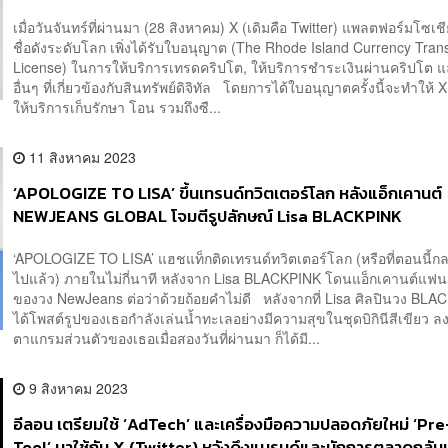
เมื่อวันจันทร์ที่ผ่านมา (28 สิงหาคม) X (เดิมคือ Twitter) แพลตฟอร์มโซเชี
ชื่อดังระดับโลก เพิ่งได้รับใบอนุญาต (The Rhode Island Currency Tran
License) ในการให้บริการเทรดคริปโต, ให้บริการชำระเงินผ่านคริปโต 
อื่นๆ ที่เกี่ยวข้องกับสินทรัพย์ดิจิทัล โดยการได้ใบอนุญาตครั้งนี้จะทำให้
ให้บริการเก็บรักษา โอน รวมถึงซื...
11 สิงหาคม 2023
‘APOLOGIZE TO LISA’ ขึ้นเทรนด์ทวิตเตอร์โลก หลังแอ็กเคานต์
NEWJEANS GLOBAL โจมตีรูปลักษณ์ Lisa BLACKPINK
‘APOLOGIZE TO LISA’ แฮชแท็กติดเทรนด์ทวิตเตอร์โลก (หรือที่ตอนนี้ก
ไปแล้ว) ภายในไม่กี่นาที หลังจาก Lisa BLACKPINK โดนแอ็กเคานต์แฟ
ของวง NewJeans ต่อว่าด้วยถ้อยคำไม่ดี หลังจากที่ Lisa ศิลปินวง BL
ได้โพสต์รูปของเธอกำลังเล่นน้ำทะเลอย่างมีความสุขในชุดบิกินีสีเขียว 
ตาแกรมส่วนตัวของเธอเมื่อสองวันที่ผ่านมา ก็ได้มี...
9 สิงหาคม 2023
อีลอน เตรียมใช้ ‘AdTech’ และเครื่องมือความปลอดภัยใหม่ ‘Pr
Tool’ มาใช้กับ X (Twitter) หวังดึงแบรนด์และนักการตลาดกลับ