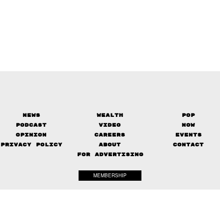
News
Wealth
Pop
Podcast
Video
Now
Opinion
Careers
Events
Privacy Policy
About
Contact
FOR ADVERTISING
MEMBERSHIP