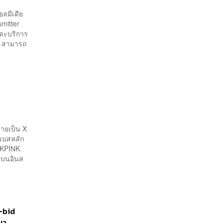
ยลมีเดีย
smitter
และบริการ
 X สามารถ
ลายเป็น X
นเบสหลัก
ACKPINK
ลงบนอินส
e-bid
มา