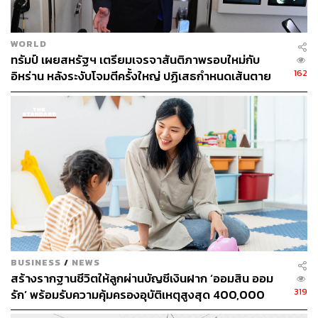
WORLD
ทรัมป์ เผยสหรัฐฯ เตรียมเจรจาสันติภาพรอบใหม่กับ
162
อิหร่าน หลังระงับโจมตีครั้งใหญ่ ปฏิเสธกำหนดเส้นตาย
บรรลุข้อตกลง
BUSINESS
/
NEWS
สร้างรากฐานชีวิตให้ลูกผ่านบัญชีเงินฝาก ‘ออมสิน ออม
319
รัก’ พร้อมรับความคุ้มครองอุบัติเหตุสูงสุด 400,000
บาท ดอกเบี้ยรับเต็ม ไม่เสียภาษี [Advertorial]