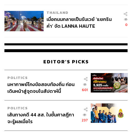
College Football
THAILAND
เมื่อถนนกลายเป็นรันเวย์ ‘แยกริน
0
คำ’ จัด LANNA HAUTE
COUTURE กลางสายฝน
EDITOR'S PICKS
POLITICS
มหากาพย์โกงข้อสอบท้องถิ่น ก่อน
601
เดินหน้าสู่จุดจบในสัปดาห์นี้
POLITICS
เส้นทางคดี 44 สส. ในชั้นศาลฎีกา
237
จะรู้ผลเมื่อไร