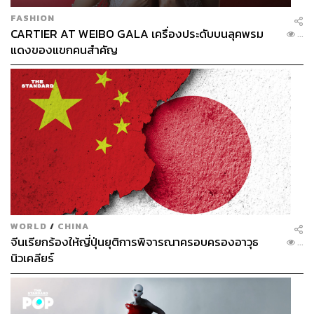
FASHION
CARTIER AT WEIBO GALA เครื่องประดับบนลุคพรม
...
แดงของแขกคนสำคัญ
WORLD
/
CHINA
จีนเรียกร้องให้ญี่ปุ่นยุติการพิจารณาครอบครองอาวุธ
...
นิวเคลียร์