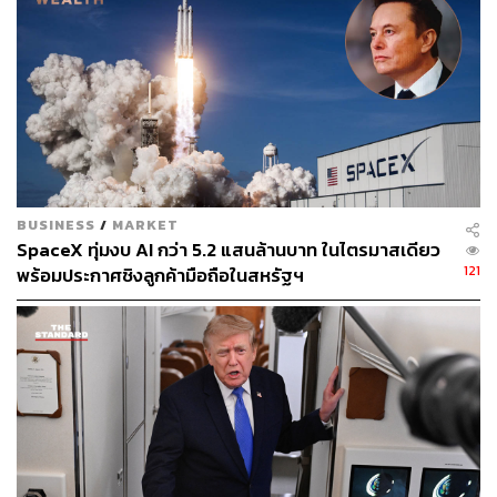
ดำรงเกียรติ มาลา
Content Creator THE STANDARD WEALTH
BUSINESS
/
MARKET
SpaceX ทุ่มงบ AI กว่า 5.2 แสนล้านบาท ในไตรมาสเดียว
121
พร้อมประกาศชิงลูกค้ามือถือในสหรัฐฯ