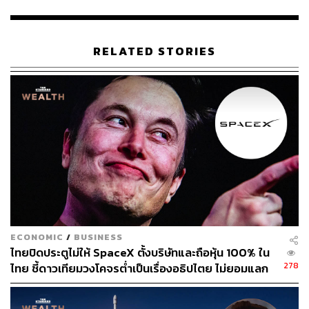
สามารถติดตาม THE STANDARD WEALTH
ผ่านแอปพลิเคชันต่างๆ ที่คุณสะดวกหรือใช้งานอยู่แล้วได้เลย
RELATED STORIES
TAGS:
Elon Musk
การเงิน
บริการทางการเงิน
Super App
X
Twitter
ECONOMIC
/
BUSINESS
ไทยปิดประตูไม่ให้ SpaceX ตั้งบริษัทและถือหุ้น 100% ใน
342
278
ไทย ชี้ดาวเทียมวงโคจรต่ำเป็นเรื่องอธิปไตย ไม่ยอมแลก
ในโต๊ะเจรจาการค้า
ABOUT THE AUTHOR