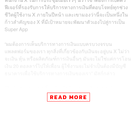
ฟีเจอร์ที่รองรับการให้บริการทางการเงินที่ตอบโจทย์ทุกช่วง
ชีวิตผู้ใช้งาน X ภายในปีหน้า และเขามองว่านี่จะเป็นหนึ่งใน
ก้าวสำคัญของ X ที่มีเป้าหมายจะพัฒนาตัวเองไปสู่การเป็น
Super App
“ผมต้องการเห็นบริการทางการเงินแบบครบวงจรบน
แพลตฟอร์มของเรา ทุกสิ่งที่เกี่ยวข้องกับเงินจะอยู่บน X ไม่ว่า
จะเงิน หุ้น หรือผลิตภัณฑ์การเงินอื่นๆ มันจะไม่ใช่แค่การโอน
เงิน 20 ดอลลาร์ไปให้เพื่อน ผู้ใช้งานจะไม่จำเป็นต้องมีบัญชี
ธนาคารเพื่อใช้บริการทางการเงินของเรา” มัสก์กล่าว
The Verge รายงานโดยอ้างอิงข้อมูลจาก Nationwide
Mortgage Licensing System
ว่า ปัจจุบัน X กำลังอยู่ระหว่าง
READ MORE
ยื่นขอใบอนุญาตเพื่อให้บริการทางการเงินในรัฐต่างๆ ทั่ว
สหรัฐอเมริกา และได้รับใบอนุญาตมาแล้ว 9 รัฐ
ย้อนกลับไปในเดือนกรกฎาคม มัสก์ได้แสดงความตั้งใจจะ
พัฒนา X ให้กลายเป็น Super App ที่เป็นศูนย์รวมการใช้งาน