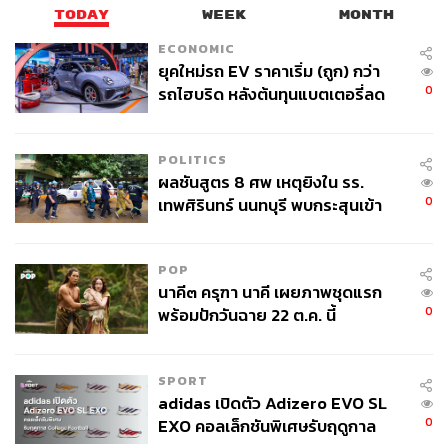
TODAY
WEEK
MONTH
ECONOMIC
ยุคใหม่รถ EV ราคาเริ่ม (ถูก) กว่า
0
รถไฮบริด หลังต้นทุนแบตเตอรี่ลด
ลง - จีนแห่บุกตลาดเกิดใหม่
POLITICS
ผลชันสูตร 8 ศพ เหตุยิงใน รร.
0
เทพศิรินทร์ นนทบุรี พบกระสุนเข้า
จุดสำคัญ ‘ศีรษะ-หน้าอก’ ครูถูกยิง
4 นัด จากระยะไกล
POP
นาคี๓ ครุฑา นาคี เผยภาพชุดแรก
0
พร้อมปักวันฉาย 22 ต.ค. นี้
SPORT
adidas เปิดตัว Adizero EVO SL
0
EXO คอลเล็กชันพิเศษรับฤดูกาล