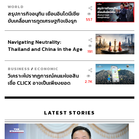
WORLD
สรุปภารกิจอนุทิน เยือนอินโดนีเซีย
557
ขับเคลื่อนการทูตเศรษฐกิจเชิงรุก
ประกาศหุ้นส่วนยุทธศาสตร์ไทย –
อินโดนีเซีย
Navigating Neutrality:
Thailand and China in the Age
191
of a New Global Order
BUSINESS
/
ECONOMIC
วิเคราะห์ปรากฏการณ์คนแห่ขอสิน
2.7K
เชื่อ CLICX อาจเป็นเพียงยอด
ภูเขาน้ำแข็ง ของปัญหาหนี้ครัว
เรือนไทยที่ถูกซุกไว้
LATEST STORIES