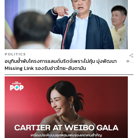
POLITICS
อนุทินย้ำพับโครงการแลนด์บริดจ์เพราะไม่คุ้ม มุ่งพัฒนา
...
Missing Link รองรับอ่าวไทย-อันดามัน