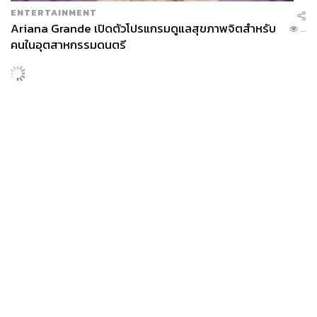
ENTERTAINMENT
Ariana Grande เปิดตัวโปรแกรมดูแลสุขภาพจิตสำหรับ
...
คนในอุตสาหกรรมดนตรี
News
Wealth
Pop
Podcast
Video
Now
Opinion
Careers
Events
Privacy
About
Contact
Policy
FOR
ADVERTISING
MEMBERSHIP