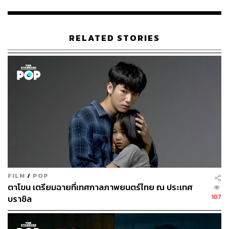
ว่าน-ธนกฤต พานิชวิทย์, ฟาง-ธนันต์ธรญ์ นีระสิงห์, โจ๊ก-
กรภพ จันทร์เจริญ, หนุ่ม-สันติสุข พรหมศิริ และ ติ๊ก-เจษฎาภ
รณ์ ผลดี ที่พวกเขาร่วมจับมือส่งต่อความฟีลกู๊ดให้ผู้ชมอิ่มเอม
RELATED STORIES
ไปพร้อมๆ กัน
FILM
/
POP
ตาโขน เตรียมฉายที่เทศกาลภาพยนตร์ไทย ณ ประเทศ
107
บราซิล