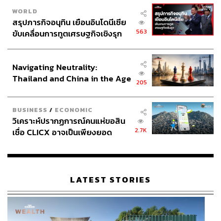
WORLD
สรุปภารกิจอนุทิน เยือนอินโดนีเซีย
563
ขับเคลื่อนการทูตเศรษฐกิจเชิงรุก
ประกาศหุ้นส่วนยุทธศาสตร์ไทย –
อินโดนีเซีย
Navigating Neutrality:
Thailand and China in the Age
205
เพื่อนผมมีมรดกเป็นโฮมสเตย์ครับ (Escape to Homestay)
ไม่
of a New Global Order
เพียงแค่เป็นซีรีส์ที่ต้องการเผยแพร่สถานที่ Unseen หรือ
BUSINESS
/
ECONOMIC
สถานที่ที่สวยงามแต่ไม่ค่อยถูกค้นพบในประเทศไทยเพื่อเป็น
วิเคราะห์ปรากฏการณ์คนแห่ขอสิน
Soft Power ให้ทุกคนได้มาตามรอยกันอย่างเดียวเท่านั้น แต่
2.7K
เชื่อ CLICX อาจเป็นเพียงยอด
ทีมผลิตยังแฝงประเด็น Generation Gap หรือช่องว่างระหว่าง
ภูเขาน้ำแข็ง ของปัญหาหนี้ครัว
วัยไว้กับแทบทุกตัวละคร แม้ใน 2 อีพีแรกอาจยังไม่ได้เจาะลึก
เรือนไทยที่ถูกซุกไว้
ถึงประเด็นนี้มากมาย แต่คนดูอย่างเราได้กลิ่นอายของความ
ฟีลกู๊ดผ่านประเด็นดังกล่าวที่ต้องรอติดตามในอีก 6 อีพีข้าง
LATEST STORIES
หน้า รวมถึงเชื่อว่าเรื่องนี้อาจทำให้ใครหลายคนเข้าใจ และ
เปิดใจฟังเสียงของคนใกล้ตัวที่ต่างวัยได้ไม่มากก็น้อย
ติดตามชมซีรีส์
เพื่อนผมมีมรดกเป็นโฮมสเตย์ครับ (Escape