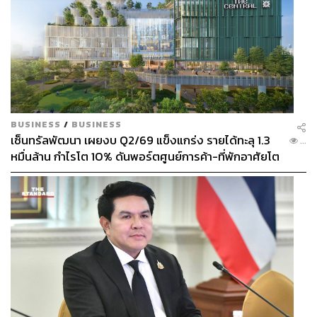
to Homestay)
ทุกวันเสาร์ เวลา 22.00 น. ทางช่อง 9 กด 30
และดูออนไลน์เวลา 23.00 น. บนแอป iQIYI และเว็บไซต์
www.iQ.com
ภาพ: TV THUNDER
TAGS:
TV Thunder
BUSINESS
/
BUSINESS
เพื่อนผมมีมรดกเป็นโฮมสเตย์ครับ (Escape to
เซ็นทรัลพัฒนา เผยงบ Q2/69 แข็งแกร่ง รายได้ทะลุ 1.3
Homestay)
...
Spotlight
ซีรีส์
iQIYI
ซีรีส์ไทย
หมื่นล้าน กำไรโต 10% ดันพอร์ตศูนย์การค้า-ที่พักอาศัยโต
ยกแผง
365