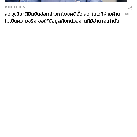
POLITICS
สว.วุฒิชาติยืนยันข้อกล่าวหาโยงคดีฮั้ว สว. ในเวทีฝ่ายค้าน
...
ไม่เป็นความจริง ขอให้ข้อมูลกับหน่วยงานที่มีอำนาจเท่านั้น
News
Wealth
Pop
Podcast
Video
Now
Opinion
Careers
Events
Privacy
About
Contact
Policy
FOR
ADVERTISING
MEMBERSHIP