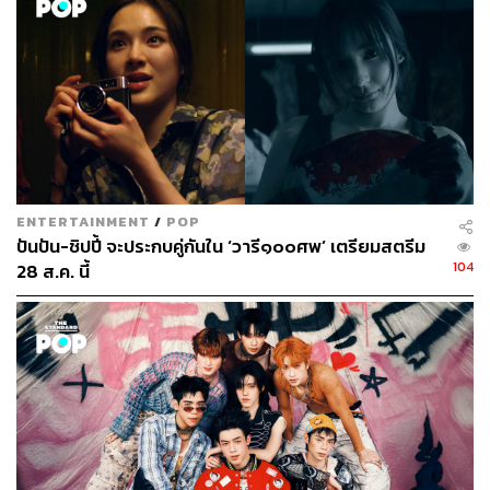
เพื่อนผมมีมรดกเป็นโฮมสเตย์ครับ (Escape to Homestay)
ว่า
ด้วยเรื่องราวของสามเพื่อนซี้อย่าง ท็อป (รับบทโดย พร้อม-
ENTERTAINMENT
/
POP
ปันปัน-ชิปปี้ จะประกบคู่กันใน ‘วารี๑๐๐ศพ’ เตรียมสตรีม
ราชภัทร วรสาร) อดีตเจ้าของผับบาร์ใจกลางกรุงเทพฯ ที่เจ๊ง
104
28 ส.ค. นี้
ไม่เป็นท่า, ฟิล์ม (รับบทโดย แปลน-รัฐวิทย์ กิจวรลักษณ์) ตา
กล้องผู้ลาพักร้อนยาวเพื่อหาแรงบันดาลใจอะไรบางอย่าง
และ กันต์ (รับบทโดย มาร์ค-ศิวัช จำลองกุล) พนักงานต้อนรับ
บนเครื่องบินหนุ่มผู้ถูกพักงานเนื่องจากชกต่อยกับผู้โดยสาร
เพราะเหตุป้องกันตัว ซึ่งทั้ง 3 คนปลีกตัวจากปัญหาในเมือง
กรุงสู่โฮมสเตย์อันอบอุ่นของ คุณยายทับ (รับบทโดย ต๊งเหน่ง-
รัดเกล้า อามระดิษ) คุณยายสุดใจดีของท็อปที่เปิดบ้าน
กะทัดรัดในจังหวัดนครนายกให้หนุ่มๆ ทั้ง 3 คนได้มาชาร์จ
พลัง พร้อมหาแรงบันดาลใจและเรียนรู้วิถีชีวิตท่ามกลาง