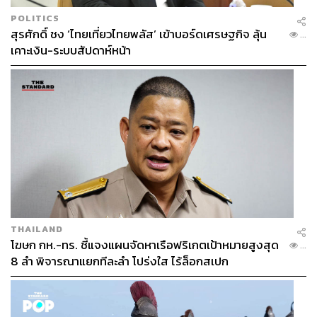
ABOUT THE AUTHOR
POLITICS
สุรศักดิ์ ชง ‘ไทยเที่ยวไทยพลัส’ เข้าบอร์ดเศรษฐกิจ ลุ้น
...
นรัญญา โตกุล
เคาะเงิน-ระบบสัปดาห์หน้า
นักศึกษาฝึกงาน THE STANDARD POP
THAILAND
โฆษก กห.-ทร. ชี้แจงแผนจัดหาเรือฟริเกตเป้าหมายสูงสุด
...
8 ลำ พิจารณาแยกทีละลำ โปร่งใส ไร้ล็อกสเปก