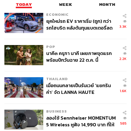
มาที่ไปของทั้ง 3 หนุ่มสำหรับการเดินทางครั้งนี้แล้ว ตัวซีรีส์
TODAY
WEEK
MONTH
ยังพาเราไปทำความรู้จักกับตัวละครอื่นๆ ที่จะทำให้ผู้ชมอย่าง
ECONOMIC
เราได้ถอดบทเรียนไปกับชีวิตของพวกเขา ไม่ว่าจะเป็น เตอร์
ยุคใหม่รถ EV ราคาเริ่ม (ถูก) กว่า
(รับบทโดย ว่าน-ธนกฤต พานิชวิทย์) หนุ่มกรุงเทพฯ สุดกวนที่
3.3K
รถไฮบริด หลังต้นทุนแบตเตอรี่ลด
ผันตัวเป็นเจ้าหน้าที่เขื่อนประจำจังหวัด และเป็นขวัญใจคนใน
ลง - จีนแห่บุกตลาดเกิดใหม่
หมู่บ้าน รวมถึงน้องสาวของเตอร์อย่างตาว (รับบทโดย จ๊ะจ๋า-
POP
จินต์จุฑา ศิริเพ็ง) ผู้เกิดมากับพรสวรรค์ในการเล่นเปียโน แต่
นาคี๓ ครุฑา นาคี เผยภาพชุดแรก
ดันไม่ใช่สิ่งที่ทำให้เธอมีความสุขจนทำให้เธอหนีออกจาก
2.2K
พร้อมปักวันฉาย 22 ต.ค. นี้
บ้าน เช่นเดียวกันกับเบลล์ (รับบทโดย ฟ้อนด์-ณัฐทิชา จันทร
วารีเลขา) ผู้มีความฝันจะเป็น TikToker แต่ไม่ได้รับการ
สนับสนุนจากพ่อแม่ เพราะพวกเขาอยากให้ทำงานประจำเพื่อ
THAILAND
ความมั่นคงในชีวิต
เมื่อถนนกลายเป็นรันเวย์ ‘แยกริน
1.6K
คำ’ จัด LANNA HAUTE
มากไปกว่านั้นตลอด 2 อีพีแรกสิ่งที่ปรากฏให้เห็นชัดคือ การ
COUTURE กลางสายฝน
สอดแทรกเกร็ดความรู้ต่างๆ ไม่ว่าจะเป็นหน้าที่ของ ‘เจ้า
หน้าที่เขื่อน’ ที่มีบทบาทสำคัญต่อปากท้องของชาวบ้าน หรือ
BUSINESS
ลองใช้ Sennheiser MOMENTUM
เกร็ดน่ารู้เกี่ยวกับจังหวัดนครนายกทั้งเรื่องพื้นดินทำกิน รวม
585
5 Wireless หูฟัง 14,990 บาท ที่ให้
ถึงภูมิปัญญาชาวบ้านอย่างการดองมะยงชิด ผลไม้กระตุ้น