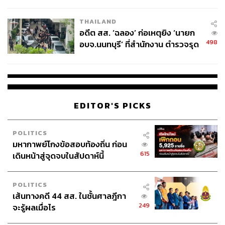
ผู้ใช้ถอดเปลี่ยนแบตเองได้ ก่อนกฎ
เศรษฐกิจชั้นเยี่ยมประจำจังหวัด ตลอดจนถึงฉายภาพให้พวก
EU บังคับปีหน้า
เราเห็นถึงการมีความสุขกับสิ่งเล็กๆ น้อยๆ ตามแบบฉบับของ
THAILAND
วิถีชีวิตที่ไม่ต้องหวือหวา แต่อบอวลด้วยรอยยิ้มและความ
อดีต สส. ‘ฉลอง’ ก่อเหตุยิง ‘นายก
อบอุ่นที่ทุกคนสัมผัสกับความรู้สึกนี้ได้ด้วยกัน
498
อบจ.นนทบุรี’ ที่สำนักงาน ตำรวจรุด
ลงพื้นที่
EDITOR'S PICKS
POLITICS
มหากาพย์โกงข้อสอบท้องถิ่น ก่อน
615
เดินหน้าสู่จุดจบในสัปดาห์นี้
POLITICS
เส้นทางคดี 44 สส. ในชั้นศาลฎีกา
249
จะรู้ผลเมื่อไร