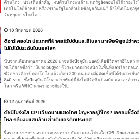
ต้านโกง ประเด็นสำคัญ งบต้านโกงพันล้าน แต่รัฐยังตอบไม่ได้ว่าอะไร
เทคโนโลยีล้าหลัง หรือเพราะรัฐไม่กล้าเปิดข้อมูลกันแน่? ถ้าใช้งบไม่ถูกจุด
วันหยุดการโกงได...
18 มิถุนายน 2026
ดีอาร์ คองโก ประเทศที่ฝ่าคอร์รัปชันและอีโบลา มาเพื่อพิสูจน์ว่า
ไม่ใช่ไม้ประดับในบอลโลก
นับจากเดือนพฤษภาคม 2026 มาจนถึงปัจจุบัน ยอดผู้เสียชีวิตจากอีโบลา สาย
พบได้ยากชื่อว่า "Bundibugyo" ซึ่งระบาดอย่างหนักในพื้นที่แอฟริกาตอนก
ชีวิตชาวดีอาร์ คองโก ไปแล้วเกือบ 200 คน และมีผู้ติดเชื้อที่ได้รับการยืน
840 ราย ซึ่งปัจจุบัน อีโบลาสายพันธุ์นี้ยังไม่มีวัคซีนป้องกัน และองค์กา
โลก หรือ WHO คาดว่าอาจต้องใช้...
12 กุมภาพันธ์ 2026
ดัชนีโปร่งใส CPI เวียดนามแซงไทย ปัญหาอยู่ที่ใคร? เอกชนชี้จัดซื้
ไหล กลืนงบแสนล้าน ซ้ำเติมเครดิตประเทศ
รื้อระบบราชการ ควบรวมกระทรวง ดันคะแนนโปร่งใส CPI เวียดนามแซ
ส.อ.ท. ชี้ปมจัดซื้อจัดจ้างรัฐรั่วไหลสูงถึง 20-30% กลืนงบประมาณกว่าแ