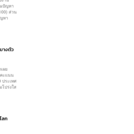
มินปัญหา
100) ส่วน
ปัญหา
นบางตัว
ดเผย
ากคะแนน
180 ประเทศ
มโปร่งใส
งโลก