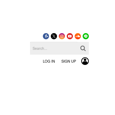
LOG IN
SIGN UP