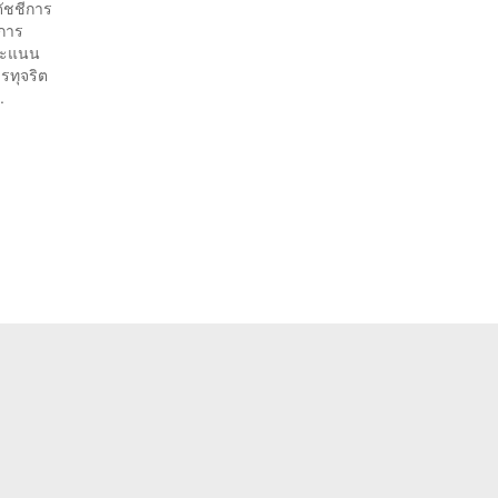
ดัชชีการ
ยการ
้คะแนน
รทุจริต
.