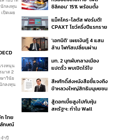
นนักลงทุน
ซิลิคอน’ 15% พร้อมตั้ง
 เปิดเผย
ราคาขั้นต่ำ ตัดกำลังจีน
แม็คโคร-โลตัส ฟอร์มดี!
CPAXT โชว์ครึ่งปีแรกราย
ได้ทะลุ 2.6 แสนล้าน เร่ง
‘เอกนิติ’ เผยเงินกู้ 4 แสน
ปรับโฉมสาขาใหม่ดันพื้นที่
ล้าน โฟกัสเปลี่ยนผ่าน
เช่าโต
ก OECD
พลังงาน ลุ้น ‘ไทยช่วยไทย
มท. 2 บุกผับกลางเมือง
พลัส’ เฟส 2 รอประเมิน
กแรงหนุน
แปดริ้ว พบเปิดไร้ใบ
ความเหมาะสม
ตรมาส 2
อนุญาต-เด็กต่ำกว่า 20 ปี
ษาวินัย
สีหศักดิ์ส่งหนังสือชี้แจงถึง
ใช้บริการ ฉี่ม่วง 32 ราย
นนักลงทุน
ข้าหลวงใหญ่สิทธิมนุษยชน
จ่อปิด 5 ปี
กรณีรายงาน UN ‘คลาด
สู้ดอกเบี้ยสูงไปกับหุ้น
เคลื่อน-ไม่เป็นธรรม’
สหรัฐฯ: ทำไม Wall
Street ยังน่าลงทุนกว่าที่
ัก ไทย
คิด?
ลักษณ์
ะจำปี