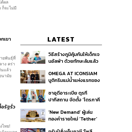
ได้ผล
 ก็จะไม่มี
LATEST
พวกเขา
วิธีสร้างภูมิคุ้มกันให้เด็กเจ
พันธุ์ที่
นอัลฟ่า ด้วยทักษะล้มแล้ว
ลาง คร่า
ลุก
ยันแล้ว
OMEGA AT ICONSIAM
รอนามัย
บูติกริมแม่น้ำแห่งแรกของ
แบรนด์
ซาอุดีอาระเบีย ตุรกี
ปากีสถาน จัดตั้ง ‘ไตรภาคี
ความมั่นคงร่วม’ คืออะไร
อรัฐรั่ว
‘New Demand’ ผู้เล่น
สำคัญอย่างไร
ทองคำรายใหม่ ‘Tether’
งไทย!
ทรัมป์สั่งเก็บภาษี ‘โพลี
สนล้านบาท