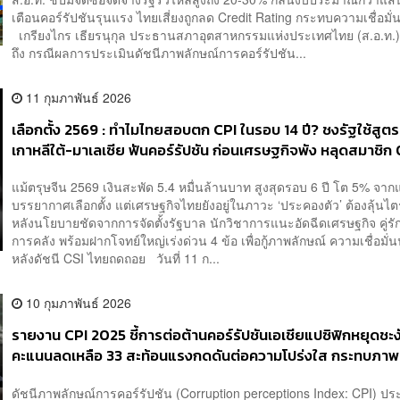
เตือนคอร์รัปชันรุนแรง ไทยเสี่ยงถูกลด Credit Rating กระทบความเชื่อมั่
เกรียงไกร เธียรนุกุล ประธานสภาอุตสาหกรรมแห่งประเทศไทย (ส.อ.ท.)
ถึง กรณีผลการประเมินดัชนีภาพลักษณ์การคอร์รัปชัน...
11 กุมภาพันธ์ 2026
เลือกตั้ง 2569 : ทำไมไทยสอบตก CPI ในรอบ 14 ปี? ชงรัฐใช้สูตร
เกาหลีใต้-มาเลเซีย ฟันคอร์รัปชัน ก่อนเศรษฐกิจพัง หลุดสมาชิ
แม้ตรุษจีน 2569 เงินสะพัด 5.4 หมื่นล้านบาท สูงสุดรอบ 6 ปี โต 5% จา
บรรยากาศเลือกตั้ง แต่เศรษฐกิจไทยยังอยู่ในภาวะ ‘ประคองตัว’ ต้องลุ้นไ
หลังนโยบายชัดจากการจัดตั้งรัฐบาล นักวิชาการแนะอัดฉีดเศรษฐกิจ คู่รัก
การคลัง พร้อมฝากโจทย์ใหญ่เร่งด่วน 4 ข้อ เพื่อกู้ภาพลักษณ์ ความเชื่อมั่
หลังดัชนี CSI ไทยถดถอย วันที่ 11 ก...
10 กุมภาพันธ์ 2026
รายงาน CPI 2025 ชี้การต่อต้านคอร์รัปชันเอเชียแปซิฟิกหยุดชะง
คะแนนลดเหลือ 33 สะท้อนแรงกดดันต่อความโปร่งใส กระทบภาพ
ประเทศและความเชื่อมั่นของนักลงทุน
ดัชนีภาพลักษณ์การคอร์รัปชัน (Corruption perceptions Index: CPI) ปร