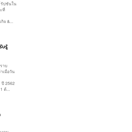
์รัปชันใน
ที่
ง
ิจ &...
บรู้
ปราบ
เมื่อวัน
 ปี 2562
 ด้...
ก
ายงาน