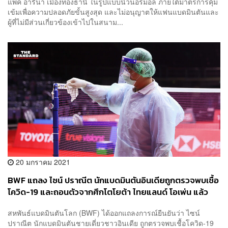
แพ็ค อารีน่า เมืองทองธานี ในรูปแบบนิวนอร์มอล ภายใต้มาตรการคุ้ม
เข้มเพื่อความปลอดภัยขั้นสูงสุด และไม่อนุญาตให้แฟนแบดมินตันและ
ผู้ที่ไม่มีส่วนเกี่ยวข้องเข้าไปในสนาม...
20 มกราคม 2021
BWF แถลง ไซน์ ปราณีต นักแบดมินตันอินเดียถูกตรวจพบเชื้อ
โควิด-19 และถอนตัวจากศึกโตโยต้า ไทยแลนด์ โอเพ่น แล้ว
สหพันธ์แบดมินตันโลก (BWF) ได้ออกแถลงการณ์ยืนยันว่า ไซน์
ปราณีต นักแบดมินตันชายเดี่ยวชาวอินเดีย ถูกตรวจพบเชื้อโควิด-19