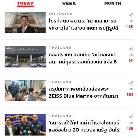
TODAY
WEEK
MONTH
สโมสรฟุตบอลบีจี ปทุม ยูไนเต็ด
กีฬาฟุตบอล
ฟุตบอลไทย
INTERVIEW
ไขรหัสตั้ง ผบ.ตร. ‘ความสามารถ
1.6K
vs อาวุโส’ และอนาคตการปฏิรูปสี
กากี กับ พล.ต.อ. เอก อังสนานนท์
THAILAND
กองปราบฯ สอบเข้ม ‘อดีตอธิบดี
611
สถ.’ คดีทุจริตสอบท้องถิ่น แจ้ง 6
ข้อหาหนัก จ่อชง ป.ป.ช. 12 ส.ค. นี้
281
THAILAND
สรุปมหากาพย์กล้องส่องพระ
ABOUT THE AUTHOR
583
ZEISS Blue Marine จากสัญญา
THE STANDARD TEAM
ผลิต 8.3 ล้าน สู่ข้อพิพาท ‘มา
กองบรรณาธิการ THE STANDARD
เวลล์ฯ’ ฟ้อง ‘โทน บางแค’ ผิดนัด
THAILAND
จ่ายหนี้-แอบระบุแบรนด์
‘ธนารัตน์’ ให้ปากคำตำรวจไซเบอร์
488
แฉช่องโหว่ 20 หน่วยงานรัฐ ยันไร้
นัยทางการเมือง