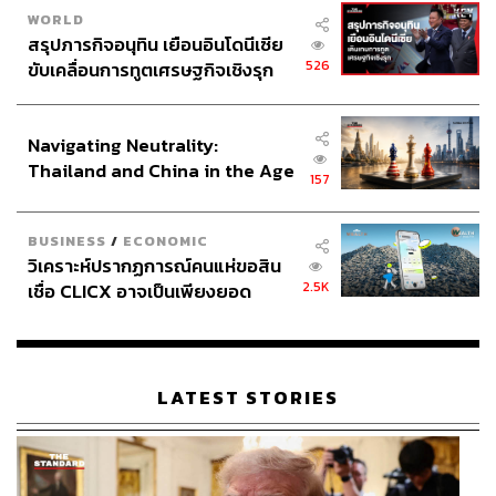
WORLD
สรุปภารกิจอนุทิน เยือนอินโดนีเซีย
526
ขับเคลื่อนการทูตเศรษฐกิจเชิงรุก
ประกาศหุ้นส่วนยุทธศาสตร์ไทย –
อินโดนีเซีย
Navigating Neutrality:
Thailand and China in the Age
157
of a New Global Order
BUSINESS
/
ECONOMIC
วิเคราะห์ปรากฏการณ์คนแห่ขอสิน
2.5K
เชื่อ CLICX อาจเป็นเพียงยอด
ภูเขาน้ำแข็ง ของปัญหาหนี้ครัว
เรือนไทยที่ถูกซุกไว้
LATEST STORIES