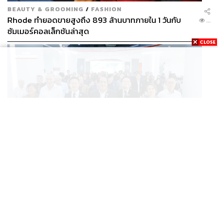
BEAUTY & GROOMING
/
FASHION
Rhode ทำยอดขายสูงถึง 893 ล้านบาทภายใน 1 วันกับ
...
ซัมเมอร์คอลเล็กชันล่าสุด
SCIENCE
/
TECH
/
THAILAND
KMITL ชู ‘Farming the Future 2026’ พลิกครัวโลก สู่
...
เกษตร-อาหารยั่งยืนด้วย One Health