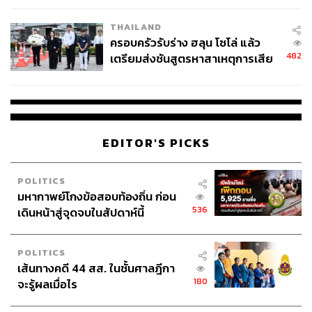
THAILAND
ครอบครัวรับร่าง ฮลุน โซโล่ แล้ว
482
เตรียมส่งชันสูตรหาสาเหตุการเสีย
ชีวิต
EDITOR'S PICKS
POLITICS
มหากาพย์โกงข้อสอบท้องถิ่น ก่อน
536
เดินหน้าสู่จุดจบในสัปดาห์นี้
POLITICS
เส้นทางคดี 44 สส. ในชั้นศาลฎีกา
180
จะรู้ผลเมื่อไร