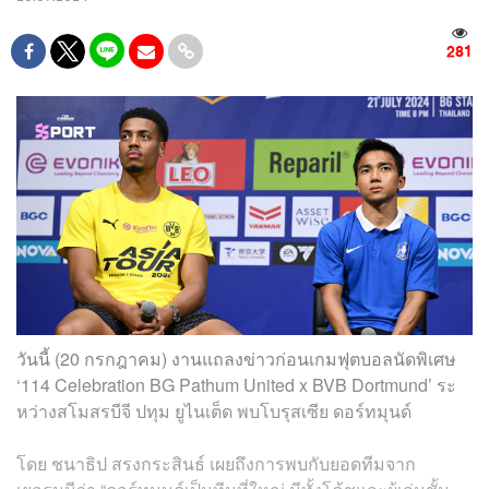
281
วันนี้ (20 กรกฎาคม) งานแถลงข่าวก่อนเกมฟุตบอลนัดพิเศษ
‘114 Celebration BG Pathum United x BVB Dortmund’ ระ
หว่างสโมสรบีจี ปทุม ยูไนเต็ด พบโบรุสเซีย ดอร์ทมุนด์
โดย ชนาธิป สรงกระสินธ์ เผยถึงการพบกับยอดทีมจาก