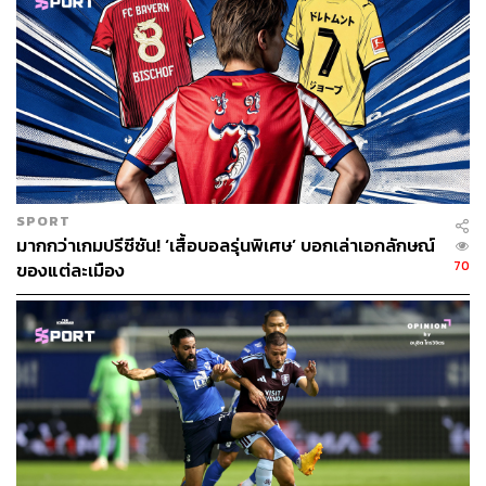
SPORT
มากกว่าเกมปรีซีซัน! ‘เสื้อบอลรุ่นพิเศษ’ บอกเล่าเอกลักษณ์
70
ของแต่ละเมือง