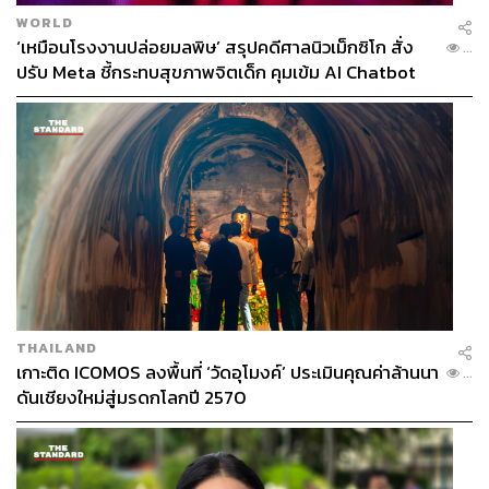
WORLD
‘เหมือนโรงงานปล่อยมลพิษ’ สรุปคดีศาลนิวเม็กซิโก สั่ง
...
ปรับ Meta ชี้กระทบสุขภาพจิตเด็ก คุมเข้ม AI Chatbot
THAILAND
เกาะติด ICOMOS ลงพื้นที่ ‘วัดอุโมงค์’ ประเมินคุณค่าล้านนา
...
ดันเชียงใหม่สู่มรดกโลกปี 2570