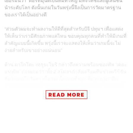
เยอรมนีว่า “ดอร์ทมุนด์เป็นทีมที่ใหญ่ มีทั้งโค้ชและผู้เล่นชั้น
นำระดับโลก ดังนั้นเกมในวันพรุ่งนี้จึงเป็นการวัดมาตรฐาน
ของเราได้เป็นอย่างดี
“ส่วนตัวผมจะทำผลงานให้ดีที่สุดสำหรับบีจี ปทุมฯ เพื่อแสดง
ให้เห็นว่าเรามีศักยภาพแค่ไหน ขอบคุณทุกคนที่ทำให้มีเกมที่
สำคัญแบบนี้เกิดขึ้น พรุ่งนี้เราจะแสดงให้เห็นว่าเกมนี้จะไม่
ง่ายสำหรับเขาอย่างแน่นอน”
ด้าน มาโกโตะ เทกุระโมริ กล่าวถึงความพร้อมของทัพ ‘เดอะ
แรบบิท’ ก่อนเกมว่า “ทั้ง 2 สโมสรกำลังเตรียมทีมช่วงพรีซีซัน
ดังนั้นเกมในวันพรุ่งนี้น่าจะเป็นเกมที่สนุก ที่ผ่านมาเราฝึก
ซ้อมร่วมกันมากว่า 2 สัปดาห์ และทุกอย่างดีขึ้นเรื่อยๆ เกมนี้
เราต้องเน้นเป็นพิเศษและเตรียมทีมให้ดีที่สุด ใช้ศักยภาพทุก
READ MORE
อย่างที่เรามีสำหรับเกมนี้ เพื่อทำให้เขารู้สึกอยากกลับมาเจอ
กับเราอีกครั้งในฤดูกาลถัดไป”
ขณะที่ นูริ ซาฮิน กุนซือคนใหม่ของโบรุสเซีย ดอร์ทมุนด์
กล่าวถึงการมาเยือนเมืองไทยว่า “ผมรู้สึกตื่นเต้นมากที่มีแฟน