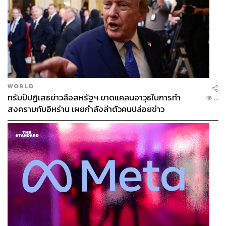
WORLD
ทรัมป์ปฏิเสธข่าวลือสหรัฐฯ ขาดแคลนอาวุธในการทำ
...
สงครามกับอิหร่าน เผยกำลังล่าตัวคนปล่อยข่าว