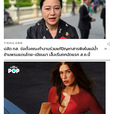
THAILAND
ปลัด ทส. จ่อตั้งคณะทำงานร่วมแก้ปัญหาสารพิษในแม่น้ำ
...
ข้ามพรมแดนไทย-เมียนมา เล็งเริ่มถกนัดแรก ส.ค.นี้