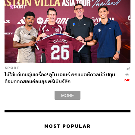
SPORT
ไม่ใช่แค่เกมอุ่นเครื่อง! อูไน เอเมรี ยกแมตช์ดวลบีจี ปทุม
240
คือบททดสอบก่อนลุยพรีเมียร์ลีก
MORE
MOST POPULAR
TAGS:
Bundesliga
Toyota Thai League
Borussia Dortmund
BG Pathum United F.C.