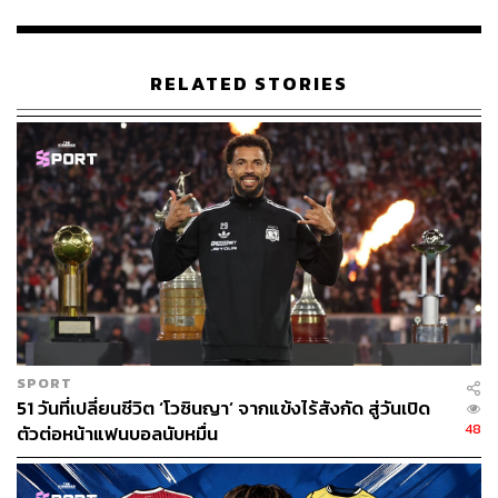
งบีจี ปทุม ยูไนเต็ด พบ
โบรุสเซีย ดอร์ทมุนด์
จะลงสนามในวัน
อาทิตย์ที่ 21 กรกฎาคม 2567 เวลา 20.00 น. ที่สนามบีจี สเต
เดี้ยม และถ่ายทอดสดทาง
YouTube: BG CHANNEL
RELATED STORIES
SPORT
51 วันที่เปลี่ยนชีวิต ‘โวซินญา’ จากแข้งไร้สังกัด สู่วันเปิด
48
ตัวต่อหน้าแฟนบอลนับหมื่น