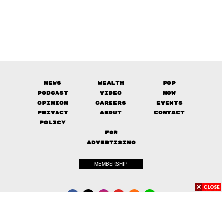
News
Wealth
Pop
Podcast
Video
Now
Opinion
Careers
Events
Privacy
About
Contact
Policy
FOR
ADVERTISING
MEMBERSHIP
© 2017-
2026
The Standard. All rights reserved.