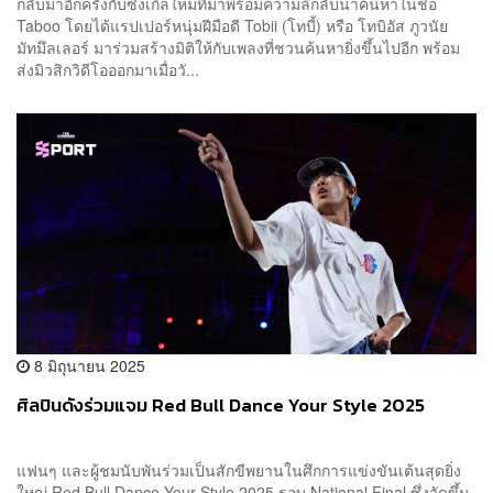
กลับมาอีกครั้งกับซิงเกิลใหม่ที่มาพร้อมความลึกลับน่าค้นหาในชื่อ
Taboo โดยได้แรปเปอร์หนุ่มฝีมือดี Tobii (โทบี้) หรือ โทบิอัส ภูวนัย
มัทมึลเลอร์ มาร่วมสร้างมิติให้กับเพลงที่ชวนค้นหายิ่งขึ้นไปอีก พร้อม
ส่งมิวสิกวิดีโอออกมาเมื่อวั...
8 มิถุนายน 2025
ศิลปินดังร่วมแจม Red Bull Dance Your Style 2025
แฟนๆ และผู้ชมนับพันร่วมเป็นสักขีพยานในศึกการแข่งขันเต้นสุดยิ่ง
ใหญ่ Red Bull Dance Your Style 2025 รอบ National Final ซึ่งจัดขึ้น