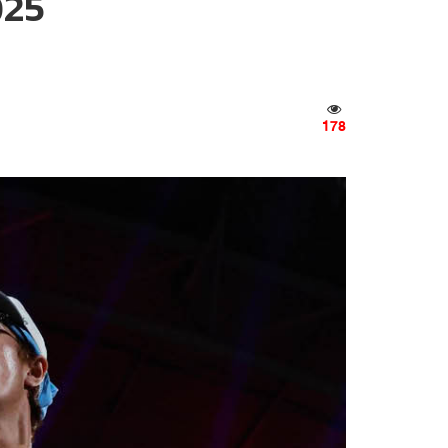
025
178