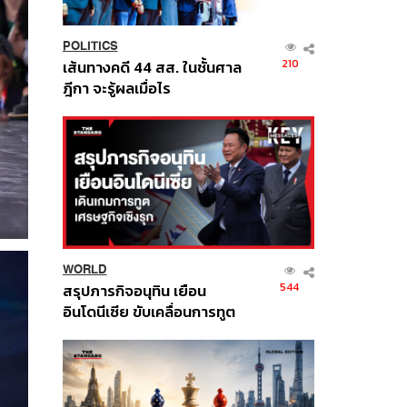
POLITICS
210
เส้นทางคดี 44 สส. ในชั้นศาล
ฎีกา จะรู้ผลเมื่อไร
WORLD
544
สรุปภารกิจอนุทิน เยือน
อินโดนีเซีย ขับเคลื่อนการทูต
เศรษฐกิจเชิงรุก ประกาศหุ้น
ส่วนยุทธศาสตร์ไทย –
อินโดนีเซีย