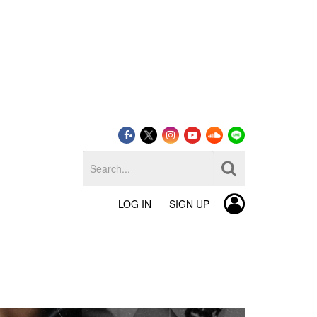
LOG IN
SIGN UP