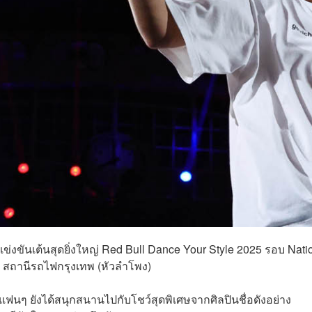
่งขันเต้นสุดยิ่งใหญ่ Red Bull Dance Your Style 2025 รอบ Nati
น) ณ สถานีรถไฟกรุงเทพ (หัวลำโพง)
นๆ ยังได้สนุกสนานไปกับโชว์สุดพิเศษจากศิลปินชื่อดังอย่าง