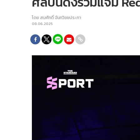
ศิลปินดังร่วมแจม Re
โดย
สมศักดิ์ จันทวิชชประภา
08.06.2025