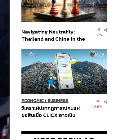
Navigating Neutrality:
175
Thailand and China in the
Age of a New Global
Order
ECONOMIC
/
BUSINESS
2.6K
วิเคราะห์ปรากฏการณ์คนแห่
ขอสินเชื่อ CLICX อาจเป็น
เพียงยอดภูเขาน้ำแข็ง ของ
ปัญหาหนี้ครัวเรือนไทยที่ถูกซุก
ไว้