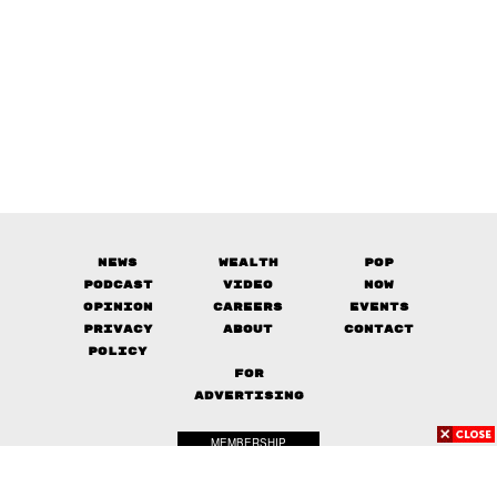
News
Wealth
Pop
Podcast
Video
Now
Opinion
Careers
Events
Privacy
About
Contact
Policy
FOR
ADVERTISING
MEMBERSHIP