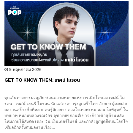
9 พฤษภาคม 2026
GET TO KNOW THEM: เทศน์ ไมรอน
ทุกเส้นทางการผจญภัย ซ่อนความหมายแห่งการเติบโตของ เทศน์ ไม
รอน เทศน์ เฮนรี ไมรอน นักแสดงดาวรุ่งลูกครึ่งไทย-อังกฤษ ผู้เคยฝาก
ผลงานสร้างชื่อที่หลายคนรู้จักอย่าง ดวงใจเทวพรหม ตอน ใจพิสุทธิ์ ใน
บทบาท หม่อมหลวงรณจักร จุฑาเทพ ก่อนที่เขาจะก้าวเข้าสู่บ้านหลัง
ใหม่ภายใต้สังกัด เดอะ วัน เอ็นเตอร์ไพรส์ และกำลังถูกพูดถึงบนโลกโซ
เชียลอีกครั้งกับผลงานเรื่อง...