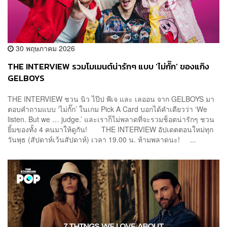
30 พฤษภาคม 2026
THE INTERVIEW รวมโมเมนต์น่ารักๆ แบบ ‘ไม่กั๊ก’ ของแก๊ง
GELBOYS
THE INTERVIEW ชวน นิว ไป๊ป พีเจ และ เลออน จาก GELBOYS มา
ตอบคำถามแบบ ‘ไม่กั๊ก’ ในเกม Pick A Card บอกได้คำเดียวว่า ‘We
listen. But we … judge.’ และเราก็ไม่พลาดที่จะรวมช็อตน่ารักๆ ชวน
ยิ้มของทั้ง 4 คนมาให้ดูกัน! THE INTERVIEW อัปเดตตอนใหม่ทุก
วันพุธ (สัปดาห์เว้นสัปดาห์) เวลา 19.00 น. ห้ามพลาดนะ! ...