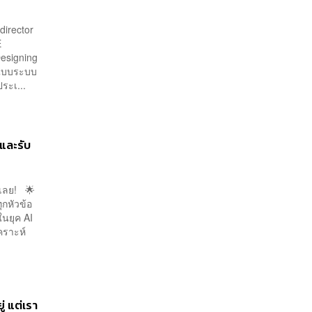
director
E
esigning
กแบบระบบ
ประเ...
 และรับ
้เลย! 🌟
ุกหัวข้อ
นยุค AI
คราะห์
่ แต่เรา