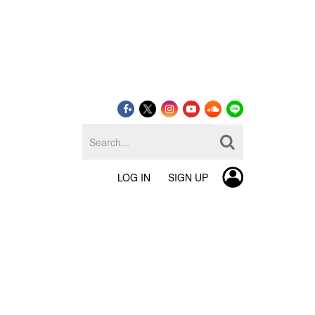
LOG IN
SIGN UP