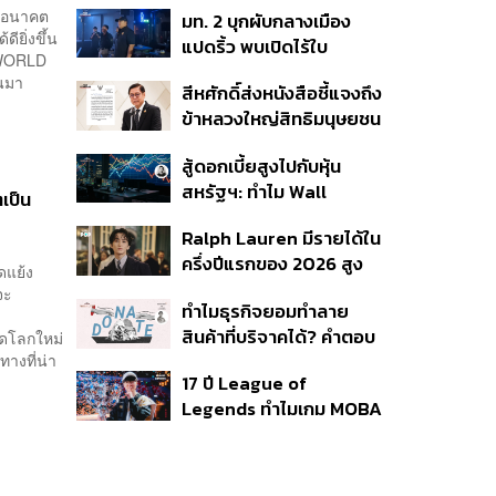
0 อนาคต
มท. 2 บุกผับกลางเมือง
พลัส’ เฟส 2 รอประเมิน
ียิ่งขึ้น
แปดริ้ว พบเปิดไร้ใบ
ความเหมาะสม
WORLD
อนุญาต-เด็กต่ำกว่า 20 ปี
่ผ่านมา
สีหศักดิ์ส่งหนังสือชี้แจงถึง
ใช้บริการ ฉี่ม่วง 32 ราย
ข้าหลวงใหญ่สิทธิมนุษยชน
จ่อปิด 5 ปี
กรณีรายงาน UN ‘คลาด
สู้ดอกเบี้ยสูงไปกับหุ้น
เคลื่อน-ไม่เป็นธรรม’
สหรัฐฯ: ทำไม Wall
เป็น
Street ยังน่าลงทุนกว่าที่
Ralph Lauren มีรายได้ใน
คิด?
ครึ่งปีแรกของ 2026 สูง
ดแย้ง
ขึ้นถึง 14%
จะ
ทำไมธุรกิจยอมทำลาย
สินค้าที่บริจาคได้? คำตอบ
ดโลกใหม่
างที่น่า
อาจไม่ได้อยู่ที่จริยธรรมแต่
17 ปี League of
อยู่ที่ระบบภาษี
Legends ทำไมเกม MOBA
ในตำนานถึงไม่หายไปตาม
กาลเวลา?