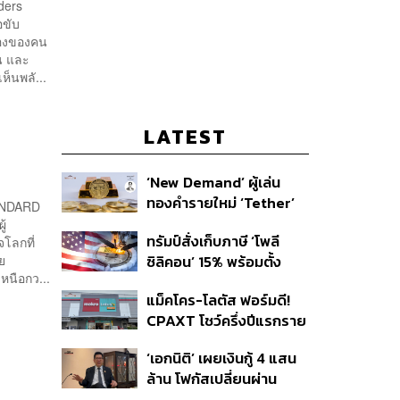
ders
อขับ
มืองของคน
น และ
็นพลั...
LATEST
‘New Demand’ ผู้เล่น
ทองคำรายใหม่ ‘Tether’
TANDARD
ู้
ทรัมป์สั่งเก็บภาษี ‘โพลี
โลกที่
ซิลิคอน’ 15% พร้อมตั้ง
ย
นือกว...
ราคาขั้นต่ำ ตัดกำลังจีน
แม็คโคร-โลตัส ฟอร์มดี!
CPAXT โชว์ครึ่งปีแรกราย
ได้ทะลุ 2.6 แสนล้าน เร่ง
‘เอกนิติ’ เผยเงินกู้ 4 แสน
ปรับโฉมสาขาใหม่ดันพื้นที่
ล้าน โฟกัสเปลี่ยนผ่าน
เช่าโต
พลังงาน ลุ้น ‘ไทยช่วยไทย