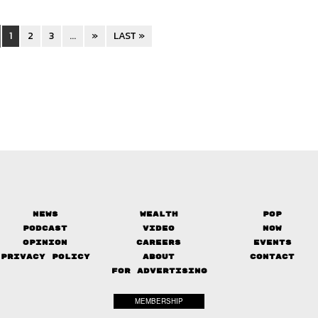
1
2
3
...
»
LAST »
News
Wealth
Pop
Podcast
Video
Now
Opinion
Careers
Events
Privacy Policy
About
Contact
FOR ADVERTISING
MEMBERSHIP