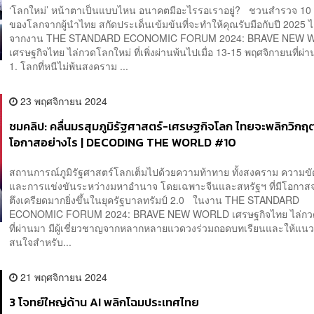
‘โลกใหม่’ หน้าตาเป็นแบบไหน อนาคตมีอะไรรอเราอยู่? ชวนสำรวจ 1
ของโลกจากผู้นำไทย สกัดประเด็นเข้มข้นที่จะทำให้คุณรับมือกับปี 2025 ได้ด
จากงาน THE STANDARD ECONOMIC FORUM 2024: BRAVE NEW 
เศรษฐกิจไทย ไล่กวดโลกใหม่ ที่เพิ่งผ่านพ้นไปเมื่อ 13-15 พฤศจิกายนที
1. โลกที่หนีไม่พ้นสงคราม ...
23 พฤศจิกายน 2024
ชมคลิป: คลื่นมรสุมภูมิรัฐศาสตร์-เศรษฐกิจโลก ไทยจะพลิกวิกฤต
โอกาสอย่างไร | DECODING THE WORLD #10
สถานการณ์ภูมิรัฐศาสตร์โลกเต็มไปด้วยความท้าทาย ทั้งสงคราม ความขั
และการแข่งขันระหว่างมหาอำนาจ โดยเฉพาะจีนและสหรัฐฯ ที่มีโอกาส
ตึงเครียดมากยิ่งขึ้นในยุครัฐบาลทรัมป์ 2.0 ในงาน THE STANDARD
ECONOMIC FORUM 2024: BRAVE NEW WORLD เศรษฐกิจไทย ไล่กว
ที่ผ่านมา มีผู้เชี่ยวชาญจากหลากหลายแวดวงร่วมถอดบทเรียนและให้แนวท
สนใจสำหรับ...
21 พฤศจิกายน 2024
3 โจทย์ใหญ่ด้าน AI พลิกโฉมประเทศไทย