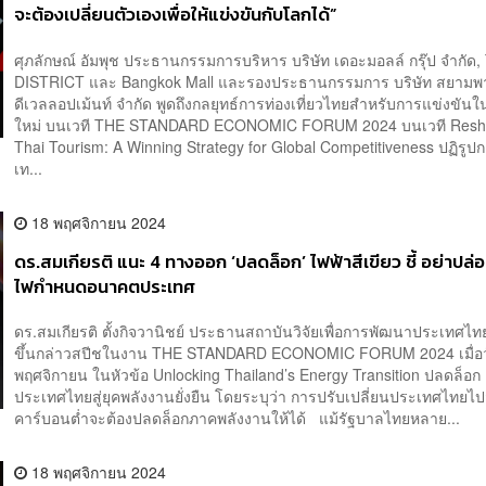
จะต้องเปลี่ยนตัวเองเพื่อให้แข่งขันกับโลกได้”
ศุภลักษณ์ อัมพุช ประธานกรรมการบริหาร บริษัท เดอะมอลล์ กรุ๊ป จำกัด
DISTRICT และ Bangkok Mall และรองประธานกรรมการ บริษัท สยาม
ดีเวลลอปเม้นท์ จำกัด พูดถึงกลยุทธ์การท่องเที่ยวไทยสำหรับการแข่งขัน
ใหม่ บนเวที THE STANDARD ECONOMIC FORUM 2024 บนเวที Resh
Thai Tourism: A Winning Strategy for Global Competitiveness ปฏิรูป
เท...
18 พฤศจิกายน 2024
ดร.สมเกียรติ แนะ 4 ทางออก ‘ปลดล็อก’ ไฟฟ้าสีเขียว ชี้ อย่าปล่
ไฟกำหนดอนาคตประเทศ
ดร.สมเกียรติ ตั้งกิจวานิชย์ ประธานสถาบันวิจัยเพื่อการพัฒนาประเทศไท
ขึ้นกล่าวสปีชในงาน THE STANDARD ECONOMIC FORUM 2024 เมื่อวั
พฤศจิกายน ในหัวข้อ Unlocking Thailand’s Energy Transition ปลดล็อก
ประเทศไทยสู่ยุคพลังงานยั่งยืน โดยระบุว่า การปรับเปลี่ยนประเทศไทยไปส
คาร์บอนต่ำจะต้องปลดล็อกภาคพลังงานให้ได้ แม้รัฐบาลไทยหลาย...
18 พฤศจิกายน 2024