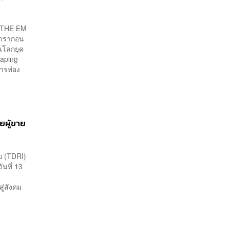
, THE EM
พารากอน
ในโลกยุค
aping
การท่อง
อยผู้ขาย
ย (TDRI)
นที่ 13
ู่สังคม