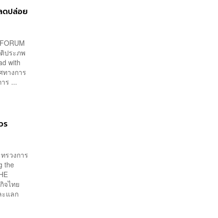
งลดปล่อย
IC FORUM
นติประภพ
ad with
ทิศทางการ
าร ...
ควร
ระทรวงการ
g the
THE
ิจไทย
และแลก