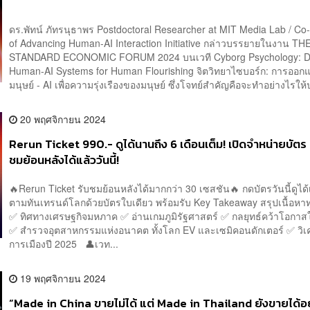
ดร.พัทน์ ภัทรนุธาพร Postdoctoral Researcher at MIT Media Lab / Co-
of Advancing Human-AI Interaction Initiative กล่าวบรรยายในงาน TH
STANDARD ECONOMIC FORUM 2024 บนเวที Cyborg Psychology: D
Human-AI Systems for Human Flourishing จิตวิทยาไซบอร์ก: การออ
มนุษย์ - AI เพื่อความรุ่งเรืองของมนุษย์ ซึ่งโจทย์สำคัญคือจะทำอย่างไรให้
20 พฤศจิกายน 2024
Rerun Ticket 990.- ดูได้นานถึง 6 เดือนเต็ม! เปิดจำหน่ายบัตร
ชมย้อนหลังได้แล้ววันนี้!
🔥Rerun Ticket รับชมย้อนหลังได้มากกว่า 30 เซสชัน🔥 กดบัตรวันนี้ดูได
ตามทันเทรนด์โลกด้วยบัตรใบเดียว พร้อมรับ Key Takeaway สรุปเนื้อหาท
✅ ทิศทางเศรษฐกิจมหภาค ✅ อ่านเกมภูมิรัฐศาสตร์ ✅ กลยุทธ์คว้าโอกาสใ
✅ สำรวจอุตสาหกรรมแห่งอนาคต ทั้งโลก EV และเซมิคอนดักเตอร์ ✅ วิเ
การเมืองปี 2025 👤เวท...
19 พฤศจิกายน 2024
“Made in China ขายไม่ได้ แต่ Made in Thailand ยังขายได้อยู