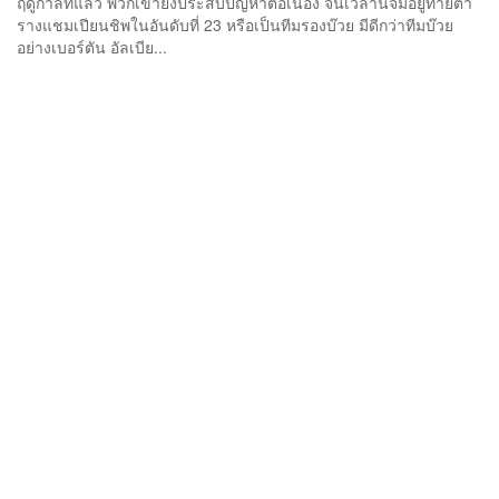
ฤดูกาลที่แล้ว พวกเขายังประสบปัญหาต่อเนื่อง จนเวลานี้จมอยู่ท้ายตา
รางแชมเปียนชิพในอันดับที่ 23 หรือเป็นทีมรองบ๊วย มีดีกว่าทีมบ๊วย
อย่างเบอร์ตัน อัลเบีย...