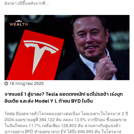
ดังกล่าวมีขึ้นหลังจากที่...
18 กรกฎาคม 2025
จากเบอร์ 1 สู่ขาลง? Tesla ยอดตกหนัก! แต่ไม่รอช้า เร่งบุก
อินเดีย และส่ง Model Y L ท้าชน BYD ในจีน
Tesla มียอดขายทั่วโลกลดลงอย่างต่อเนื่อง โดยเฉพาะในไตรมาส 2 ปี
2024 ยอดขายอยู่ที่ 384,122 คัน ลดลง 13.5% จากปีก่อน ซึ่งยอดขาย
ในจีนก็ลดลง 11.7% เหลือเพียง 128,803 คัน สวนทางกับคู่แข่งตัว
ฉกาจอย่าง BYD ทำยอดขายรถ EV ได้ถึง 606,993 คัน ในไตรมาส