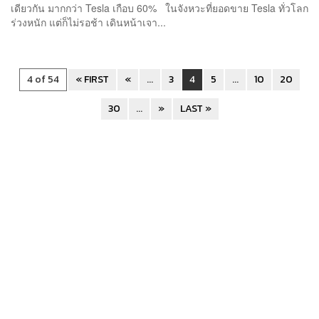
เดียวกัน มากกว่า Tesla เกือบ 60% ในจังหวะที่ยอดขาย Tesla ทั่วโลก
ร่วงหนัก แต่ก็ไม่รอช้า เดินหน้าเจา...
4 of 54
« FIRST
«
...
3
4
5
...
10
20
30
...
»
LAST »