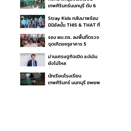
เดินหน้าแก้ กม.คุมอาวุธปืน
เทพศิรินทร์นนทบุรี ดับ 6
ชี้ผู้ปกครองต้องร่วมรับผิด
ศพ โฆษก ตร. เร่งสอบปม
ชอบ
Stray Kids กลับมาพร้อม
ขโมยปืนปู่ก่อเหตุ
มินิอัลบั้ม THIS & THAT ที่
สะท้อนตัวตนดนตรีอัน
รอง ผบ.ตร. ลงพื้นที่ตรวจ
หลากหลายของวง
จุดเกิดเหตุอาคาร 5
รร.เทพศิรินทร์ นนทบุรี
ม่านเศรษฐกิจเปิด แต่เงิน
ยังไม่ไหล
นักเรียนโรงเรียน
เทพศิรินทร์ นนทบุรี อพยพ
เข้ายังพื้นที่ปลอดภัย
ชั่วคราว หลังเหตุใช้อาวุธ
ปืนภายในโรงเรียน
คลี่คลาย