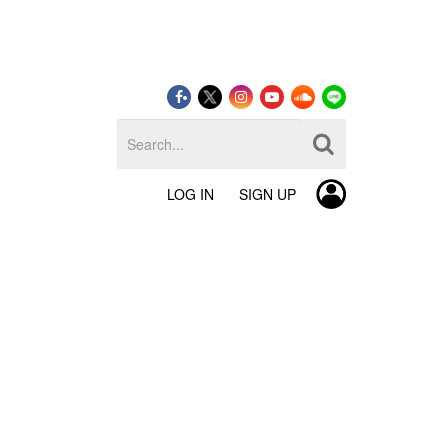
LOG IN
SIGN UP