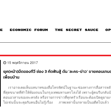
E
ECONOMIC FORUM
THE SECRET SAUCE​
OP
15 พฤศจิกายน 2017
ยุค(หน้า)มืดของทีวี ช่อง 3 กัดฟันสู้ ดัน ‘ละคร-ข่าว’ ขายคอนเท
เพื่อนบ้าน
เราอาจเคยเห็นบทบาทของสื่อโทรทัศน์ในฐานะช่องทางการสื่อสารหลัก
ที่สุดขนาดที่ทำให้ท้องถนนในกรุงเทพมหานครโล่งได้ เพราะผู้คนรีบกลับบ
ตอนอวสานของละครดัง หรือรายการข่าวที่ทุกครัวเรือนจะต้องเปิดดูยามเช
ไม่เช่นนั้นจะคุยกับคนอื่นไม่รู้เรื่อง ภาพเหล่านั้นกลายเป็นอดีตไปแล้