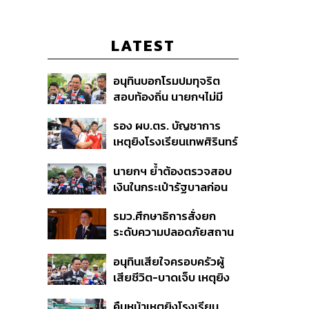
LATEST
อนุทินบอกโรมปมทุจริต
สอบท้องถิ่น นายกฯไม่มี
หน้าที่ดู TOR แต่มีหน้าที่หา
รอง ผบ.ตร. บัญชาการ
คนผิดมาลงโทษ
เหตุยิงโรงเรียนเทพศิรินทร์
นนทบุรี สั่งค้นหา 2 รอบ
นายกฯ ย้ำต้องตรวจสอบ
ยืนยันไร้คนติดค้าง พบศพ
เงินในกระเป๋ารัฐบาลก่อน
ปู่-ย่าที่บ้านพักผู้ก่อเหตุ
เคาะลุยไทยช่วยไทย พลัส
รมว.ศึกษาธิการสั่งยก
เฟส 2 หรือปรับเกณฑ์
ระดับความปลอดภัยสถาน
50:50 ยันเงินคงคลัง
ศึกษาทั่วประเทศ ขอหยุด
รัฐบาลแข็งแรง
อนุทินเสียใจครอบครัวผู้
แชร์เพื่อระงับพฤติกรรม
เสียชีวิต-บาดเจ็บ เหตุยิง
เลียนแบบ หลังเหตุยิงใน
ใน รร. สั่งเยียวยาจิตใจ
โรงเรียน
คืบหน้าเหตุยิงโรงเรียน