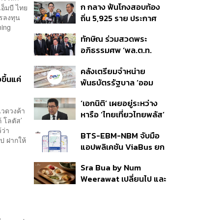
ก กลาง ฟันโกงสอบท้อง
อ็มบี ไทย
350’ เสริมความมั่นคง
ารลงทุน
ถิ่น 5,925 ราย ประกาศ
ชายแดน
ning
บัญชีใหม่ 7 ส.ค. ส่วน 97
ทักษิณ ร่วมสวดพระ
ราย รอ ป.ป.ช. ขีดเส้นแล้ว
อภิธรรมศพ ‘พล.ต.ท.
เสร็จ 31 ส.ค.
ผ่อน’ บิดา ‘พักตร์พิไล ทวี
คลังเตรียมจำหน่าย
สิน’ สิริอายุ 103 ปี แกนนำ
ขึ้นแค่
พันธบัตรรัฐบาล ‘ออม
เพื่อไทย-บุคคลหลาก
พลัส’ รอบถัดไป เร็วสุด 4
วงการร่วมอาลัย
‘เอกนิติ’ เผยอยู่ระหว่าง
ก.ย.นี้ อาจเพิ่มสัดส่วนการ
แวดวงค้า
หารือ ‘ไทยเที่ยวไทยพลัส’
ขายแบบ Small Lot First
้ โลตัส’
มีสิทธิใช้งบจากเงินกู้ 4
มากขึ้น
ว้ว่า
BTS-EBM-NBM จับมือ
แสนล้าน มั่นใจงบต่อ ‘ไทย
ป ฝากให้
แอปพลิเคชัน ViaBus ยก
ช่วยไทย พลัส’ เฟส 2 มี
ระดับการติดตามตำแหน่ง
เพียงพอ
Sra Bua by Num
รถไฟฟ้า 3 สายแบบเรียล
Weerawat เปลี่ยนไป และ
ไทม์
นี่คือเหตุผลที่เราควรกลับ
ไปอีกครั้ง