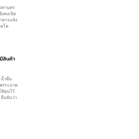
พมหานคร
ยังคงเปิด
อาหารแห้ง
รคโค
มีสินค้า
น้ำดื่ม
แพร่ระบาด
้ตุนไว้
 ยืนยันว่า