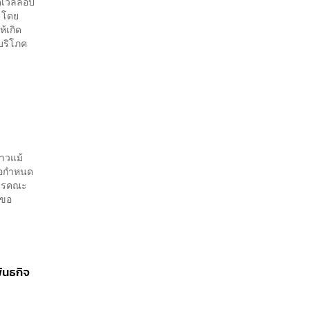
ดีเวลลอป
้ โดย
ห้เกิด
บริโภค
่าวแม้
ข้อกำหนด
ิการคณะ
รขอ
พันธกิจ