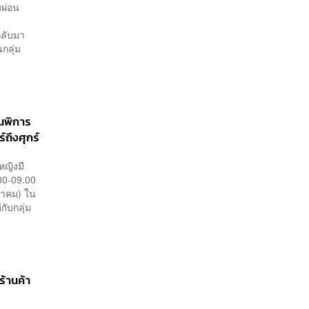
มผ่อน
กลับมา
นกลุ่ม
คนพิการ
ถึงศุกร์
หญิงมี
00-09.00
ีนาคม) ใน
กับกลุ่ม
้านค้า