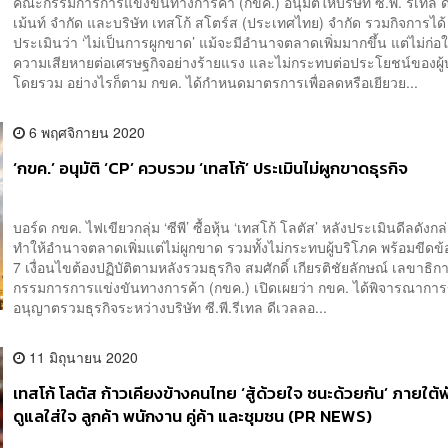
คณะกรรมการการแข่งขันทางการค้า (กขค.) อนุมัติให้บริษัท ซี.พี. รีเทล 
เม้นท์ จำกัด และบริษัท เทสโก้ สโตร์ส (ประเทศไทย) จำกัด รวมกิจการได
ประเมินว่า ‘ไม่เป็นการผูกขาด’ แม้จะมีอำนาจตลาดเพิ่มมากขึ้น แต่ไม่ก่อใ
ความเสียหายต่อเศรษฐกิจอย่างร้ายแรง และไม่กระทบต่อประโยชน์ของผู้
โดยรวม อย่างไรก็ตาม กขค. ได้กำหนดมาตรการเพื่อลดหรือเยียวย...
6 พฤศจิกายน 2020
‘กขค.’ อนุมัติ ‘CP’ ควบรวม ‘เทสโก้’ ประเมินไม่ผูกขาดธุรกิจ
บอร์ด กขค. ไฟเขียวกลุ่ม ‘ซีพี’ ซื้อหุ้น ‘เทสโก้ โลตัส’ หลังประเมินดีลดังกล
ทำให้อำนาจตลาดเพิ่มแต่ไม่ผูกขาด รวมทั้งไม่กระทบผู้บริโภค พร้อมขีด
7 เงื่อนไขต้องปฏิบัติตามหลังรวมธุรกิจ สมศักดิ์ เกียรติชัยลักษณ์ เลขาธ
กรรมการการแข่งขันทางการค้า (กขค.) เปิดเผยว่า กขค. ได้พิจารณากา
อนุญาตรวมธุรกิจระหว่างบริษัท ซี.พี.รีเทล ดีเวลลอ...
11 มิถุนายน 2020
เทสโก้ โลตัส ก้าวเคียงข้างคนไทย ‘สู้ด้วยใจ ชนะด้วยกัน’ ภายใต้
ดูแลใส่ใจ ลูกค้า พนักงาน คู่ค้า และชุมชน (PR NEWS)