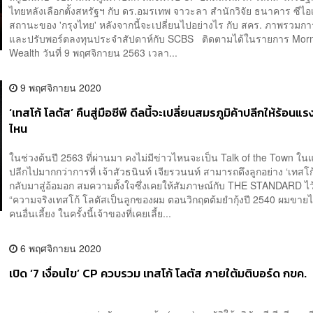
ไทยหลังเลือกตั้งสหรัฐฯ กับ ดร.อมรเทพ จาวะลา สำนักวิจัย ธนาคาร ซีไอเ
สถานะของ 'กรุงไทย' หลังจากนี้จะเปลี่ยนไปอย่างไร กับ สคร. ภาพรวมก
และปรับพอร์ตลงทุนประจำสัปดาห์กับ SCBS ติดตามได้ในรายการ Mor
Wealth วันที่ 9 พฤศจิกายน 2563 เวลา...
9 พฤศจิกายน 2020
‘เทสโก้ โลตัส’ คืนสู่มือซีพี ดีลนี้จะเปลี่ยนสมรภูมิค้าปลีกให้ร้อนแรง
ไหน
ในช่วงต้นปี 2563 ที่ผ่านมา คงไม่มีข่าวไหนจะเป็น Talk of the Town ใน
ปลีกไปมากกว่าการที่ เจ้าสัวธนินท์ เจียรวนนท์ สามารถดึงลูกอย่าง ‘เทสโก
กลับมาสู่อ้อมอก สมความตั้งใจซึ่งเคยให้สัมภาษณ์กับ THE STANDARD ไ
“ความจริงเทสโก้ โลตัสเป็นลูกของผม ตอนวิกฤตต้มยำกุ้งปี 2540 ผมขายไ
คนอื่นเลี้ยง ในครั้งนี้เจ้าของที่เคยเลี้ย...
6 พฤศจิกายน 2020
เปิด ‘7 เงื่อนไข’ CP ควบรวม เทสโก้ โลตัส ภายใต้มติบอร์ด กขค.