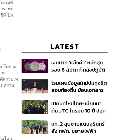
ำถามที่
ผลกระทบ
ซีพี ปิด
LATEST
.
เงินบาท ‘แข็งค่า’ หนักสุด
่อง โดย ณ
รอบ 6 สัปดาห์ หลังปฏิบัติ
อขาย
การแทรกแซงเยนของ
ดดีลรวมเท
โรมเผยข้อมูลใหม่ปมทุจริต
สหรัฐฯ-ญี่ปุ่น Standard
ล.) หยวน
สอบท้องถิ่น ย้อนเอกสาร
Chartered เปิดเป้าสิ้นปีนี้
ประชุมปี 2567 พบชื่อ
จ่อแข็งต่อแตะ 32.50 บาท
เปิดบทใหม่ไทย-เมียนมา
อนุทิน จ่อสอบต่อเอี่ยว
ต่อดอลลาร์
ดัน JTC ในรอบ 10 ปี ปลุก
ตัดตอน ม.บูรพา หรือไม่
‘เส้นเลือดใหญ่’ ค้า
มท. 2 ลุยชายแดนสุรินทร์
ชายแดน ท่าเรือน้ำลึก
สั่ง กฟภ. ขยายไฟฟ้า
ทวาย
‘ปราสาทตาควาย–เนิน
กิจโลก-