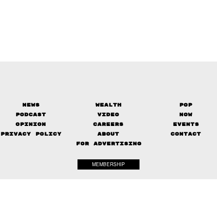
News
Wealth
Pop
Podcast
Video
Now
Opinion
Careers
Events
Privacy Policy
About
Contact
FOR ADVERTISING
MEMBERSHIP
© 2017-
The Standard. All rights reserved.