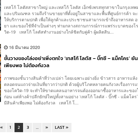
เทสโก้ โลตัสสาขาใหญ่ และเทสโก้ โลตัส เอ็กซ์เพรสทุกสาขาในกรุงเท
และปริมณฑล รวมถึงร้านขายยาที่ตั้งอยู่ในสาขาและพื้นที่ศูนย์การค้า จะ
ให้บริการตามปกติ เพื่อให้ลูกค้าและประชาชนสามารถเข้าถึงอาหารสด 
ยา และของใช้ที่จำเป็นต่างๆ ท่ามกลางสถานการณ์การแพร่ระบาดของโ
วิด-19 เทสโก้ โลตัสทำงานอย่างใกล้ชิดกับคู่ค้า ผู้ผลิตสิน...
16 มีนาคม 2020
ชั้นวางของโล่งอย่าเพิ่งตกใจ ‘เทสโก้ โลตัส – บิ๊กซี – แม็คโคร’ ยัน
เพียงพอ ไม่ต้องกังวล
ภาพของชั้นวางสินค้าที่ว่างเปล่า โดยเฉพาะอย่างยิ่ง ข้าวสาร อาหารแห้ง 
ตลอดจนแถวจ่ายเงินที่ยาวกว่าปกติ ด้วยผู้บริโภคหลายคนกังวลเรื่องการ
ของโควิด-19 จะทำให้ขาดแคลนอาหารจนต้องออกมาซื้ออาหารและของใช
ก่อน แต่ห้างค้าปลีกยักษ์ใหญ่ทั้งสามอย่าง ‘เทสโก้ โลตัส - บิ๊กซี - แม็คโคร’
มีสินค้าเพียงพอ ไม่ต้องกังวล เทสโก้ โ...
«
1
2
3
...
»
LAST »