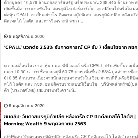
ด้วยมูลค่า 10,576 ล้านดอลลาร์สหรัฐ หรือประมาณ 338,445 ล้านบาท ค
เกิดขึ้นคือ การแข่งขันใน ‘สมรภูมิไฮเปอร์มาร์เก็ต’ จะเปลี่ยนไปหรือไม่ 
ต่อหุ้น CPALL จะเป็นอย่างไร ติดตาม สกู๊ปพิเศษ ‘สมรภูมิค้าปลีก หลังเครือ
ดีลเทสโก้ โลตัส’ และการวิเคราะห์ จาก เ...
9 พฤศจิกายน 2020
‘CPALL’ บวกต่อ 2.53% รับคาดการณ์ CP รับ 7 เงื่อนไขจาก กขค
ความเคลื่อนไหวราคาหุ้น บมจ. ซีพี ออลล์ หรือ CPALL ปรับเพิ่มขึ้นต่อเนื
เวลา 10.30 น. การซื้อขายอยู่ที่ 60.75 บาท เพิ่มขึ้น 2.53% มูลค่าการซื้
616.85 ล้านบาท เนื่องจากนักลงทุนคาดหวังในเชิงบวก กรณีที่เครือซีพีปิ
สโก้ โลตัส และ กขค. อนุมัติควบรวมแบบมีเงื่อนไข บริษัทหลักทรัพย์(บ
ต้า (ประเทศไทย) เผยแพร่บทวิเคราะห์...
9 พฤศจิกายน 2020
ชมคลิป: จับตาสมรภูมิค้าปลีก หลังเครือ CP ปิดดีลเทสโก้ โลตัส |
Morning Wealth 9 พฤศจิกายน 2563
สกู๊ปพิเศษ ‘จับตาสมรภูมิค้าปลีก หลังเครือ CP ปิดดีลเทสโก้ โลตัส’ เศรษฐ