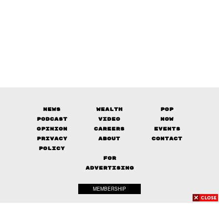
News
Wealth
Pop
Podcast
Video
Now
Opinion
Careers
Events
Privacy
About
Contact
Policy
FOR
ADVERTISING
MEMBERSHIP