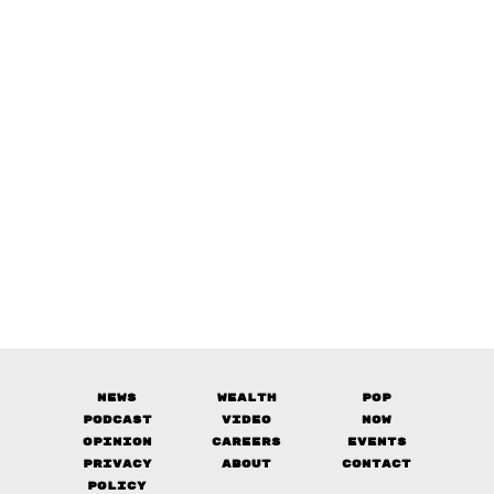
News
Wealth
Pop
Podcast
Video
Now
Opinion
Careers
Events
Privacy
About
Contact
Policy