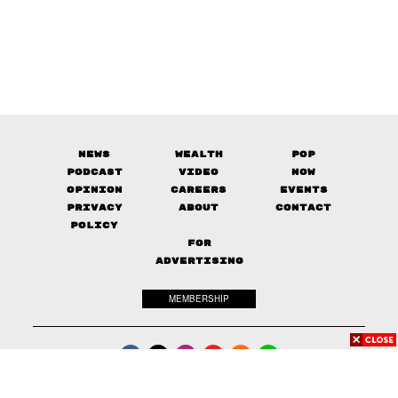
News
Wealth
Pop
Podcast
Video
Now
Opinion
Careers
Events
Privacy
About
Contact
Policy
FOR
ADVERTISING
MEMBERSHIP
© 2017-
2026
The Standard. All rights reserved.